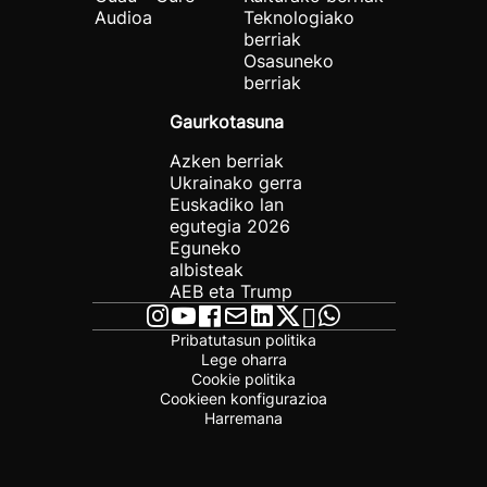
Audioa
Teknologiako
berriak
Osasuneko
berriak
Gaurkotasuna
Azken berriak
Ukrainako gerra
Euskadiko lan
egutegia 2026
Eguneko
albisteak
AEB eta Trump
Pribatutasun politika
Lege oharra
Cookie politika
Cookieen konfigurazioa
Harremana