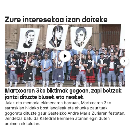
Zure interesekoa izan daiteke
Martxoaren 3ko biktimak gogoan, zapi beltzak
jantzi dituzte blusek eta neskek
Jaiak eta memoria ekimenaren barruan, Martxoaren 3ko
sarraskian hildako bost langileak eta ehunka zaurituak
gogoratu dituzte gaur Gasteizko Andre Maria Zuriaren festetan.
Jendetza batu da Katedral Berriaren atarian egin duten
oroimen ekitaldian.