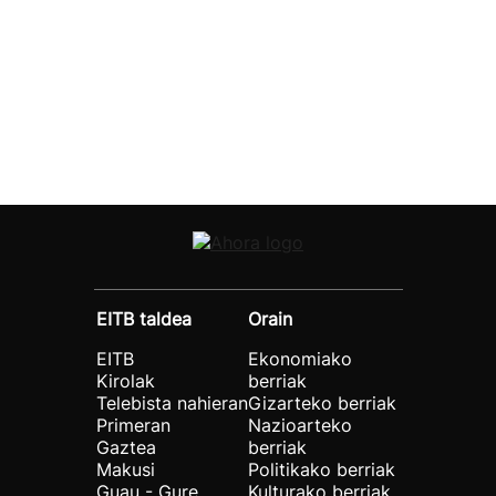
EITB taldea
Orain
EITB
Ekonomiako
Kirolak
berriak
Telebista nahieran
Gizarteko berriak
Primeran
Nazioarteko
Gaztea
berriak
Makusi
Politikako berriak
Guau - Gure
Kulturako berriak