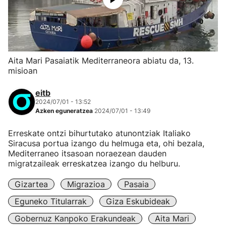
Aita Mari Pasaiatik Mediterraneora abiatu da, 13.
misioan
eitb
2024/07/01 - 13:52
Azken eguneratzea
2024/07/01 - 13:49
Erreskate ontzi bihurtutako atunontziak Italiako
Siracusa portua izango du helmuga eta, ohi bezala,
Mediterraneo itsasoan noraezean dauden
migratzaileak erreskatzea izango du helburu.
Gizartea
Migrazioa
Pasaia
Eguneko Titularrak
Giza Eskubideak
Gobernuz Kanpoko Erakundeak
Aita Mari