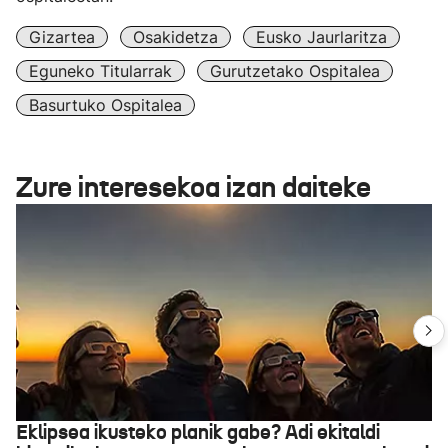
Gizartea
Osakidetza
Eusko Jaurlaritza
Eguneko Titularrak
Gurutzetako Ospitalea
Basurtuko Ospitalea
Zure interesekoa izan daiteke
Eklipsea ikusteko planik gabe? Adi ekitaldi