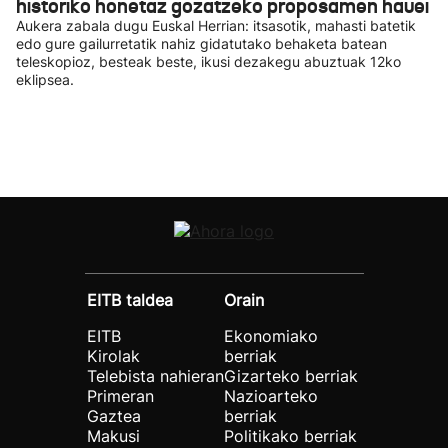
historiko honetaz gozatzeko proposamen hauei
Aukera zabala dugu Euskal Herrian: itsasotik, mahasti batetik
edo gure gailurretatik nahiz gidatutako behaketa batean
teleskopioz, besteak beste, ikusi dezakegu abuztuak 12ko
eklipsea.
EITB taldea
Orain
EITB
Ekonomiako
Kirolak
berriak
Telebista nahieran
Gizarteko berriak
Primeran
Nazioarteko
Gaztea
berriak
Makusi
Politikako berriak