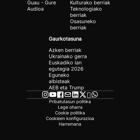
Guau - Gure
Kulturako berriak
Audioa
Teknologiako
berriak
Osasuneko
berriak
Gaurkotasuna
Azken berriak
Ukrainako gerra
Euskadiko lan
egutegia 2026
Eguneko
albisteak
AEB eta Trump
Pribatutasun politika
Lege oharra
Cookie politika
Cookieen konfigurazioa
Harremana