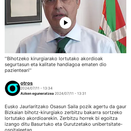
''Bihotzeko kirurgiarako lortutako akordioak
segurtasun eta kalitate handiagoa ematen dio
pazienteari''
otros
2024/07/11 - 13:34
Azken eguneratzea
2024/07/11 - 13:31
Eusko Jaurlaritzako Osasun Saila pozik agertu da gaur
Bizkaian bihotz-kirurgiako zerbitzu bakarra sortzeko
lortutako akordioarekin. Zerbitzu horrek bi egoitza
izango ditu Basurtuko eta Gurutzetako unibertsitate-
ospitaleetan.