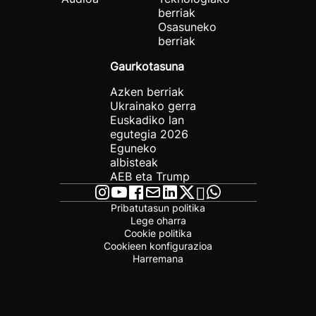
berriak
Osasuneko
berriak
Gaurkotasuna
Azken berriak
Ukrainako gerra
Euskadiko lan
egutegia 2026
Eguneko
albisteak
AEB eta Trump
Pribatutasun politika
Lege oharra
Cookie politika
Cookieen konfigurazioa
Harremana