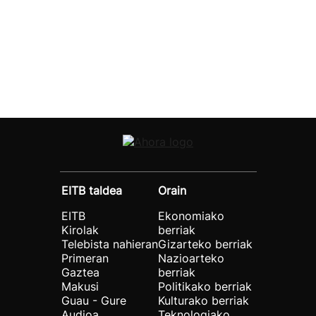
EITB taldea
Orain
EITB
Ekonomiako
Kirolak
berriak
Telebista nahieran
Gizarteko berriak
Primeran
Nazioarteko
Gaztea
berriak
Makusi
Politikako berriak
Guau - Gure
Kulturako berriak
Audioa
Teknologiako