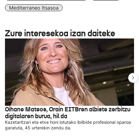
Mediterraneo Itsasoa
Zure interesekoa izan daiteke
Oihane Mateos, Orain EITBren albiste zerbitzu
digitalaren burua, hil da
Kazetaritzari eta etxe honi lotutako ibilbide profesional oparoa
garatuta, 45 urterekin zendu da.