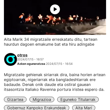
Aita Marik 34 migratzaile erreskatatu ditu, tartean
haurdun dagoen emakume bat eta hiru adingabe
otros
2024/07/15 - 16:57
Azken eguneratzea
2024/07/15 - 16:54
Migratzaile gehienak siriarrak dira, baina horien artean
egiptoarrak, nigeriarrak eta bangladeshtarrak ere
badaude. Denak onik daude eta ostiral gauean
itsasontzia Italiako Ravenna portura iristea espero da.
Gizartea
Migrazioa
Eguneko Titularrak
Gobernuz Kanpoko Erakundeak
Aita Mari