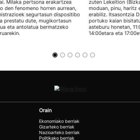
ai. Milaka pertsona erakartzea
zuten Lekeition (Bizka
o den fenomeno horren aurrean,
moduan, pinu, haritz 
istrazioek segurtasun dispositibo
erabiliz. Itsasontzia 
a prestatu dute, mugikortasun
portuko kaian bisitat
ua eta antolatua bermatzeko
asteburu honetan, 11:
ruarekin.
14:00etara eta 17:00e
Orain
Ekonomiako berriak
Gizarteko berriak
Nazioarteko berriak
Politikako berriak