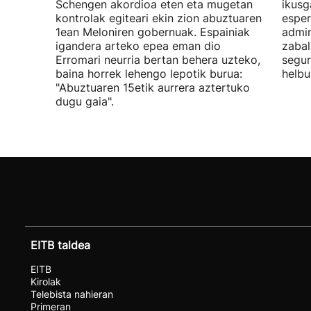
Schengen akordioa eten eta mugetan
ikusg
kontrolak egiteari ekin zion abuztuaren
esper
1ean Meloniren gobernuak. Espainiak
admin
igandera arteko epea eman dio
zabal
Erromari neurria bertan behera uzteko,
segur
baina horrek lehengo lepotik burua:
helbu
"Abuztuaren 15etik aurrera aztertuko
dugu gaia".
EITB taldea
EITB
Kirolak
Telebista nahieran
Primeran