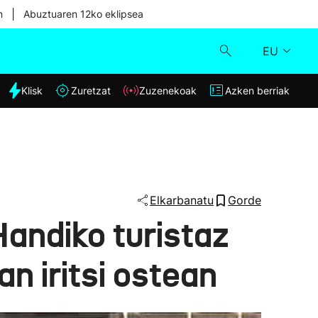
|
n
Abuztuaren 12ko eklipsea
EU
dia
Klisk
Zuretzat
Zuzenekoak
Azken berriak
Klisk
Zuzenekoak
Zuretzat
Elkarbanatu
Gorde
Handiko turistaz
Azken berriak
n iritsi ostean