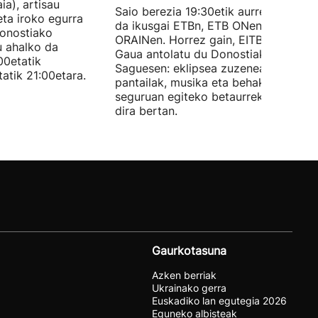
ia), artisau
Saio berezia 19:30etik aurrera izango
eta iroko egurra
da ikusgai ETBn, ETB ONen eta
Donostiako
ORAINen. Horrez gain, EITBk Eklipse
u ahalko da
Gaua antolatu du Donostiako
00etatik
Saguesen: eklipsea zuzenean ikustek
tatik 21:00etara.
pantailak, musika eta behaketa modu
seguruan egiteko betaurrekoak izang
dira bertan.
Gaurkotasuna
Azken berriak
Ukrainako gerra
Euskadiko lan egutegia 2026
Eguneko albisteak