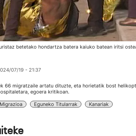
uristaz betetako hondartza batera kaiuko batean iritsi oste
024/07/19 - 21:37
k 66 migratzaile artatu dituzte, eta horietatik bost heliko
ospitaletara, egoera kritikoan.
Migrazioa
Eguneko Titularrak
Kanariak
aiteke