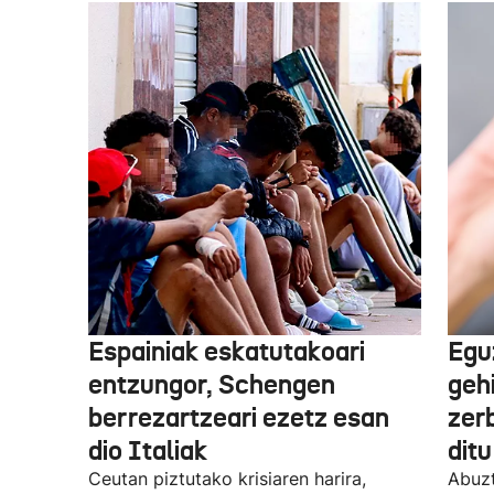
Espainiak eskatutakoari
Egu
entzungor, Schengen
geh
berrezartzeari ezetz esan
zerb
dio Italiak
dit
Ceutan piztutako krisiaren harira,
Abuzt