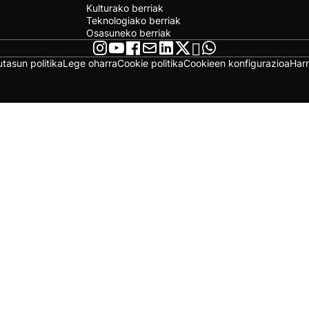
Kulturako berriak
Teknologiako berriak
Osasuneko berriak
utasun politika
Lege oharra
Cookie politika
Cookieen konfigurazioa
Har