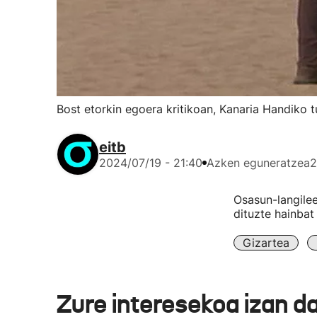
Bost etorkin egoera kritikoan, Kanaria Handiko t
eitb
2024/07/19 - 21:40
Azken eguneratzea
2
Osasun-langilee
dituzte hainbat 
Gizartea
Zure interesekoa izan d