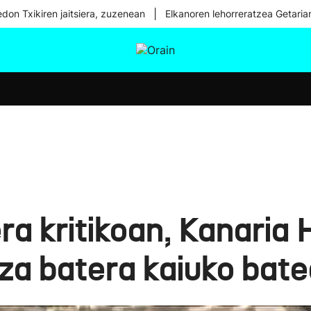
|
don Txikiren jaitsiera, zuzenean
Elkanoren lehorreratzea Getaria
tura
Ikusmiran
Egural
Osasuna
Teknologia
ra kritikoan, Kanaria 
a batera kaiuko batea