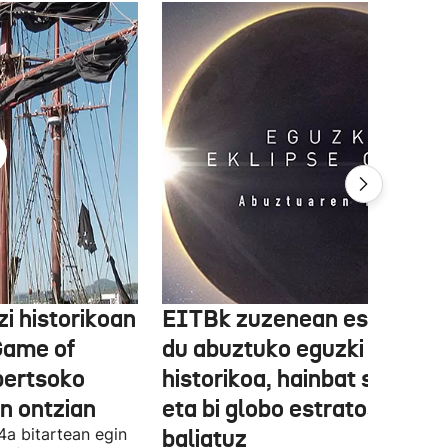
zi historikoan
EITBk zuzenean eskainiko
Game of
du abuztuko eguzki eklipse
bertsoko
historikoa, hainbat seinale
n ontzian
eta bi globo estratosferiko
4a bitartean egin
baliatuz