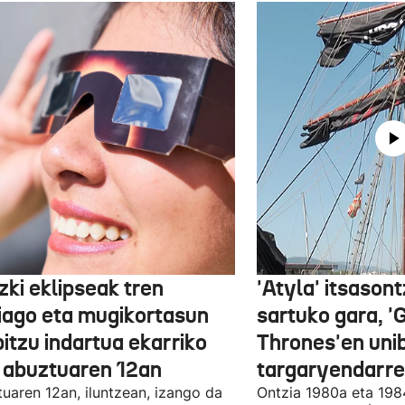
zki eklipseak tren
'Atyla' itsasont
iago eta mugikortasun
sartuko gara, '
itzu indartua ekarriko
Thrones'en uni
u abuztuaren 12an
targaryendarre
uaren 12an, iluntzean, izango da
Ontzia 1980a eta 198