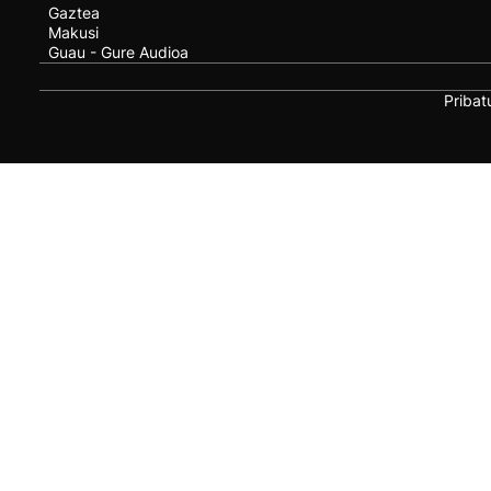
Gaztea
Makusi
Guau - Gure Audioa
Pribat