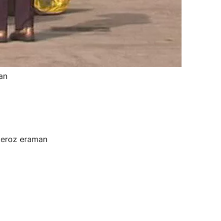
an
pteroz eraman