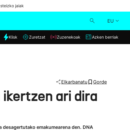
steizko jaiak
EU
dia
Klisk
Zuretzat
Zuzenekoak
Azken berriak
Klisk
Zuzenekoak
Zuretzat
Elkarbanatu
Gorde
kertzen ari dira
Azken berriak
rpua desagertutako emakumearena den. DNA