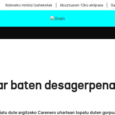
|
|
Koloneko minbizi baheketak
Abuztuaren 12ko eklipsea
Ga
tura
Ikusmiran
Egural
Osasuna
Teknologia
r baten desagerpena i
abiatu dute argitzeko Carenero uhartean topatu duten go