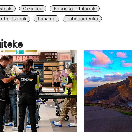
steak
Gizartea
Eguneko Titularrak
o Pertsonak
Panama
Latinoamerika
aiteke