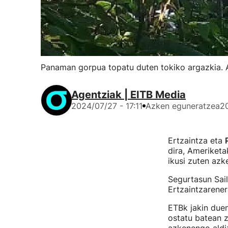
Panaman gorpua topatu duten tokiko argazkia
Agentziak | EITB Media
2024/07/27 - 17:11
Azken eguneratzea
20
Ertzaintza eta
dira, Ameriket
ikusi zuten azk
Segurtasun Sail
Ertzaintzarene
ETBk jakin due
ostatu batean z