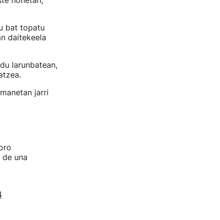
ste honetan,
u bat topatu
n daitekeela
du larunbatean,
katzea.
manetan jarri
oro
) de una
4