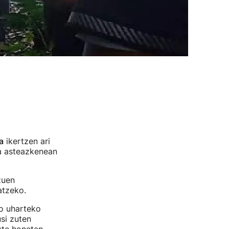
a
ikertzen ari
a asteazkenean
zuen
atzeko.
o uharteko
si zuten