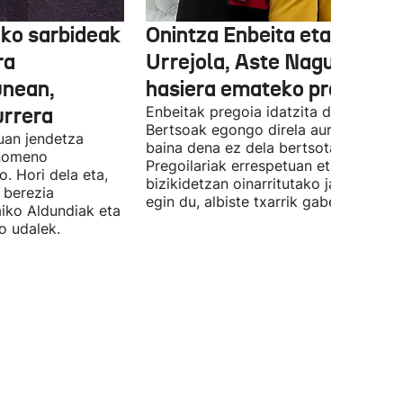
ko sarbideak
Onintza Enbeita eta Ainhoa
ra
Urrejola, Aste Nagusiari
unean,
hasiera emateko prest
urrera
Enbeitak pregoia idatzita dauka.
Bertsoak egongo direla aurreratu du,
uan jendetza
baina dena ez dela bertsotan izango.
enomeno
Pregoilariak errespetuan eta
. Hori dela eta,
bizikidetzan oinarritutako jaien alde
 berezia
egin du, albiste txarrik gabe.
aiko Aldundiak eta
o udalek.