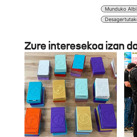
Munduko Albi
Desagertutak
Zure interesekoa izan d