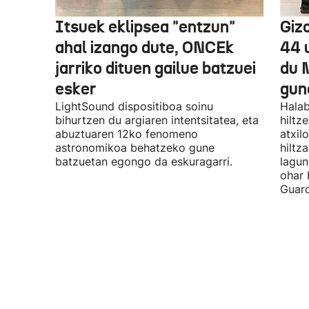
Itsuek eklipsea "entzun"
Gizo
ahal izango dute, ONCEk
44 
jarriko dituen gailue batzuei
du 
esker
gun
LightSound dispositiboa soinu
Halab
bihurtzen du argiaren intentsitatea, eta
hiltz
abuztuaren 12ko fenomeno
atxil
astronomikoa behatzeko gune
hiltza
batzuetan egongo da eskuragarri.
lagun
ohar 
Guard