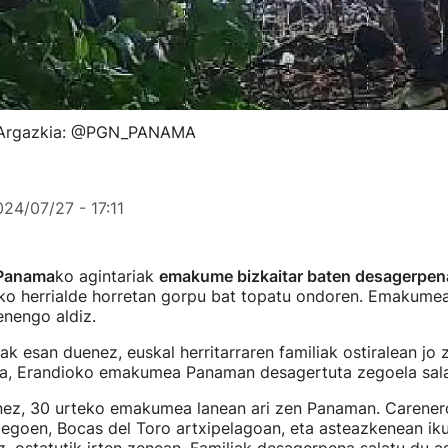
. Argazkia: @PGN_PANAMA
24/07/27 - 17:11
Panama
ko agintariak
emakume bizkaitar baten desagerpen
ako herrialde horretan gorpu bat topatu ondoren. Emakume
enengo aldiz.
ak esan duenez, euskal herritarraren familiak ostiralean jo 
ra, Erandioko emakumea Panaman desagertuta zegoela sal
nez, 30 urteko emakumea lanean ari zen Panaman. Carener
egoen, Bocas del Toro artxipelagoan, eta asteazkenean iku