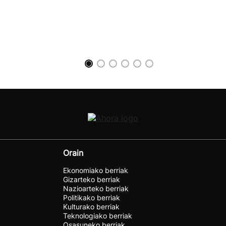
Orain
Ekonomiako berriak
Gizarteko berriak
Nazioarteko berriak
Politikako berriak
Kulturako berriak
Teknologiako berriak
Osasuneko berriak