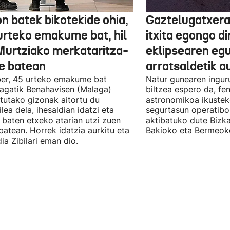
n batek bikotekide ohia,
Gaztelugatxera
urteko emakume bat, hil
itxita egongo di
Murtziako merkataritza-
eklipsearen eg
e batean
arratsaldetik a
er, 45 urteko emakume bat
Natur gunearen ingur
eagatik Benahavisen (Malaga)
biltzea espero da, f
otutako gizonak aitortu du
astronomikoa ikusteko
ilea dela, ihesaldian idatzi eta
segurtasun operatibo
 baten etxeko atarian utzi zuen
aktibatuko dute Bizk
batean. Horrek idatzia aurkitu eta
Bakioko eta Bermeok
ia Zibilari eman dio.