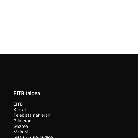
EITB taldea
EITB
Kirolak
Telebista nahieran
Primeran
Gaztea
Makusi
Guau - Gure Audioa