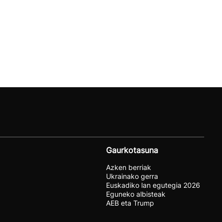
Gaurkotasuna
Azken berriak
Ukrainako gerra
Euskadiko lan egutegia 2026
Eguneko albisteak
AEB eta Trump