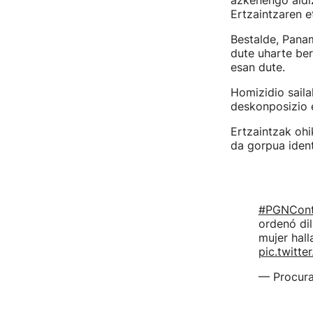
azkenengo aldiz
Ertzaintzaren e
Bestalde, Pana
dute uharte ber
esan dute.
Homizidio sail
deskonposizio e
Ertzaintzak ohi
da gorpua ident
#PGNContr
ordenó dil
mujer hall
pic.twitt
— Procur