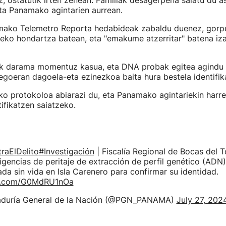
, ostatutik irten zenean. Familiak desagerpena salatu du a
ta Panamako agintarien aurrean.
mako Telemetro Reporta hedabideak zabaldu duenez, gorp
eko hondartza batean, eta "emakume atzerritar" batena iza
ak darama momentuz kasua, eta DNA probak egitea agindu 
goeran dagoela-eta ezinezkoa baita hura bestela identifi
ko protokoloa abiarazi du, eta Panamako agintariekin harre
ifikatzen saiatzeko.
aElDelito
#Investigación
| Fiscalía Regional de Bocas del T
igencias de peritaje de extracción de perfil genético (ADN
ada sin vida en Isla Carenero para confirmar su identidad.
er.com/G0MdRU1nOa
aduría General de la Nación (@PGN_PANAMA)
July 27, 202