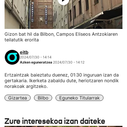
Gizon bat hil da Bilbon, Campos Eliseos Antzokiaren
teilatutik erorita
eitb
2024/07/30 - 14:14
Azken eguneratzea
2024/07/30 - 14:12
Ertzaintzak baieztatu duenez, 01:30 inguruan izan da
gertakaria. Ikerketa zabaldu dute, heriotzaren nondik
norakoak argitzeko.
Gizartea
Bilbo
Eguneko Titularrak
Zure interesekoa izan daiteke