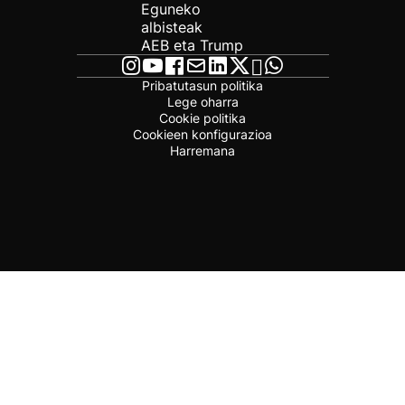
Eguneko
albisteak
AEB eta Trump
Pribatutasun politika
Lege oharra
Cookie politika
Cookieen konfigurazioa
Harremana