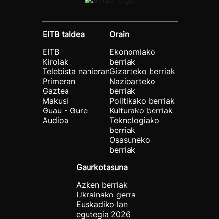
EITB taldea
Orain
EITB
Ekonomiako
Kirolak
berriak
Telebista nahieran
Gizarteko berriak
Primeran
Nazioarteko
Gaztea
berriak
Makusi
Politikako berriak
Guau - Gure
Kulturako berriak
Audioa
Teknologiako
berriak
Osasuneko
berriak
Gaurkotasuna
Azken berriak
Ukrainako gerra
Euskadiko lan
egutegia 2026