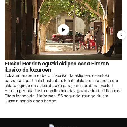
Euskal Herrian eguzki eklipse osoa Fiteron
ikusiko da luzaroen
Tokiaren arabera ezberdin ikusiko da eklipsea; osoa toki
batzuetan, partziala besteetan. Eta itzalaldiaren iraupena ere
aldatu egingo da aukeratutako parajearen arabera. Euskal
Herrian gertakari astronomiko honetaz gozatzeko tokirik onena
Fitero izango da, Nafarroan. 86 segundo iraungo du eta
ikusmin handia dago bertan.