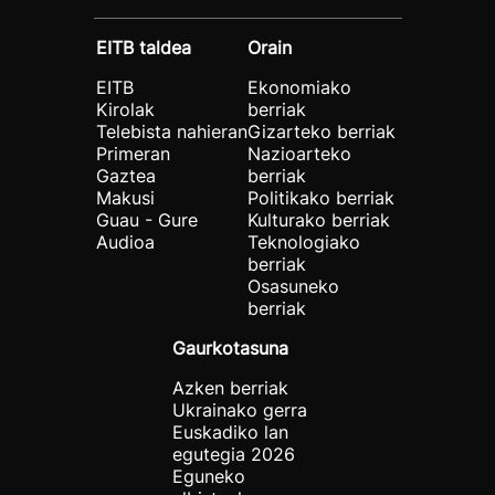
EITB taldea
Orain
EITB
Ekonomiako
Kirolak
berriak
Telebista nahieran
Gizarteko berriak
Primeran
Nazioarteko
Gaztea
berriak
Makusi
Politikako berriak
Guau - Gure
Kulturako berriak
Audioa
Teknologiako
berriak
Osasuneko
berriak
Gaurkotasuna
Azken berriak
Ukrainako gerra
Euskadiko lan
egutegia 2026
Eguneko