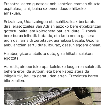
Erasotzailearen gurasoak anbulantzian eraman dituzte
ospitalera, larri, baina ez omen daude hiltzeko
arriskuan.
Ertzaintza, Udaltzaingoa eta suhiltzaileak bertaratu
dira, erasotzailea San Adrian auzoko bere etxebizitzan
gotortu baita, eta koltxoneta bat jarri dute. Gizonak
bere burua leihotik bota du, eta koltxoneta gainera
erori da, larrialdi zerbitzuek aurreikusi bezala. Gizona
anbulantzian sartu dute, itxuraz, osasun egoera onean.
Halaber, gizona atxilotu dute, giza hilketa saiakera
egotzita.
Aurretik, aireportuko aparkalekuko laugarren solairutik
behera erori da autoan, eta bere kabuz atera da
ibilgailutik, iraulita geratu den arren. Ertzaintza haren
bila zebilen.