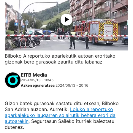
Bilboko Aireportuko aparlekutik autoan eroritako
gizonak bere gurasoak zauritu ditu labanaz
EITB Media
2024/09/13 - 18:45
Azken eguneratzea
2024/09/13 - 20:16
Gizon batek gurasoak sastatu ditu etxean, Bilboko
San Adrian auzoan. Aurretik,
Loiuko aireportuko
aparkalekuko laugarren solairutik behera erori da
autoarekin
, Segurtasun Saileko iturriek baieztatu
dutenez.