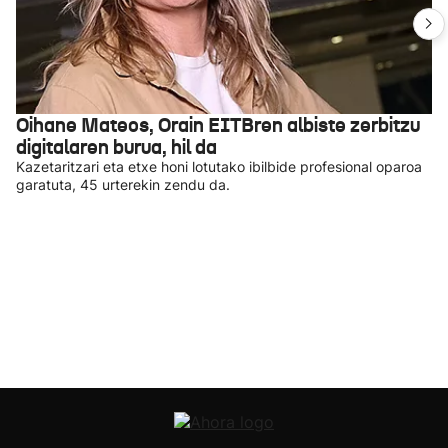
Oihane Mateos, Orain EITBren albiste zerbitzu
digitalaren burua, hil da
Kazetaritzari eta etxe honi lotutako ibilbide profesional oparoa
garatuta, 45 urterekin zendu da.