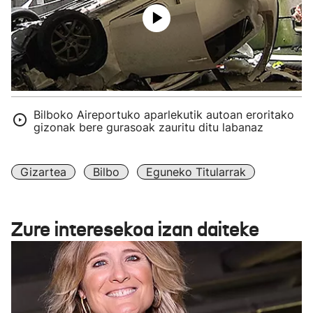
Bilboko Aireportuko aparlekutik autoan eroritako
gizonak bere gurasoak zauritu ditu labanaz
Gizartea
Bilbo
Eguneko Titularrak
Zure interesekoa izan daiteke