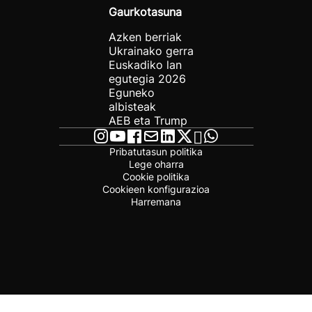
Gaurkotasuna
Azken berriak
Ukrainako gerra
Euskadiko lan
egutegia 2026
Eguneko
albisteak
AEB eta Trump
Pribatutasun politika
Lege oharra
Cookie politika
Cookieen konfigurazioa
Harremana