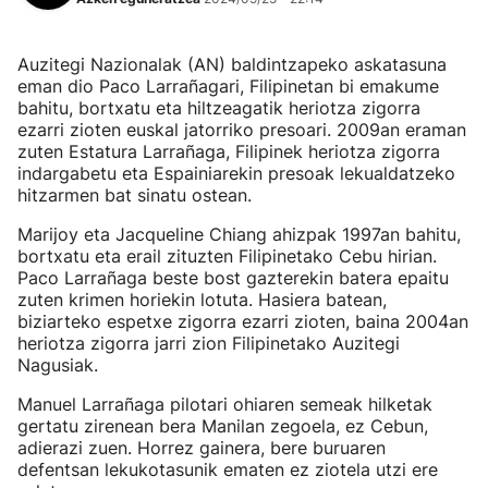
Auzitegi Nazionalak (AN) baldintzapeko askatasuna
eman dio Paco Larrañagari, Filipinetan bi emakume
bahitu, bortxatu eta hiltzeagatik heriotza zigorra
ezarri zioten euskal jatorriko presoari. 2009an eraman
zuten Estatura Larrañaga, Filipinek heriotza zigorra
indargabetu eta Espainiarekin presoak lekualdatzeko
hitzarmen bat sinatu ostean.
Marijoy eta Jacqueline Chiang ahizpak 1997an bahitu,
bortxatu eta erail zituzten Filipinetako Cebu hirian.
Paco Larrañaga beste bost gazterekin batera epaitu
zuten krimen horiekin lotuta. Hasiera batean,
biziarteko espetxe zigorra ezarri zioten, baina 2004an
heriotza zigorra jarri zion Filipinetako Auzitegi
Nagusiak.
Manuel Larrañaga pilotari ohiaren semeak hilketak
gertatu zirenean bera Manilan zegoela, ez Cebun,
adierazi zuen. Horrez gainera, bere buruaren
defentsan lekukotasunik ematen ez ziotela utzi ere