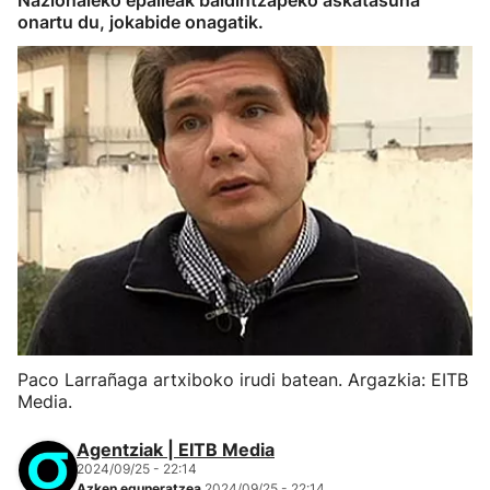
Nazionaleko epaileak baldintzapeko askatasuna
onartu du, jokabide onagatik.
Paco Larrañaga artxiboko irudi batean. Argazkia: EITB
Media.
Agentziak | EITB Media
2024/09/25 - 22:14
Azken eguneratzea
2024/09/25 - 22:14