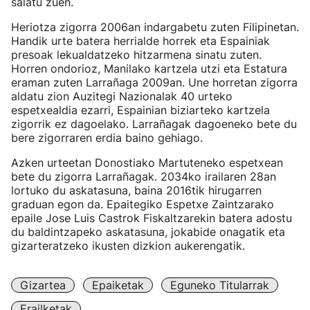
salatu zuen.
Heriotza zigorra 2006an indargabetu zuten Filipinetan.
Handik urte batera herrialde horrek eta Espainiak
presoak lekualdatzeko hitzarmena sinatu zuten.
Horren ondorioz, Manilako kartzela utzi eta Estatura
eraman zuten Larrañaga 2009an. Une horretan zigorra
aldatu zion Auzitegi Nazionalak 40 urteko
espetxealdia ezarri, Espainian biziarteko kartzela
zigorrik ez dagoelako. Larrañagak dagoeneko bete du
bere zigorraren erdia baino gehiago.
Azken urteetan Donostiako Martuteneko espetxean
bete du zigorra Larrañagak. 2034ko irailaren 28an
lortuko du askatasuna, baina 2016tik hirugarren
graduan egon da. Epaitegiko Espetxe Zaintzarako
epaile Jose Luis Castrok Fiskaltzarekin batera adostu
du baldintzapeko askatasuna, jokabide onagatik eta
gizarteratzeko ikusten dizkion aukerengatik.
Gizartea
Epaiketak
Eguneko Titularrak
Erailketak