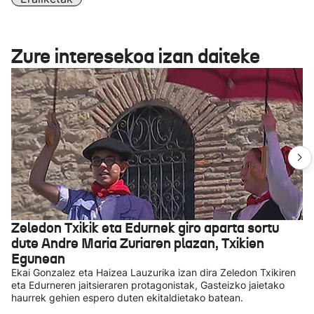
Zure interesekoa izan daiteke
Zeledon Txikik eta Edurnek giro aparta sortu
dute Andre Maria Zuriaren plazan, Txikien
Egunean
Ekai Gonzalez eta Haizea Lauzurika izan dira Zeledon Txikiren
eta Edurneren jaitsieraren protagonistak, Gasteizko jaietako
haurrek gehien espero duten ekitaldietako batean.