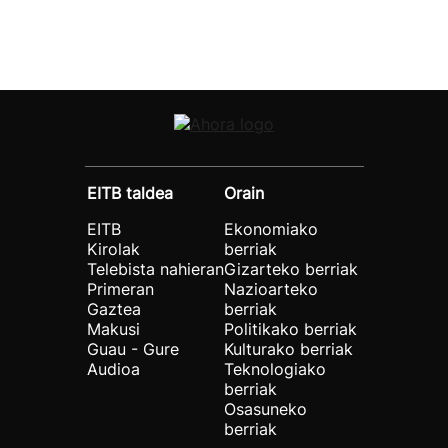
EITB taldea
Orain
EITB
Ekonomiako
Kirolak
berriak
Telebista nahieran
Gizarteko berriak
Primeran
Nazioarteko
Gaztea
berriak
Makusi
Politikako berriak
Guau - Gure
Kulturako berriak
Audioa
Teknologiako
berriak
Osasuneko
berriak