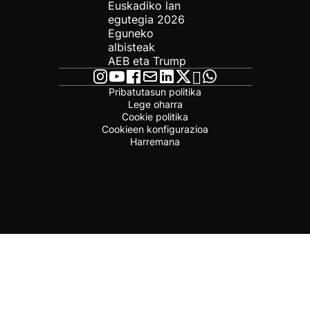
Euskadiko lan
egutegia 2026
Eguneko
albisteak
AEB eta Trump
Pribatutasun politika
Lege oharra
Cookie politika
Cookieen konfigurazioa
Harremana