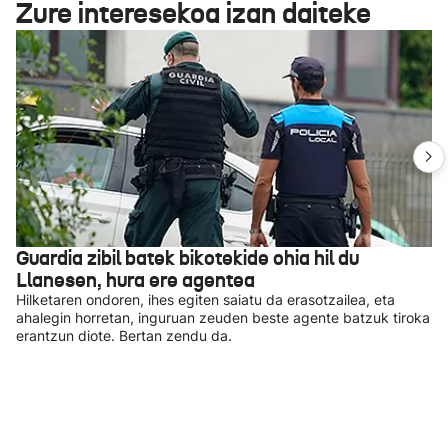
Zure interesekoa izan daiteke
Guardia zibil batek bikotekide ohia hil du
Llanesen, hura ere agentea
Hilketaren ondoren, ihes egiten saiatu da erasotzailea, eta
ahalegin horretan, inguruan zeuden beste agente batzuk tiroka
erantzun diote. Bertan zendu da.