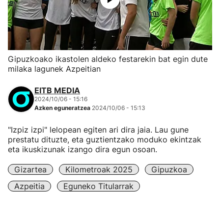
Gipuzkoako ikastolen aldeko festarekin bat egin dute
milaka lagunek Azpeitian
EITB MEDIA
2024/10/06 - 15:16
Azken eguneratzea
2024/10/06 - 15:13
"Izpiz izpi" lelopean egiten ari dira jaia. Lau gune
prestatu dituzte, eta guztientzako moduko ekintzak
eta ikuskizunak izango dira egun osoan.
Gizartea
Kilometroak 2025
Gipuzkoa
Azpeitia
Eguneko Titularrak