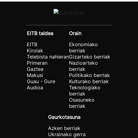
EITB taldea
Orain
EITB
Ekonomiako
Kirolak
berriak
Telebista nahieran
Gizarteko berriak
Primeran
Nazioarteko
Gaztea
berriak
Makusi
Politikako berriak
Guau - Gure
Kulturako berriak
Audioa
Teknologiako
berriak
Osasuneko
berriak
Gaurkotasuna
Azken berriak
Ukrainako gerra