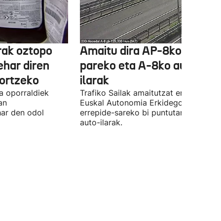
rak oztopo
Amaitu dira AP-8ko Irun
ehar diren
pareko eta A-8ko auto-
ortzeko
ilarak
a oporraldiek
Trafiko Sailak amaitutzat eman ditu
an
Euskal Autonomia Erkidegoko
har den odol
errepide-sareko bi puntutan sortutak
auto-ilarak.