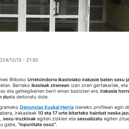
024/12/13 - 21:30
mek Bilboko
Urretxindorra Ikastolako irakasle baten sexu 
letan. Bertako
ikasleak zirenean
izan ziren gertakariak, eta
o eta gehiegikerien berri eman bazioten ere,
irakasle horr
n du
ela deitoratu dute.
tagrameko
Denuncias Euskal Herria
izeneko profilean egin di
abera, irakasleak
10 eta 17 urte bitarteko hainbat neska jaz
z,
sexu-iruzkinak
egiten zizkien eta
sexualizatu
egiten zitue
tu gabe,
"inpunitate osoz"
.