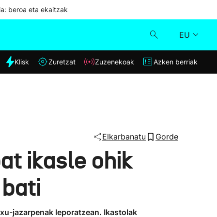
ia: beroa eta ekaitzak
EU
dia
Klisk
Zuretzat
Zuzenekoak
Azken berriak
Klisk
Zuzenekoak
Zuretzat
Elkarbanatu
Gorde
at ikasle ohik
Azken berriak
 bati
xu-jazarpenak leporatzean. Ikastolak