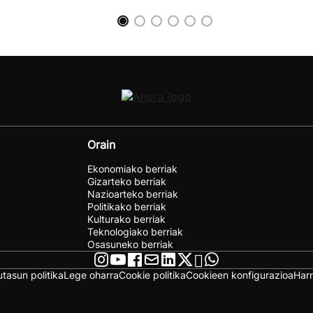
Orain
Ekonomiako berriak
Gizarteko berriak
Nazioarteko berriak
Politikako berriak
Kulturako berriak
Teknologiako berriak
Osasuneko berriak
utasun politika
Lege oharra
Cookie politika
Cookieen konfigurazioa
Har