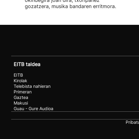
okindegira joan dira, txoripanez
gozatzera, musika bandaren erritmora.
EITB taldea
EITB
Kirolak
Telebista nahieran
Primeran
Gaztea
Makusi
Guau - Gure Audioa
Pribat