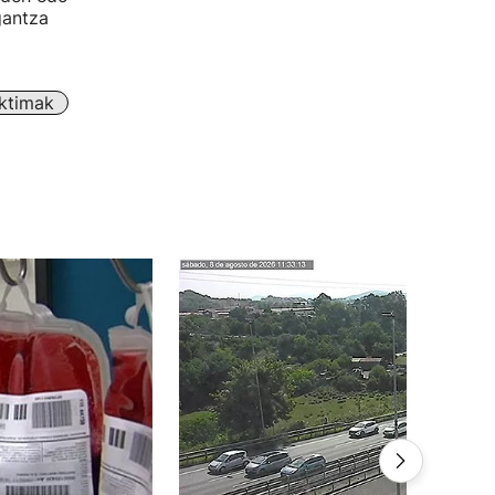
gantza
iktimak