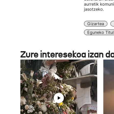
aurretik komun
jasotzeko.
Gizartea
Eguneko Titul
Zure interesekoa izan d