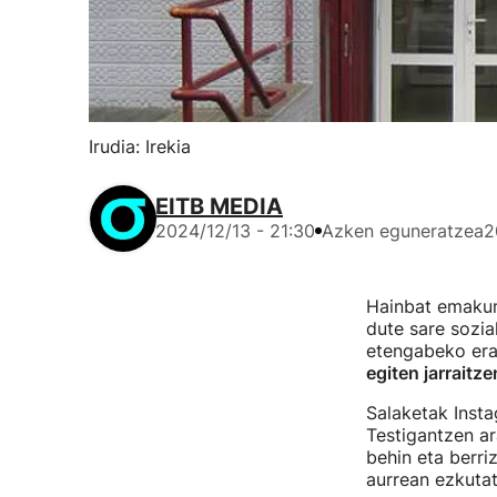
Irudia: Irekia
EITB MEDIA
2024/12/13 - 21:30
Azken eguneratzea
2
Hainbat emaku
dute sare sozia
etengabeko eras
egiten jarraitze
Salaketak Ins
Testigantzen ar
behin eta berri
aurrean ezkuta