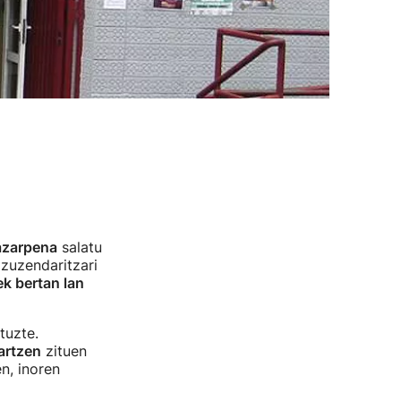
jazarpena
salatu
 zuzendaritzari
ek bertan lan
tuzte.
artzen
zituen
n, inoren