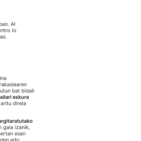
bao. Al
ntro lo
as.
ina
irakaslearen
utun bat bidali
ilari eskura
aritu direla
argitaratutako
 gaia izanik,
Bertan esan
 den edo