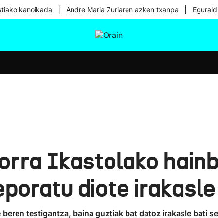
|
|
tiako kanoikada
Andre Maria Zuriaren azken txanpa
Egurald
tura
Ikusmiran
Egural
Osasuna
Teknologia
orra Ikastolako hainb
poratu diote irakasle
en testigantza, baina guztiak bat datoz irakasle bati se