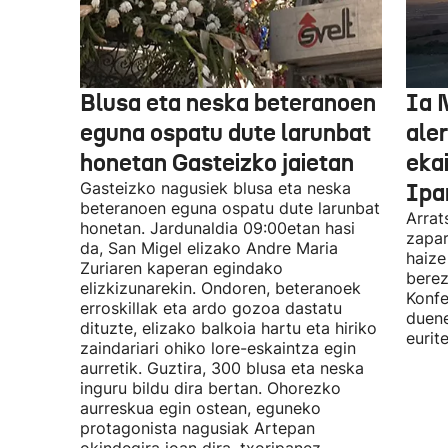
Blusa eta neska beteranoen
Ia 
eguna ospatu dute larunbat
ale
honetan Gasteizko jaietan
eka
Gasteizko nagusiek blusa eta neska
Ipa
beteranoen eguna ospatu dute larunbat
Arrat
honetan. Jardunaldia 09:00etan hasi
zapar
da, San Migel elizako Andre Maria
haize
Zuriaren kaperan egindako
berez
elizkizunarekin. Ondoren, beteranoek
Konfe
erroskillak eta ardo gozoa dastatu
duene
dituzte, elizako balkoia hartu eta hiriko
eurit
zaindariari ohiko lore-eskaintza egin
aurretik. Guztira, 300 blusa eta neska
inguru bildu dira bertan. Ohorezko
aurreskua egin ostean, eguneko
protagonista nagusiak Artepan