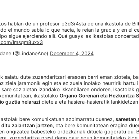
tos hablan de un profesor p3d3r4sta de una ikastola de Bil
do el mundo sabía lo que hacía, le reían la gracia y en el ce
tipo sigue ejerciendo allí. Qué guays las ikastolas concertad
er.com/Imsqm8uxx3
ndane (@LindaneAne)
December 4, 2024
k salatu dute zuzendaritzari erasoen berri eman ziotela, ba
z ziela jaramonik egin eta ez zuela inolako neurririk hartu 
, sare sozialetan izandako iskanbilaren ondoren, Ikastolak g
komunitateari, ikastolako
Organo Gorenari eta Hezkuntza Sa
o guztia helarazi
dietela eta hasiera-hasieratik lankidetzan 
Ikastolak bere komunikatuan azpimarratu duenez,
sareetan 
 ditu zalantzan jartzen
, eta bere komunitatean eragina duen
en ongizatea babesteko ordezkariak dituela gogoratu du. 
era, zuzendaritza prest dago gaur egun komunitateko kide