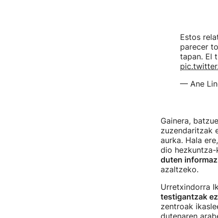
Estos rela
parecer to
tapan. El 
pic.twitt
— Ane Li
Gainera, batzue
zuzendaritzak e
aurka. Hala ere
dio hezkuntza-
duten informazi
azaltzeko.
Urretxindorra 
testigantzak ez
zentroak ikasle
dutenaren arab