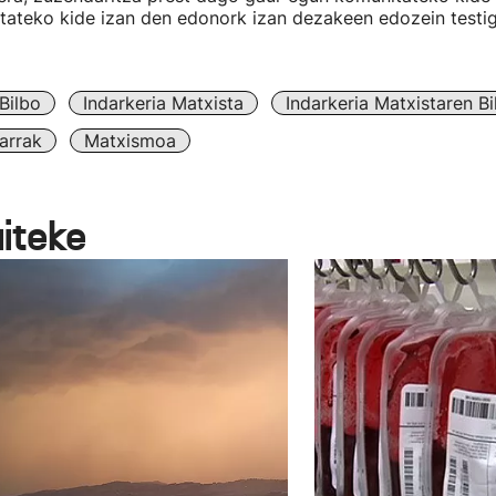
itateko kide izan den edonork izan dezakeen edozein testi
Bilbo
Indarkeria Matxista
Indarkeria Matxistaren B
arrak
Matxismoa
aiteke