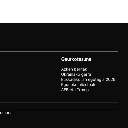
Gaurkotasuna
Azken berriak
Ukrainako gerra
Euskadiko lan egutegia 2026
Eguneko albisteak
AEB eta Trump
remana