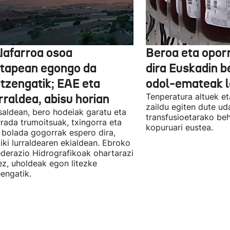
Nafarroa osoa
Beroa eta opor
rtapean egongo da
dira Euskadin b
itzengatik; EAE eta
odol-emateak l
rraldea, abisu horian
Tenperatura altuek et
zaildu egiten dute ud
saldean, bero hodeiak garatu eta
transfusioetarako be
rada trumoitsuak, txingorra eta
kopuruari eustea.
 bolada gogorrak espero dira,
iki lurraldearen ekialdean. Ebroko
derazio Hidrografikoak ohartarazi
z, uholdeak egon litezke
eengatik.