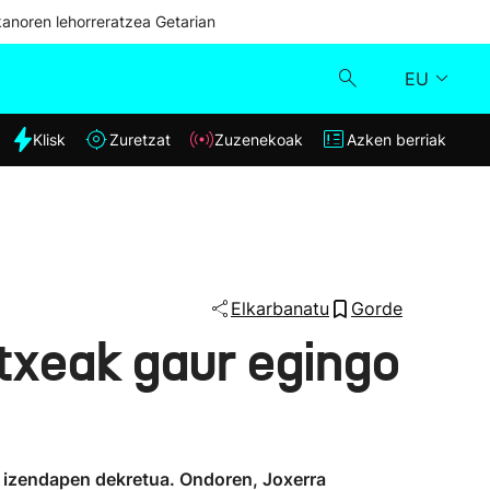
kanoren lehorreratzea Getarian
EU
dia
Klisk
Zuretzat
Zuzenekoak
Azken berriak
Klisk
Zuzenekoak
Zuretzat
Elkarbanatu
Gorde
txeak gaur egingo
Azken berriak
en izendapen dekretua. Ondoren, Joxerra