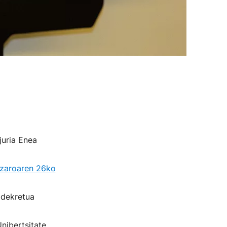
juria Enea
zaroaren 26ko
 dekretua
Unibertsitate