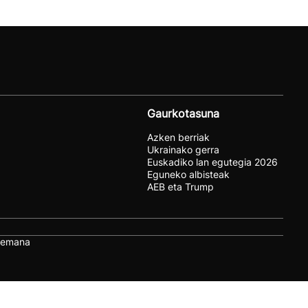
Gaurkotasuna
Azken berriak
Ukrainako gerra
Euskadiko lan egutegia 2026
Eguneko albisteak
AEB eta Trump
remana