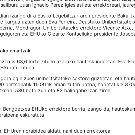
sailburu Juan Ignacio Perez Iglesiasi eta errektoreari, jaure
ldian izango dira Eusko Legebiltzarraren presidente Bakartx
e kargua uzten duen Eva Ferreira, Deustuko Unibertsitatek
berria, Mondragon Unibertsitateko errektore Vicente Atxa,
Eguiguren eta EHUko Gizarte Kontseiluko presidente Joseb
ako emaitzak
en % 63,6 lortu zituen azaroko hauteskundeetan; Eva Ferre
eskuratu zituen.
gora egin zuen unibertsitateko sektore guztietan, eta haut
0 pertsonatik 11.081ek eman zuten botoa; horietatik 2.870ek
xeari. 530 boto zuri eta 82 baliogabe izan ziren.
 Bengoetxea EHUko errektore berria izango da, hautesku
araipena eskuratuta
, EHUren norabidea aldatu nahi duen errektorea