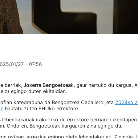
025/01/27 - 07:56
e berriak,
Joxerra Bengoetxea
k, gaur hartuko du kargua, A
eiz) egingo duten ekitaldian.
sofian katedraduna da Bengoetxea Caballero, eta
2024ko a
an
hautatu zuten EHUko errektore.
 lehendakariak irakurriko du errektore berriaren izendapen
ian. Ondoren, Bengoetxeak karguaren zina egingo du.
zun ostean, argazkia egingo diete lehendakariari, Zientzia, 