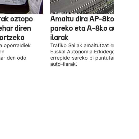
rak oztopo
Amaitu dira AP-8ko Irun
ehar diren
pareko eta A-8ko auto-
ortzeko
ilarak
a oporraldiek
Trafiko Sailak amaitutzat eman ditu
an
Euskal Autonomia Erkidegoko
har den odol
errepide-sareko bi puntutan sortutak
auto-ilarak.