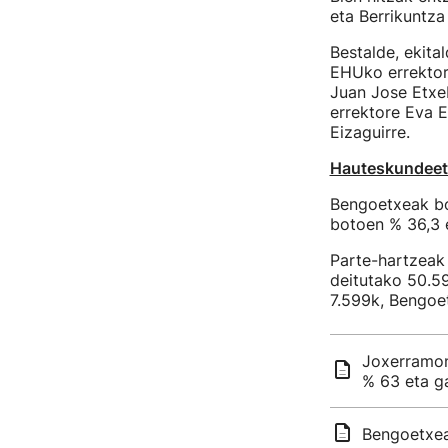
eta Berrikuntza 
Bestalde, ekita
EHUko errektor
Juan Jose Etxe
errektore Eva 
Eizaguirre.
Hauteskundeet
Bengoetxeak boz
botoen % 36,3 
Parte-hartzeak 
deitutako 50.59
7.599k, Bengoet
Joxerramon
% 63 eta g
Bengoetxea