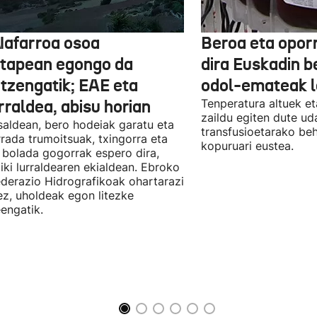
Nafarroa osoa
Beroa eta opor
rtapean egongo da
dira Euskadin b
itzengatik; EAE eta
odol-emateak l
rraldea, abisu horian
Tenperatura altuek et
zaildu egiten dute ud
saldean, bero hodeiak garatu eta
transfusioetarako be
rada trumoitsuak, txingorra eta
kopuruari eustea.
 bolada gogorrak espero dira,
iki lurraldearen ekialdean. Ebroko
derazio Hidrografikoak ohartarazi
z, uholdeak egon litezke
eengatik.