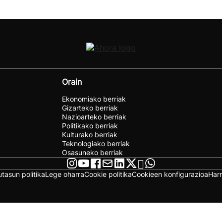
Orain
Ekonomiako berriak
Gizarteko berriak
Nazioarteko berriak
Politikako berriak
Kulturako berriak
Teknologiako berriak
Osasuneko berriak
utasun politika
Lege oharra
Cookie politika
Cookieen konfigurazioa
Har