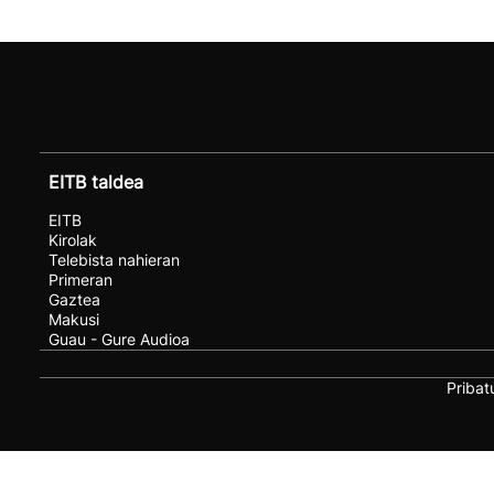
EITB taldea
EITB
Kirolak
Telebista nahieran
Primeran
Gaztea
Makusi
Guau - Gure Audioa
Pribat