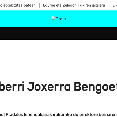
|
|
ko etxebizitza batean
Edurne eta Zeledon Txikiren jaitsiera
El
tura
Ikusmiran
Egural
Osasuna
Teknologia
berri Joxerra Bengoe
a
nol Pradales lehendakariak irakurriko du errektore berriar