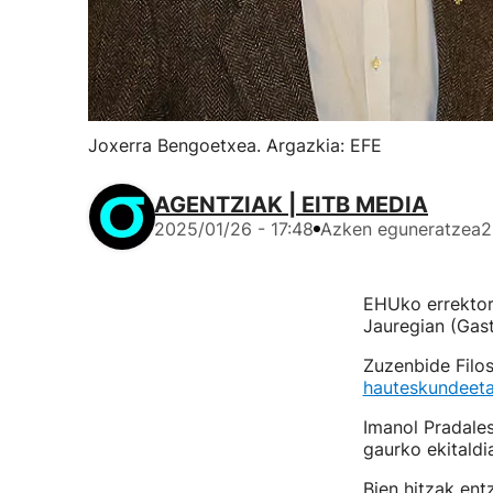
Joxerra Bengoetxea. Argazkia: EFE
AGENTZIAK | EITB MEDIA
2025/01/26 - 17:48
Azken eguneratzea
2
EHUko errektor
Jauregian (Gast
Zuzenbide Filo
hauteskundeet
Imanol Pradales
gaurko ekitald
Bien hitzak ent