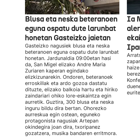
Blusa eta neska beteranoen
Ia 
eguna ospatu dute larunbat
ale
honetan Gasteizko jaietan
eka
Gasteizko nagusiek blusa eta neska
Ipa
beteranoen eguna ospatu dute larunbat
Arrat
honetan. Jardunaldia 09:00etan hasi
zapar
da, San Migel elizako Andre Maria
haize
Zuriaren kaperan egindako
berez
elizkizunarekin. Ondoren, beteranoek
Konfe
erroskillak eta ardo gozoa dastatu
duene
dituzte, elizako balkoia hartu eta hiriko
eurit
zaindariari ohiko lore-eskaintza egin
aurretik. Guztira, 300 blusa eta neska
inguru bildu dira bertan. Ohorezko
aurreskua egin ostean, eguneko
protagonista nagusiak Artepan
okindegira joan dira, txoripanez
gozatzera, musika bandaren erritmora.