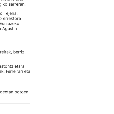
giko sarreran.
o Tejeria,
o errektore
 Euniezeko
a Agustin
irak, berriz,
estontzietara
, Ferreirari eta
ndeetan botoen