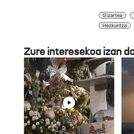
Gizartea
Hezkuntza
Zure interesekoa izan d