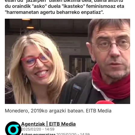
esan du "jazarpen" baten biktima dela, baina aitortu
du oraindik "asko" duela "ikasteko" feminismoaz eta
"harremanetan agertu beharreko enpatiaz".
Monedero, 2019ko argazki batean. EITB Media
Agentziak | EITB Media
2025/02/20 - 14:59
Azken eguneratzea
2025/02/20 - 14:59