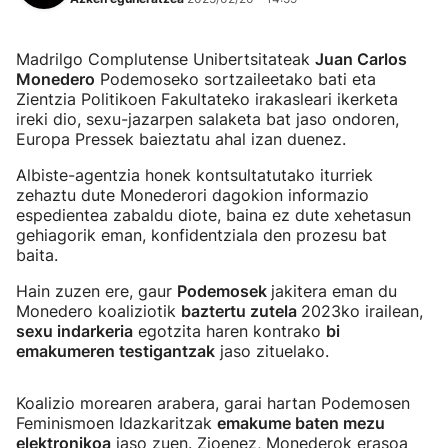
Madrilgo Complutense Unibertsitateak
Juan Carlos
Monedero
Podemoseko sortzaileetako bati eta
Zientzia Politikoen Fakultateko irakasleari ikerketa
ireki dio, sexu-jazarpen salaketa bat jaso ondoren,
Europa Pressek baieztatu ahal izan duenez.
Albiste-agentzia honek kontsultatutako iturriek
zehaztu dute Monederori dagokion informazio
espedientea zabaldu diote, baina ez dute xehetasun
gehiagorik eman, konfidentziala den prozesu bat
baita.
Hain zuzen ere, gaur
Podemosek
jakitera eman du
Monedero koaliziotik
baztertu zutela
2023ko irailean,
sexu indarkeria
egotzita haren kontrako
bi
emakumeren testigantzak
jaso zituelako.
Koalizio morearen arabera, garai hartan Podemosen
Feminismoen Idazkaritzak
emakume baten mezu
elektronikoa
jaso zuen. Zioenez, Monederok erasoa