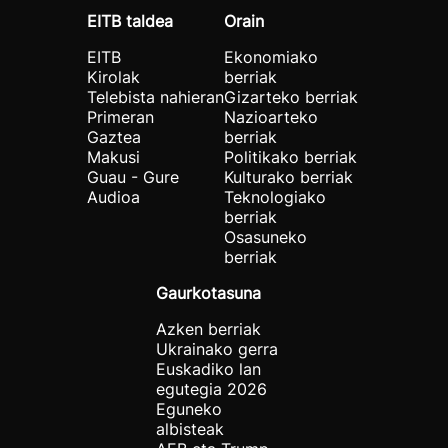
EITB taldea
Orain
EITB
Ekonomiako
Kirolak
berriak
Telebista nahieran
Gizarteko berriak
Primeran
Nazioarteko
Gaztea
berriak
Makusi
Politikako berriak
Guau - Gure
Kulturako berriak
Audioa
Teknologiako
berriak
Osasuneko
berriak
Gaurkotasuna
Azken berriak
Ukrainako gerra
Euskadiko lan
egutegia 2026
Eguneko
albisteak