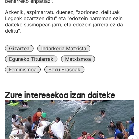
beharreko enpatiaz".
Azkenik, azpimarratu duenez, "zorionez, delituak
Legeak ezartzen ditu" eta "edozein harreman ezin
daiteke susmopean jarri, eta edozein jarrera ez da
delitu".
Gizartea
Indarkeria Matxista
Eguneko Titularrak
Matxismoa
Feminismoa
Sexu Erasoak
Zure interesekoa izan daiteke