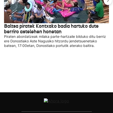
Baltsa piratek Kontxako badia hartuko dute
berriro astelehen honetan
Piraten abordatzeak milaka parte-hartzaile bilduko ditu berriz
ere Donostiako Aste Nagusiko hitzordu jendetsuenetako
batean, 17:00etan, Donostiako portutik aterako baitira.