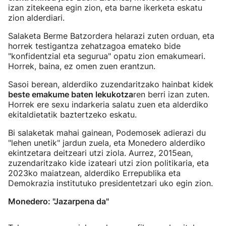
izan zitekeena egin zion, eta barne ikerketa eskatu
zion alderdiari.
Salaketa Berme Batzordera helarazi zuten orduan, eta
horrek testigantza zehatzagoa emateko bide
"konfidentzial eta segurua" opatu zion emakumeari.
Horrek, baina, ez omen zuen erantzun.
Sasoi berean, alderdiko zuzendaritzako hainbat kidek
beste emakume baten lekukotza
ren berri izan zuten.
Horrek ere sexu indarkeria salatu zuen eta alderdiko
ekitaldietatik baztertzeko eskatu.
Bi salaketak mahai gainean, Podemosek adierazi du
"lehen unetik" jardun zuela, eta Monedero alderdiko
ekintzetara deitzeari utzi ziola. Aurrez, 2015ean,
zuzendaritzako kide izateari utzi zion politikaria, eta
2023ko maiatzean, alderdiko Errepublika eta
Demokrazia institutuko presidentetzari uko egin zion.
Monedero: "Jazarpena da"