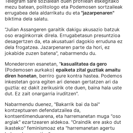
Telegram sare sozialean duen profilean eskegitako
mezu batean, politologo eta Podemosen sortzaileak
errugabea dela aldarrikatu du eta
"jazarpenaren"
biktima dela salatu.
"Julian Assangeren garaitik dakigu akusazio batzuk
oso eraginkorrak direla. Errugabetasun presuntzioa
desagertzen da, eta akusatuari dagokio erruduna ez
dela frogatzea. Jazarpenaren parte da hori, ez
jokabide zuzen batena", nabarmendu du.
Monederoren esanetan, "
kasualitatea da gero
(Podemosen aurkako)
epaiketa zital guztiak amaitu
diren honetan
, berriro gure kontra hastea. Podemos
inkestetan gora egiten ari denean gertatzen ari da
guztia: ez dakit zerikusirik ote duen, baina hala uste
dut. Ez zait onargarria iruditzen".
Nabarmendu duenez, "Bakarrik bai da bai"
kontzeptuaren defendatzailea da,
kontsentimenduarena, eta harremanetan muga "oso
argiak" ezartzearen aldekoa. "Oraindik ere asko dut
ikasteko" feminismoaz eta "harremanetan agertu