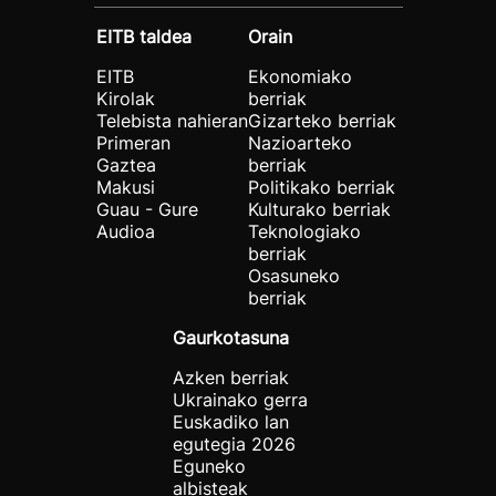
EITB taldea
Orain
EITB
Ekonomiako
Kirolak
berriak
Telebista nahieran
Gizarteko berriak
Primeran
Nazioarteko
Gaztea
berriak
Makusi
Politikako berriak
Guau - Gure
Kulturako berriak
Audioa
Teknologiako
berriak
Osasuneko
berriak
Gaurkotasuna
Azken berriak
Ukrainako gerra
Euskadiko lan
egutegia 2026
Eguneko
albisteak