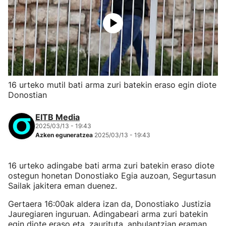
16 urteko mutil bati arma zuri batekin eraso egin diote
Donostian
EITB Media
2025/03/13 - 19:43
Azken eguneratzea
2025/03/13 - 19:43
16 urteko adingabe bati arma zuri batekin eraso diote
ostegun honetan Donostiako Egia auzoan, Segurtasun
Sailak jakitera eman duenez.
Gertaera 16:00ak aldera izan da, Donostiako Justizia
Jauregiaren inguruan. Adingabeari arma zuri batekin
egin diote eraso eta, zaurituta, anbulantzian eraman