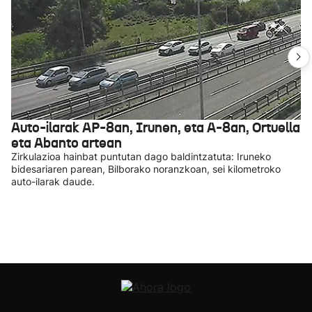
Auto-ilarak AP-8an, Irunen, eta A-8an, Ortuella
eta Abanto artean
Zirkulazioa hainbat puntutan dago baldintzatuta: Iruneko
bidesariaren parean, Bilborako noranzkoan, sei kilometroko
auto-ilarak daude.