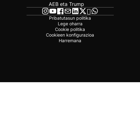
AEB eta Trump
Pribatutasun politika
Lege oharra
Cookie politika
Cookieen konfigurazioa
Harremana