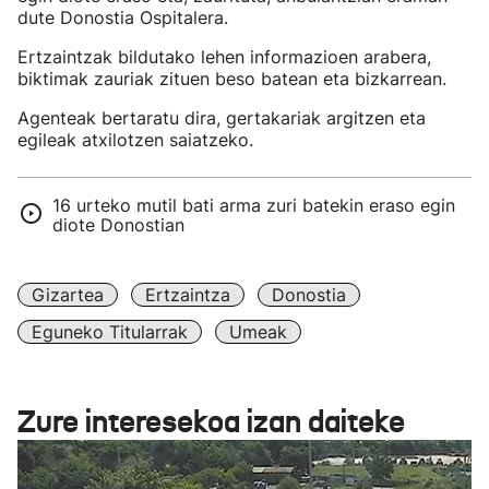
dute Donostia Ospitalera.
Ertzaintzak bildutako lehen informazioen arabera,
biktimak zauriak zituen beso batean eta bizkarrean.
Agenteak bertaratu dira, gertakariak argitzen eta
egileak atxilotzen saiatzeko.
16 urteko mutil bati arma zuri batekin eraso egin
diote Donostian
Gizartea
Ertzaintza
Donostia
Eguneko Titularrak
Umeak
Zure interesekoa izan daiteke