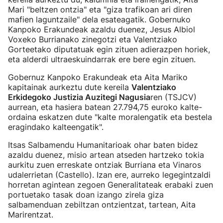
Mari "beltzen ontzia" eta "giza trafikoan ari diren
mafien laguntzaile" dela esateagatik. Gobernuko
Kanpoko Erakundeak azaldu duenez, Jesus Albiol
Voxeko Burrianako zinegotzi eta Valentziako
Gorteetako diputatuak egin zituen adierazpen horiek,
eta alderdi ultraeskuindarrak ere bere egin zituen.
Gobernuz Kanpoko Erakundeak eta Aita Mariko
kapitainak aurkeztu dute kereila
Valentziako
Erkidegoko Justizia Auzitegi Nagusia
ren (TSJCV)
aurrean, eta hasiera batean 27.794,75 euroko kalte-
ordaina eskatzen dute "kalte moralengatik eta bestela
eragindako kalteengatik".
Itsas Salbamendu Humanitarioak ohar baten bidez
azaldu duenez, misio artean atseden hartzeko tokia
aurkitu zuen erreskate ontziak Burriana eta Vinaros
udalerrietan (Castello). Izan ere, aurreko legegintzaldi
horretan agintean zegoen Generalitateak erabaki zuen
portuetako tasak doan izango zirela giza
salbamenduan zebiltzan ontzientzat, tartean, Aita
Marirentzat.