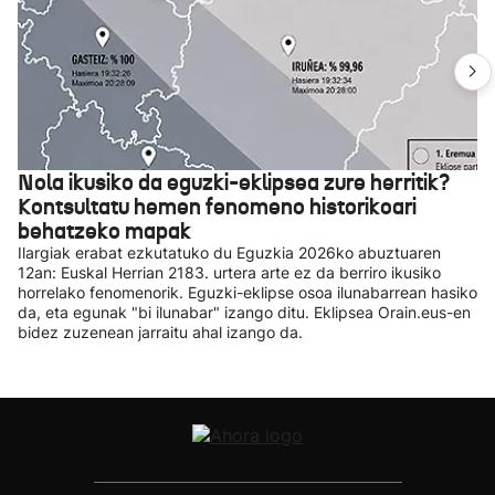
Nola ikusiko da eguzki-eklipsea zure herritik?
Kontsultatu hemen fenomeno historikoari
behatzeko mapak
Ilargiak erabat ezkutatuko du Eguzkia 2026ko abuztuaren
12an: Euskal Herrian 2183. urtera arte ez da berriro ikusiko
horrelako fenomenorik. Eguzki-eklipse osoa ilunabarrean hasiko
da, eta egunak "bi ilunabar" izango ditu. Eklipsea Orain.eus-en
bidez zuzenean jarraitu ahal izango da.