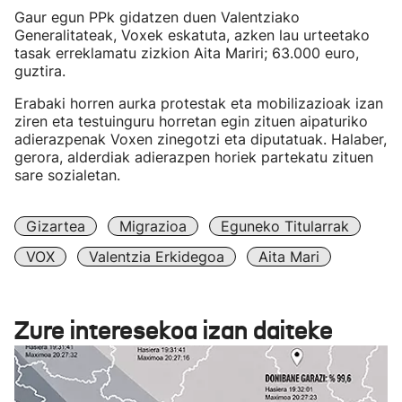
Gaur egun PPk gidatzen duen Valentziako
Generalitateak, Voxek eskatuta, azken lau urteetako
tasak erreklamatu zizkion Aita Mariri; 63.000 euro,
guztira.
Erabaki horren aurka protestak eta mobilizazioak izan
ziren eta testuinguru horretan egin zituen aipaturiko
adierazpenak Voxen zinegotzi eta diputatuak. Halaber,
gerora, alderdiak adierazpen horiek partekatu zituen
sare sozialetan.
Gizartea
Migrazioa
Eguneko Titularrak
VOX
Valentzia Erkidegoa
Aita Mari
Zure interesekoa izan daiteke