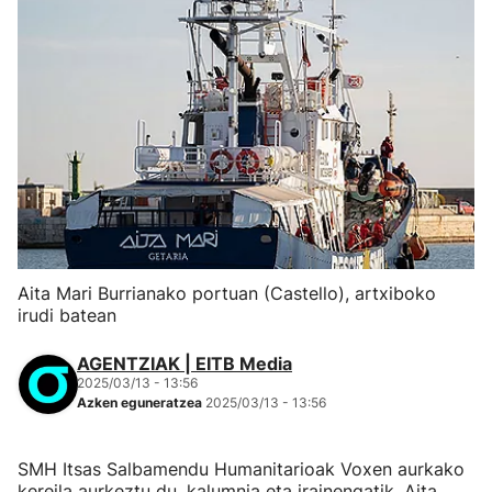
Aita Mari Burrianako portuan (Castello), artxiboko
irudi batean
AGENTZIAK | EITB Media
2025/03/13 - 13:56
Azken eguneratzea
2025/03/13 - 13:56
SMH Itsas Salbamendu Humanitarioak Voxen aurkako
kereila aurkeztu du, kalumnia eta irainengatik, Aita