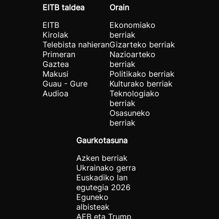
EITB taldea
Orain
EITB
Ekonomiako
Kirolak
berriak
Telebista nahieran
Gizarteko berriak
Primeran
Nazioarteko
Gaztea
berriak
Makusi
Politikako berriak
Guau - Gure
Kulturako berriak
Audioa
Teknologiako
berriak
Osasuneko
berriak
Gaurkotasuna
Azken berriak
Ukrainako gerra
Euskadiko lan
egutegia 2026
Eguneko
albisteak
AEB eta Trump