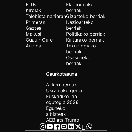
EITB
Ekonomiako
Kirolak
berriak
Telebista nahieran
Gizarteko berriak
Primeran
Nazioarteko
Gaztea
berriak
Makusi
Politikako berriak
Guau - Gure
Kulturako berriak
Audioa
Teknologiako
berriak
Osasuneko
berriak
Gaurkotasuna
Azken berriak
Ukrainako gerra
Euskadiko lan
egutegia 2026
Eguneko
albisteak
AEB eta Trump