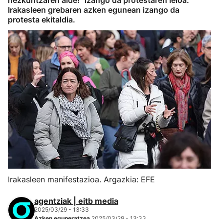
hezkuntzaren alde!" izango da protestaren leloa.
Irakasleen grebaren azken egunean izango da
protesta ekitaldia.
Irakasleen manifestazioa. Argazkia: EFE
agentziak | eitb media
2025/03/29 - 13:33
Azken eguneratzea
2025/03/29 - 13:33