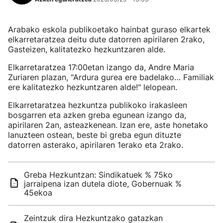
Arabako eskola publikoetako hainbat guraso elkartek
elkarretaratzea deitu dute datorren apirilaren 2rako,
Gasteizen, kalitatezko hezkuntzaren alde.
Elkarretaratzea 17:00etan izango da, Andre Maria
Zuriaren plazan, "Ardura gurea ere badelako… Familiak
ere kalitatezko hezkuntzaren alde!" lelopean.
Elkarretaratzea hezkuntza publikoko irakasleen
bosgarren eta azken greba egunean izango da,
apirilaren 2an, asteazkenean. Izan ere, aste honetako
lanuzteen ostean, beste bi greba egun dituzte
datorren asterako, apirilaren 1erako eta 2rako.
Greba Hezkuntzan: Sindikatuek % 75ko
jarraipena izan dutela diote, Gobernuak %
45ekoa
Zeintzuk dira Hezkuntzako gatazkan