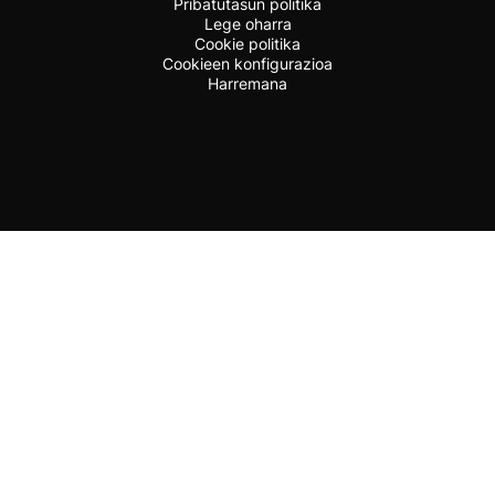
Pribatutasun politika
Lege oharra
Cookie politika
Cookieen konfigurazioa
Harremana