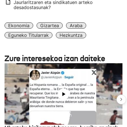
Jaurlaritzaren eta sindikatuen arteko
desadostasunak?
Ekonomia
Gizartea
Araba
Eguneko Titularrak
Hezkuntza
Zure interesekoa izan daiteke