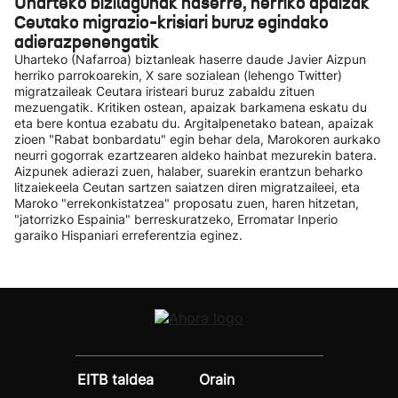
Uharteko bizilagunak haserre, herriko apaizak
Ceutako migrazio-krisiari buruz egindako
adierazpenengatik
Uharteko (Nafarroa) biztanleak haserre daude Javier Aizpun
herriko parrokoarekin, X sare sozialean (lehengo Twitter)
migratzaileak Ceutara iristeari buruz zabaldu zituen
mezuengatik. Kritiken ostean, apaizak barkamena eskatu du
eta bere kontua ezabatu du. Argitalpenetako batean, apaizak
zioen "Rabat bonbardatu" egin behar dela, Marokoren aurkako
neurri gogorrak ezartzearen aldeko hainbat mezurekin batera.
Aizpunek adierazi zuen, halaber, suarekin erantzun beharko
litzaiekeela Ceutan sartzen saiatzen diren migratzaileei, eta
Maroko "errekonkistatzea" proposatu zuen, haren hitzetan,
"jatorrizko Espainia" berreskuratzeko, Erromatar Inperio
garaiko Hispaniari erreferentzia eginez.
EITB taldea
Orain