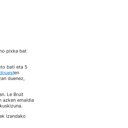
ino pixka bat
to bati eta 5
douest
en
izan duenez,
n. Le Bruit
an azken emaldia
ikuskizuna.
tek izandako