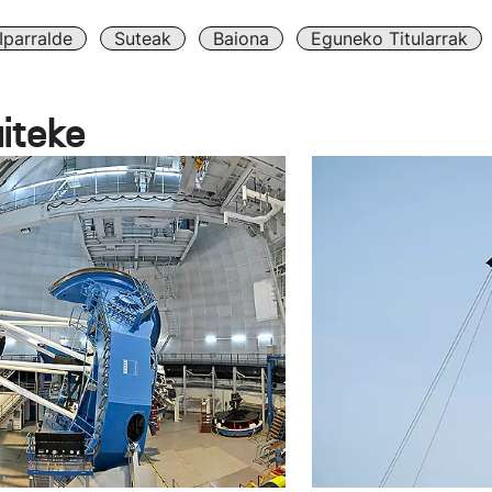
Iparralde
Suteak
Baiona
Eguneko Titularrak
aiteke