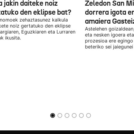
 jakin daiteke noiz
Zeledon San M
tatuko den eklipse bat?
dorrera igota 
onomoek zehaztasunez kalkula
amaiera Gasteiz
ete noiz gertatuko den eklipse
Astelehen goizaldean,
Ilargiaren, Eguzkiaren eta Lurraren
eta nesken igoera et
k ikusita.
prozesioa ere egingo 
beteriko sei jaiegune