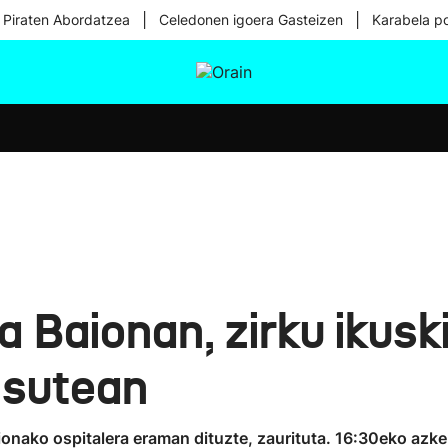
|
|
 Piraten Abordatzea
Celedonen igoera Gasteizen
Karabela p
tura
Ikusmiran
Egural
Osasuna
Teknologia
ra Baionan, zirku ikusk
 sutean
ionako ospitalera eraman dituzte, zaurituta. 16:30eko azk