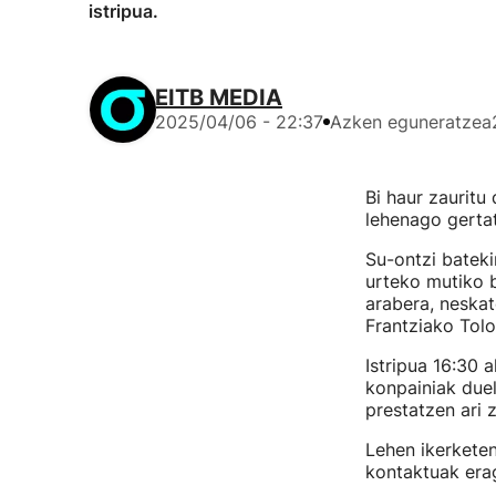
istripua.
EITB MEDIA
2025/04/06 - 22:37
Azken eguneratzea
Bi haur zauritu 
lehenago gerta
Su-ontzi bateki
urteko mutiko b
arabera, neskat
Frantziako Tolo
Istripua 16:30 
konpainiak duel
prestatzen ari 
Lehen ikerketen
kontaktuak erag