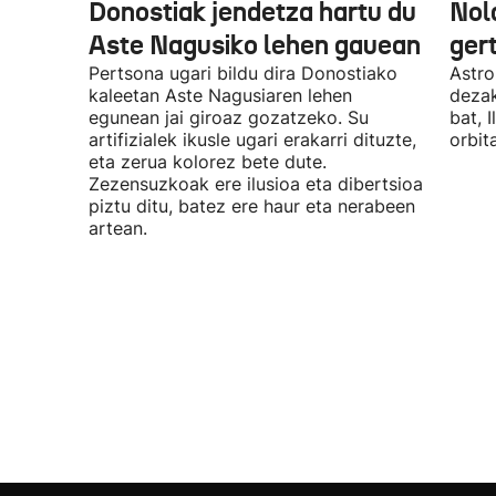
Donostiak jendetza hartu du
Nola
Aste Nagusiko lehen gauean
ger
Pertsona ugari bildu dira Donostiako
Astr
kaleetan Aste Nagusiaren lehen
dezak
egunean jai giroaz gozatzeko. Su
bat, 
artifizialek ikusle ugari erakarri dituzte,
orbita
eta zerua kolorez bete dute.
Zezensuzkoak ere ilusioa eta dibertsioa
piztu ditu, batez ere haur eta nerabeen
artean.