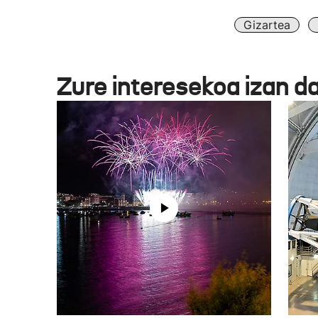
Gizartea
Zure interesekoa izan d