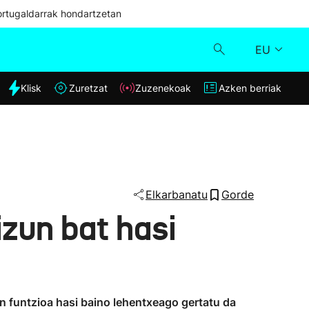
ortugaldarrak hondartzetan
EU
dia
Klisk
Zuretzat
Zuzenekoak
Azken berriak
Klisk
Zuzenekoak
Zuretzat
Elkarbanatu
Gorde
izun bat hasi
Azken berriak
en funtzioa hasi baino lehentxeago gertatu da