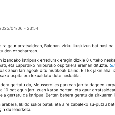
2025/04/06 - 23:54
dira gaur arratsaldean, Baionan, zirku ikuskizun bat hasi ba
tu den ezbeharrean.
n izandako istripuak erredurak eragin dizkie 8 urteko neska
ati, eta Lapurdiko hiriburuko ospitalera eraman dituzte.
Su
oak zauri larriagoak ditu mutikoak baino. EITBk jakin ahal 
sako ospitalera lekualdatu dute neskatila.
aldera gertatu da, Mousserolles parkean jarrita dagoen karpa
a 10 bat egun jarri zuen karpa bertan, eta gaur arratsalde
zela gertatu da istripua. Bertan behera geratu da zirkuaren 
 arabera, likido sukoi batek eta aire zabaleko su-putzu ba
in du leherketa.