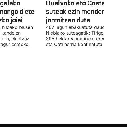
igeleko
Huelvako eta Castelloko
emango diete
suteak ezin menderaturik
ko jaiei
jarraitzen dute
 hildako blusen
467 lagun ebakuatuta daude oraindik
a kandelen
Nieblako suteagatik; Tirigen, berriz,
dira, ekintzaz
395 hektarea inguruko eremua erre d
i agur esateko.
eta Cati herria konfinatuta dago.