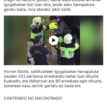
igogailuetan bizi izan dira, jende asko harrapatuta
geratu baita, noiz aterako jakin barik.
Horren ildotik, suhiltzaileek igogailuetan harrapatuta
zeuden 253 pertsona erreskatatu behar izan dituzte
Euskadin, eta Nafarroan ere 90 erreskate egin dituzte,
azkenean kasu larririk gertatu ez bada ere.
CONTENIDO NO ENCONTRADO