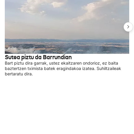
Sutea piztu da Barrundian
Bart piztu dira garrak, ustez ekaitzaren ondorioz, ez baita
baztertzen tximista batek eragindakoa izatea. Suhiltzaileak
bertaratu dira.