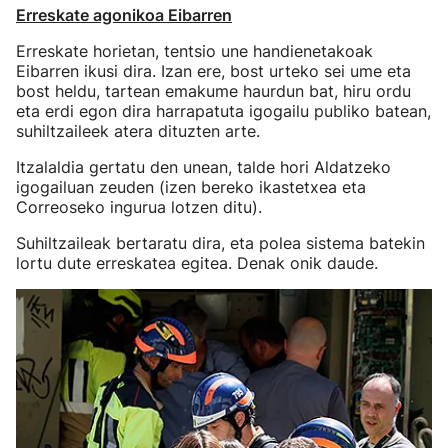
Erreskate agonikoa Eibarren
Erreskate horietan, tentsio une handienetakoak
Eibarren ikusi dira. Izan ere, bost urteko sei ume eta
bost heldu, tartean emakume haurdun bat, hiru ordu
eta erdi egon dira harrapatuta igogailu publiko batean,
suhiltzaileek atera dituzten arte.
Itzalaldia gertatu den unean, talde hori Aldatzeko
igogailuan zeuden (izen bereko ikastetxea eta
Correoseko ingurua lotzen ditu).
Suhiltzaileak bertaratu dira, eta polea sistema batekin
lortu dute erreskatea egitea. Denak onik daude.