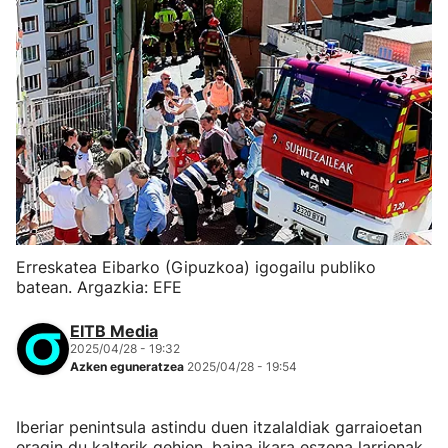
Erreskatea Eibarko (Gipuzkoa) igogailu publiko
batean. Argazkia: EFE
EITB Media
2025/04/28 - 19:32
Azken eguneratzea
2025/04/28 - 19:54
Iberiar penintsula astindu duen itzalaldiak garraioetan
eragin du kalterik gehien, baina ikara eszena larrienak