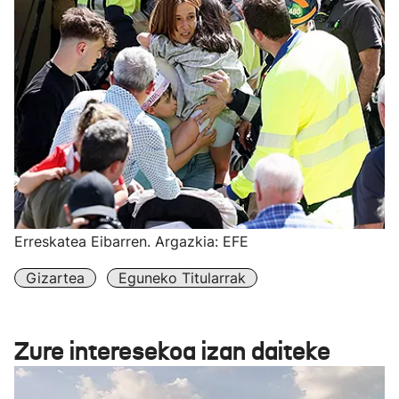
Erreskatea Eibarren. Argazkia: EFE
Gizartea
Eguneko Titularrak
Zure interesekoa izan daiteke