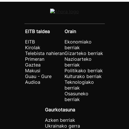
EITB taldea
Orain
EITB
Ekonomiako
Kirolak
berriak
Telebista nahieran
Gizarteko berriak
Primeran
Nazioarteko
Gaztea
berriak
Makusi
Politikako berriak
Guau - Gure
Kulturako berriak
Audioa
Teknologiako
berriak
Osasuneko
berriak
Gaurkotasuna
Azken berriak
Ukrainako gerra