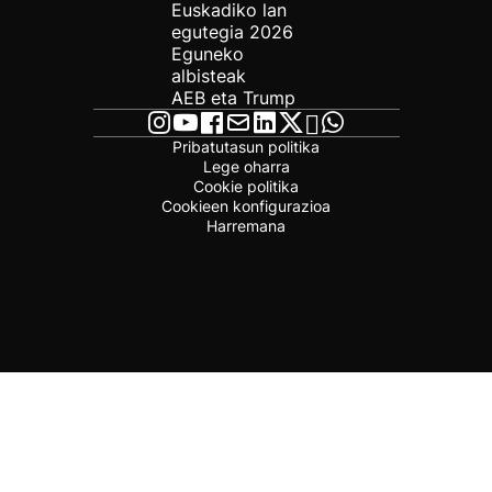
Euskadiko lan
egutegia 2026
Eguneko
albisteak
AEB eta Trump
Pribatutasun politika
Lege oharra
Cookie politika
Cookieen konfigurazioa
Harremana