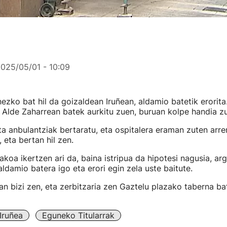
025/05/01 - 10:09
ezko bat hil da goizaldean Iruñean, aldamio batetik erorita
Alde Zaharrean batek aurkitu zuen, buruan kolpe handia zu
a anbulantziak bertaratu, eta ospitalera eraman zuten arren
 eta bertan hil zen.
takoa ikertzen ari da, baina istripua da hipotesi nagusia, ar
aldamio batera igo eta erori egin zela uste baitute.
n bizi zen, eta zerbitzaria zen Gaztelu plazako taberna ba
Iruñea
Eguneko Titularrak