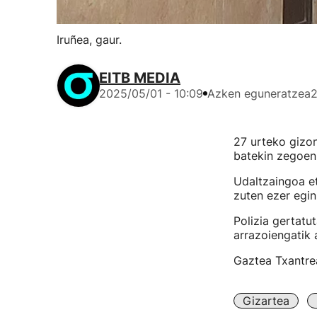
Iruñea, gaur.
EITB MEDIA
2025/05/01 - 10:09
Azken eguneratzea
2
27 urteko gizon
batekin zegoen 
Udaltzaingoa et
zuten ezer egin,
Polizia gertatu
arrazoiengatik 
Gaztea Txantrea
Gizartea