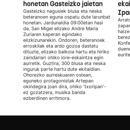
honetan Gasteizko jaietan
eka
Gasteizko nagusiek blusa eta neska
Ipa
beteranoen eguna ospatu dute larunbat
Arrat
honetan. Jardunaldia 09:00etan hasi
zapar
da, San Migel elizako Andre Maria
haize
Zuriaren kaperan egindako
berez
elizkizunarekin. Ondoren, beteranoek
Konfe
erroskilak eta ardo gozoa dastatu
duene
dituzte, elizako balkoia hartu eta hiriko
eurit
zaindariari ohiko lore-eskaintza egin
aurretik. Guztira, 300 blusa eta neska
inguruk parte hartu dute ekitaldian.
Ohorezko aurreskuaren ostean,
eguneko protagonistak Artepan
okindegira joan dira, ohiko 'txoripan'-
ez gozatzera, musika banda
ezberdinen erritmora.