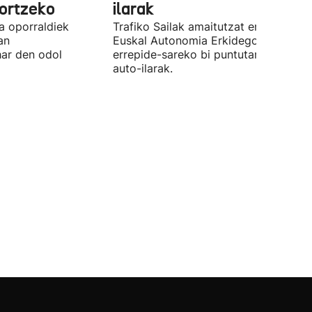
ortzeko
ilarak
a oporraldiek
Trafiko Sailak amaitutzat eman ditu
an
Euskal Autonomia Erkidegoko
har den odol
errepide-sareko bi puntutan sortutak
auto-ilarak.