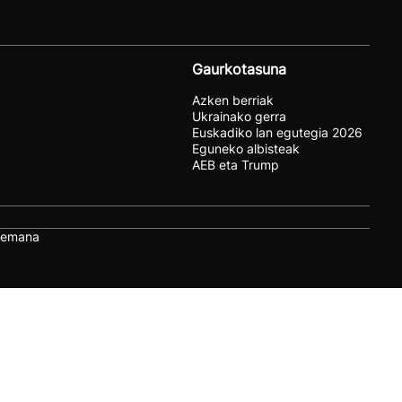
Gaurkotasuna
Azken berriak
Ukrainako gerra
Euskadiko lan egutegia 2026
Eguneko albisteak
AEB eta Trump
remana