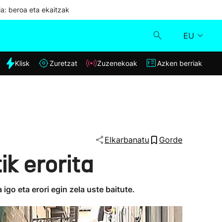
ia: beroa eta ekaitzak
EU
dia
Klisk
Zuretzat
Zuzenekoak
Azken berriak
Klisk
Zuzenekoak
Zuretzat
Elkarbanatu
Gorde
ik erorita
Azken berriak
igo eta erori egin zela uste baitute.