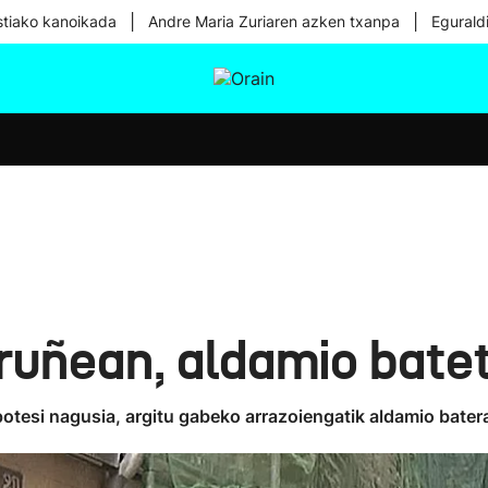
|
|
tiako kanoikada
Andre Maria Zuriaren azken txanpa
Egurald
tura
Ikusmiran
Egural
Osasuna
Teknologia
Iruñean, aldamio batet
ipotesi nagusia, argitu gabeko arrazoiengatik aldamio batera 