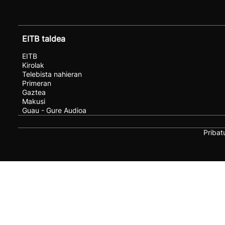
EITB taldea
EITB
Kirolak
Telebista nahieran
Primeran
Gaztea
Makusi
Guau - Gure Audioa
Pribat