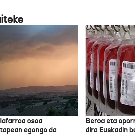
aiteke
Nafarroa osoa
Beroa eta opor
rtapean egongo da
dira Euskadin b