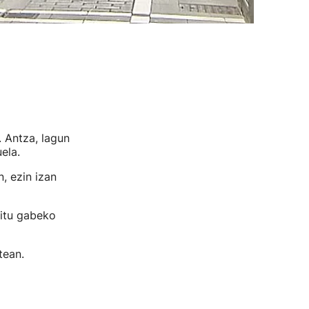
. Antza, lagun
ela.
, ezin izan
gitu gabeko
tean.