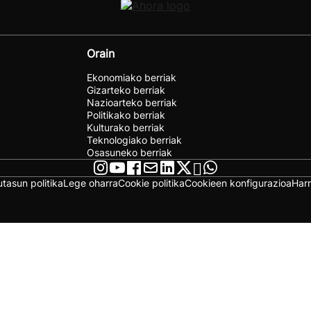
Orain
Ekonomiako berriak
Gizarteko berriak
Nazioarteko berriak
Politikako berriak
Kulturako berriak
Teknologiako berriak
Osasuneko berriak
utasun politika
Lege oharra
Cookie politika
Cookieen konfigurazioa
Har