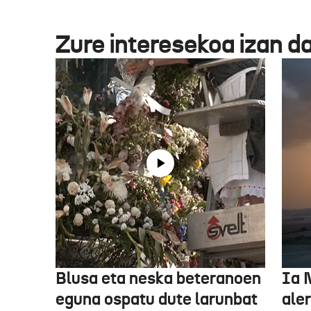
Zure interesekoa izan d
Blusa eta neska beteranoen
Ia 
eguna ospatu dute larunbat
ale