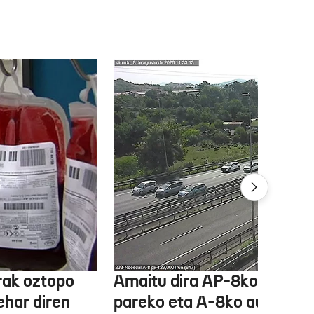
rak oztopo
Amaitu dira AP-8ko Irun
ehar diren
pareko eta A-8ko auto-