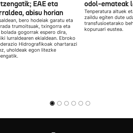
itzengatik; EAE eta
odol-emateak l
rraldea, abisu horian
Tenperatura altuek et
zaildu egiten dute ud
saldean, bero hodeiak garatu eta
transfusioetarako be
rada trumoitsuak, txingorra eta
kopuruari eustea.
 bolada gogorrak espero dira,
iki lurraldearen ekialdean. Ebroko
derazio Hidrografikoak ohartarazi
z, uholdeak egon litezke
eengatik.