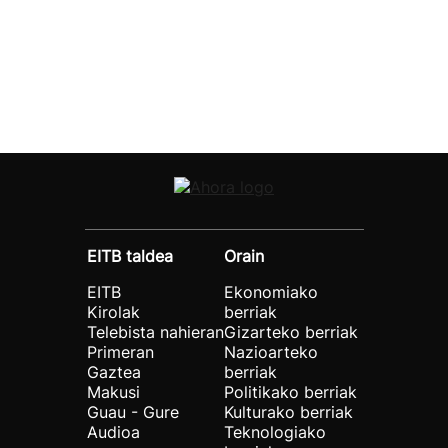
EITB taldea
Orain
EITB
Ekonomiako
Kirolak
berriak
Telebista nahieran
Gizarteko berriak
Primeran
Nazioarteko
Gaztea
berriak
Makusi
Politikako berriak
Guau - Gure
Kulturako berriak
Audioa
Teknologiako