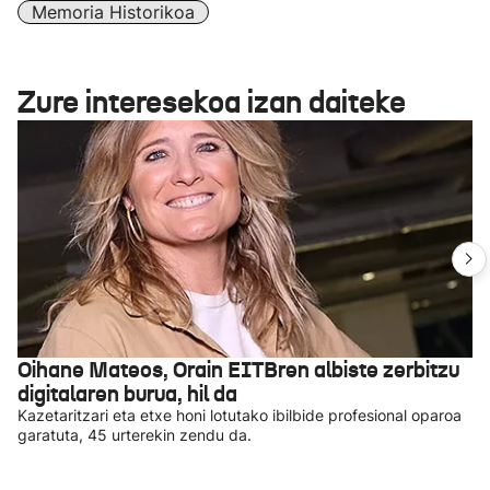
Memoria Historikoa
Zure interesekoa izan daiteke
Oihane Mateos, Orain EITBren albiste zerbitzu
digitalaren burua, hil da
Kazetaritzari eta etxe honi lotutako ibilbide profesional oparoa
garatuta, 45 urterekin zendu da.