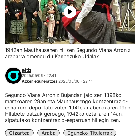
1942an Mauthausenen hil zen Segundo Viana Arroniz
arabarra omendu du Kanpezuko Udalak
eitb
2025/05/06 - 22:41
Azken eguneratzea
2025/05/06 - 22:41
Segundo Viana Arroniz Bujandan jaio zen 1898ko
martxoaren 29an eta Mauthausengo kontzentrazio-
esparrura deportatu zuten 1941eko abenduaren 19an.
Hilabete batzuk geroago, 1942ko uztailaren 14an,
aipatutako kontzentrazio-esparruan hil egin zen.
Gizartea
Araba
Eguneko Titularrak