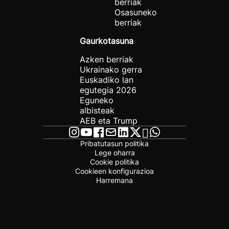
berriak
Osasuneko
berriak
Gaurkotasuna
Azken berriak
Ukrainako gerra
Euskadiko lan
egutegia 2026
Eguneko
albisteak
AEB eta Trump
Pribatutasun politika
Lege oharra
Cookie politika
Cookieen konfigurazioa
Harremana