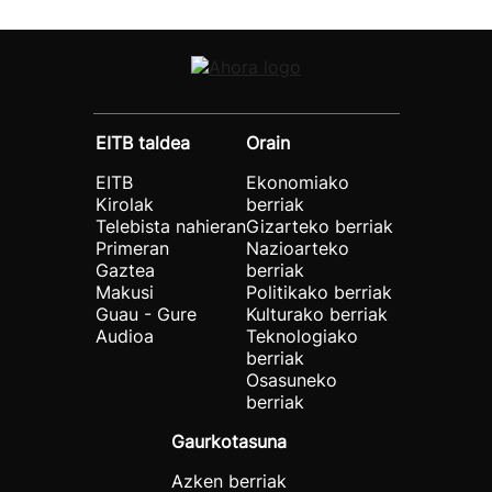
EITB taldea
Orain
EITB
Ekonomiako
Kirolak
berriak
Telebista nahieran
Gizarteko berriak
Primeran
Nazioarteko
Gaztea
berriak
Makusi
Politikako berriak
Guau - Gure
Kulturako berriak
Audioa
Teknologiako
berriak
Osasuneko
berriak
Gaurkotasuna
Azken berriak