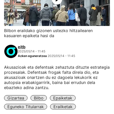
Bilbon eraildako gizonen ustezko hiltzailearen
kasuaren epaiketa hasi da
eitb
2025/05/14 - 11:45
Azken eguneratzea
2025/05/14 - 11:45
Akusazioak eta defentsak zehaztuta dituzte estrategia
prozesalak. Defentsak frogak falta direla dio, eta
akusazioak onartzen du ez dagoela lekukorik ez
autopsia erabakigarririk, baina bai errudun dela
ebazteko adina zantzu.
Gizartea
Bilbo
Epaiketak
Eguneko Titularrak
Erailketak