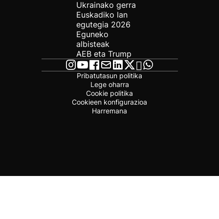
Ukrainako gerra
Euskadiko lan
egutegia 2026
Eguneko
albisteak
AEB eta Trump
Pribatutasun politika
Lege oharra
Cookie politika
Cookieen konfigurazioa
Harremana