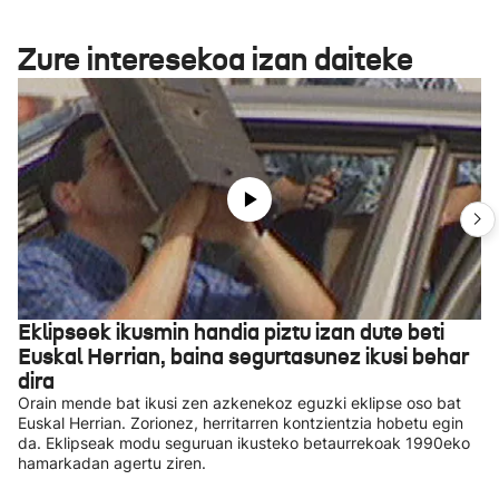
Zure interesekoa izan daiteke
Eklipseek ikusmin handia piztu izan dute beti
Euskal Herrian, baina segurtasunez ikusi behar
dira
Orain mende bat ikusi zen azkenekoz eguzki eklipse oso bat
Euskal Herrian. Zorionez, herritarren kontzientzia hobetu egin
da. Eklipseak modu seguruan ikusteko betaurrekoak 1990eko
hamarkadan agertu ziren.