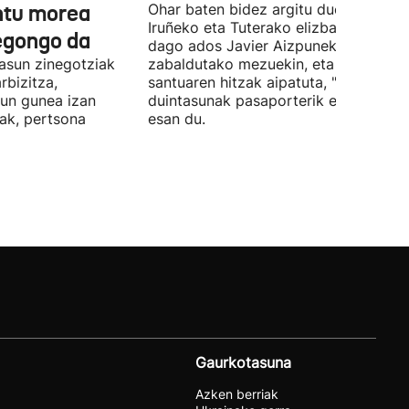
untu morea
Ohar baten bidez argitu duenez,
Iruñeko eta Tuterako elizbarrutia ez
egongo da
dago ados Javier Aizpunek
asun zinegotziak
zabaldutako mezuekin, eta aita
rbizitza,
santuaren hitzak aipatuta, "giza
sun gunea izan
duintasunak pasaporterik ez" duela
ak, pertsona
esan du.
Gaurkotasuna
Azken berriak