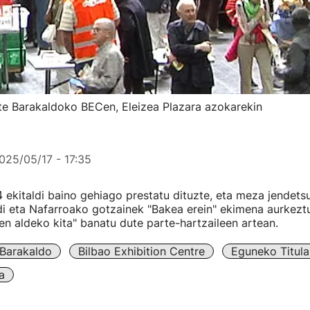
ute Barakaldoko BECen, Eleizea Plazara azokarekin
025/05/17 - 17:35
 ekitaldi baino gehiago prestatu dituzte, eta meza jendetsu
i eta Nafarroako gotzainek "Bakea erein" ekimena aurkeztu
en aldeko kita" banatu dute parte-hartzaileen artean.
Barakaldo
Bilbao Exhibition Centre
Eguneko Titula
a