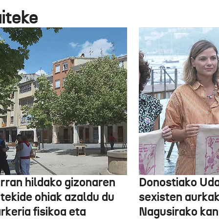
aiteke
arran hildako gizonaren
Donostiako Uda
otekide ohiak azaldu du
sexisten aurka
rkeria fisikoa eta
Nagusirako kan