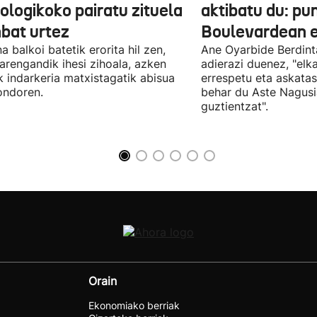
ologikoko pairatu zituela
aktibatu du: p
nbat urtez
Boulevardean 
a balkoi batetik erorita hil zen,
Ane Oyarbide Berdint
iarengandik ihesi zihoala, azken
adierazi duenez, "elka
k indarkeria matxistagatik abisua
errespetu eta askata
ondoren.
behar du Aste Nagusi
guztientzat".
Orain
Ekonomiako berriak