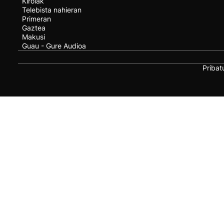
Kirolak
Telebista nahieran
Primeran
Gaztea
Makusi
Guau - Gure Audioa
Pribat