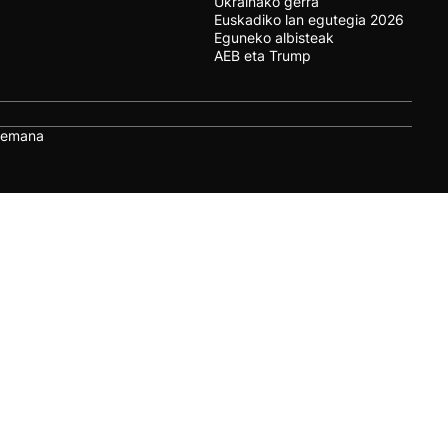
Ukrainako gerra
Euskadiko lan egutegia 2026
Eguneko albisteak
AEB eta Trump
remana