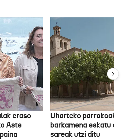
lak eraso
Uharteko parrokoak
ko Aste
barkamena eskatu eta
paina
sareak utzi ditu