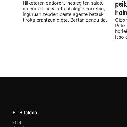
Hilketaren ondoren, ihes egiten saiatu
psik
da erasotzailea, eta ahalegin horretan,
hai
inguruan zeuden beste agente batzuk
tiroka erantzun diote. Bertan zendu da.
Gizon
Poliz
horie
jaso 
EITB taldea
EITB