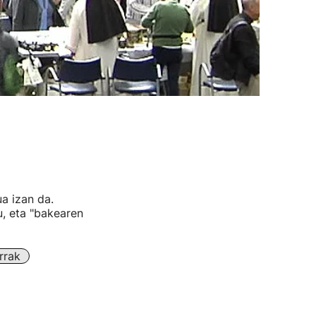
a izan da.
, eta "bakearen
rrak