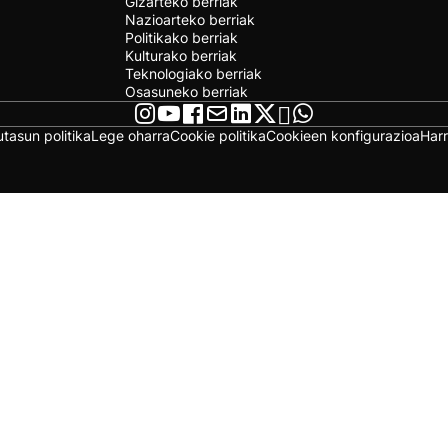
Gizarteko berriak
Nazioarteko berriak
Politikako berriak
Kulturako berriak
Teknologiako berriak
Osasuneko berriak
utasun politika
Lege oharra
Cookie politika
Cookieen konfigurazioa
Har