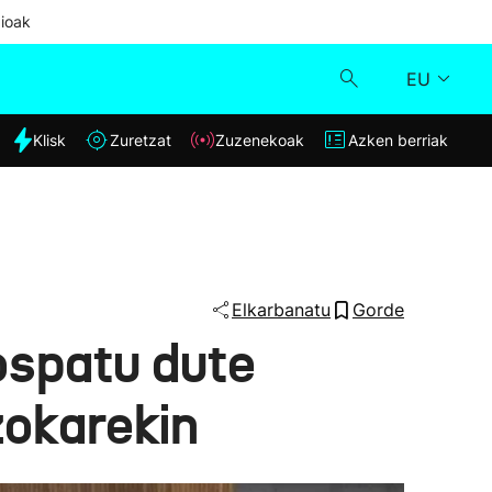
ioak
EU
dia
Klisk
Zuretzat
Zuzenekoak
Azken berriak
Klisk
Zuzenekoak
Zuretzat
Elkarbanatu
Gorde
 ospatu dute
Azken berriak
zokarekin