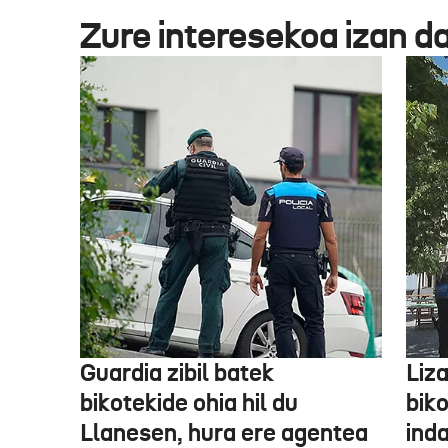
Zure interesekoa izan d
Guardia zibil batek
Liz
bikotekide ohia hil du
bik
Llanesen, hura ere agentea
inda