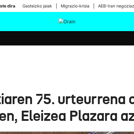
|
|
ste dira
Gasteizko jaiak
Migrazio-krisia
AEB-Iran negoziaz
tura
Ikusmiran
Egural
Osasuna
Teknologia
tiaren 75. urteurrena
n, Eleizea Plazara a