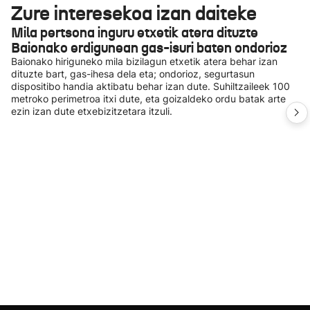
Zure interesekoa izan daiteke
Mila pertsona inguru etxetik atera dituzte
Baionako erdigunean gas-isuri baten ondorioz
Baionako hiriguneko mila bizilagun etxetik atera behar izan
dituzte bart, gas-ihesa dela eta; ondorioz, segurtasun
dispositibo handia aktibatu behar izan dute. Suhiltzaileek 100
metroko perimetroa itxi dute, eta goizaldeko ordu batak arte
ezin izan dute etxebizitzetara itzuli.