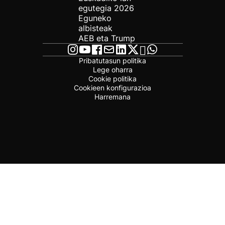
egutegia 2026
Eguneko
albisteak
AEB eta Trump
Pribatutasun politika
Lege oharra
Cookie politika
Cookieen konfigurazioa
Harremana