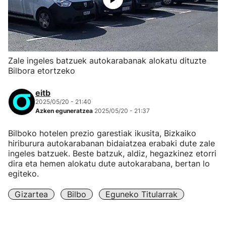
Zale ingeles batzuek autokarabanak alokatu dituzte
Bilbora etortzeko
eitb
2025/05/20 - 21:40
Azken eguneratzea
2025/05/20 - 21:37
Bilboko hotelen prezio garestiak ikusita, Bizkaiko
hiriburura autokarabanan bidaiatzea erabaki dute zale
ingeles batzuek. Beste batzuk, aldiz, hegazkinez etorri
dira eta hemen alokatu dute autokarabana, bertan lo
egiteko.
Gizartea
Bilbo
Eguneko Titularrak