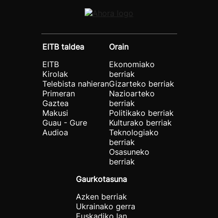
EITB taldea
Orain
EITB
Ekonomiako
Kirolak
berriak
Telebista nahieran
Gizarteko berriak
Primeran
Nazioarteko
Gaztea
berriak
Makusi
Politikako berriak
Guau - Gure
Kulturako berriak
Audioa
Teknologiako
berriak
Osasuneko
berriak
Gaurkotasuna
Azken berriak
Ukrainako gerra
Euskadiko lan