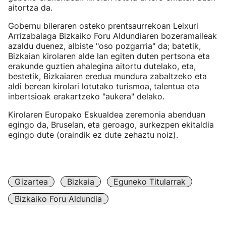
aitortza da.
Gobernu bileraren osteko prentsaurrekoan Leixuri
Arrizabalaga Bizkaiko Foru Aldundiaren bozeramaileak
azaldu duenez, albiste "oso pozgarria" da; batetik,
Bizkaian kirolaren alde lan egiten duten pertsona eta
erakunde guztien ahalegina aitortu dutelako, eta,
bestetik, Bizkaiaren eredua mundura zabaltzeko eta
aldi berean kirolari lotutako turismoa, talentua eta
inbertsioak erakartzeko "aukera" delako.
Kirolaren Europako Eskualdea zeremonia abenduan
egingo da, Bruselan, eta geroago, aurkezpen ekitaldia
egingo dute (oraindik ez dute zehaztu noiz).
Gizartea
Bizkaia
Eguneko Titularrak
Bizkaiko Foru Aldundia