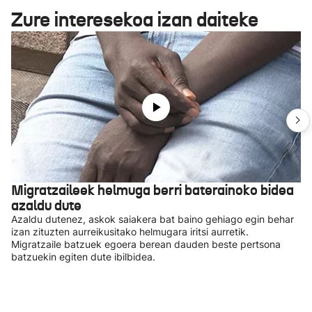
Zure interesekoa izan daiteke
Migratzaileek helmuga berri baterainoko bidea
azaldu dute
Azaldu dutenez, askok saiakera bat baino gehiago egin behar
izan zituzten aurreikusitako helmugara iritsi aurretik.
Migratzaile batzuek egoera berean dauden beste pertsona
batzuekin egiten dute ibilbidea.