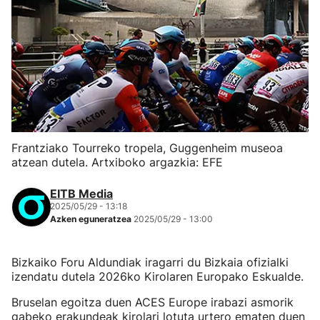
Frantziako Tourreko tropela, Guggenheim museoa
atzean dutela. Artxiboko argazkia: EFE
EITB Media
2025/05/29 - 13:18
Azken eguneratzea
2025/05/29 - 13:00
Bizkaiko Foru Aldundiak iragarri du Bizkaia ofizialki
izendatu dutela 2026ko Kirolaren Europako Eskualde.
Bruselan egoitza duen ACES Europe irabazi asmorik
gabeko erakundeak kirolari lotuta urtero ematen duen