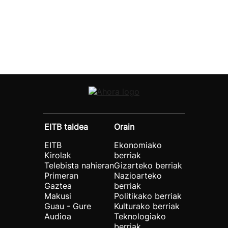
EITB taldea
Orain
EITB
Ekonomiako
Kirolak
berriak
Telebista nahieran
Gizarteko berriak
Primeran
Nazioarteko
Gaztea
berriak
Makusi
Politikako berriak
Guau - Gure
Kulturako berriak
Audioa
Teknologiako
berriak