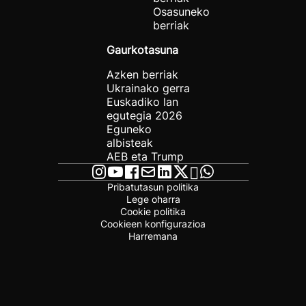
Osasuneko
berriak
Gaurkotasuna
Azken berriak
Ukrainako gerra
Euskadiko lan
egutegia 2026
Eguneko
albisteak
AEB eta Trump
Pribatutasun politika
Lege oharra
Cookie politika
Cookieen konfigurazioa
Harremana