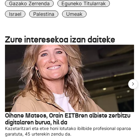
Gazako Zerrenda
Eguneko Titularrak
Israel
Palestina
Umeak
Zure interesekoa izan daiteke
Oihane Mateos, Orain EITBren albiste zerbitzu
digitalaren burua, hil da
Kazetaritzari eta etxe honi lotutako ibilbide profesional oparoa
garatuta, 45 urterekin zendu da.