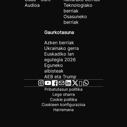
Audioa
Teknologiako
berriak
Osasuneko
berriak
Gaurkotasuna
Azken berriak
Ukrainako gerra
Euskadiko lan
egutegia 2026
Eguneko
albisteak
AEB eta Trump
Pribatutasun politika
Lege oharra
Cookie politika
Cookieen konfigurazioa
Harremana