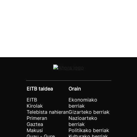
EITB taldea
Orain
EITB
Ekonomiako
Kirolak
berriak
Telebista nahieran
Gizarteko berriak
Primeran
Nazioarteko
Gaztea
berriak
Makusi
Politikako berriak
Guau - Gure
Kulturako berriak