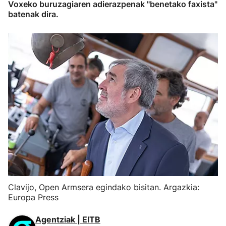
Voxeko buruzagiaren adierazpenak "benetako faxista"
batenak dira.
Clavijo, Open Armsera egindako bisitan. Argazkia:
Europa Press
Agentziak | EITB