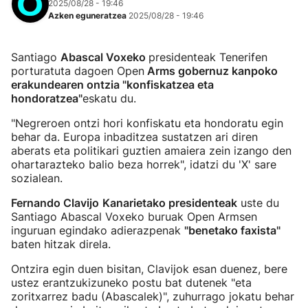
2025/08/28 - 19:46
Azken eguneratzea
2025/08/28 - 19:46
Santiago
Abascal Voxeko
presidenteak Tenerifen
porturatuta dagoen Open
Arms gobernuz kanpoko
erakundearen ontzia "konfiskatzea eta
hondoratzea"
eskatu du.
"Negreroen ontzi hori konfiskatu eta hondoratu egin
behar da. Europa inbaditzea sustatzen ari diren
aberats eta politikari guztien amaiera zein izango den
ohartarazteko balio beza horrek", idatzi du 'X' sare
sozialean.
Fernando Clavijo
Kanarietako presidenteak
uste du
Santiago Abascal Voxeko buruak Open Armsen
inguruan egindako adierazpenak
"benetako faxista"
baten hitzak direla.
Ontzira egin duen bisitan, Clavijok esan duenez, bere
ustez erantzukizuneko postu bat dutenek "eta
zoritxarrez badu (Abascalek)", zuhurrago jokatu behar