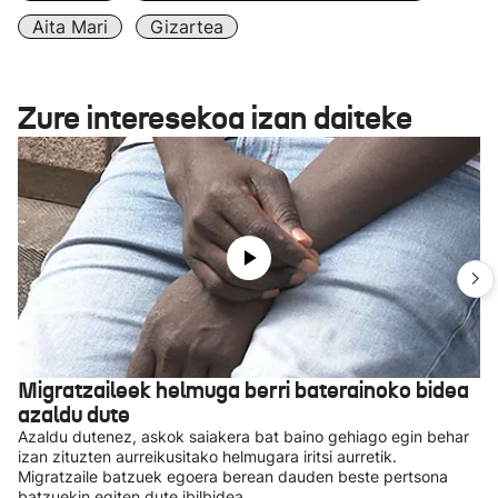
Aita Mari
Gizartea
Zure interesekoa izan daiteke
Migratzaileek helmuga berri baterainoko bidea
azaldu dute
Azaldu dutenez, askok saiakera bat baino gehiago egin behar
izan zituzten aurreikusitako helmugara iritsi aurretik.
Migratzaile batzuek egoera berean dauden beste pertsona
batzuekin egiten dute ibilbidea.