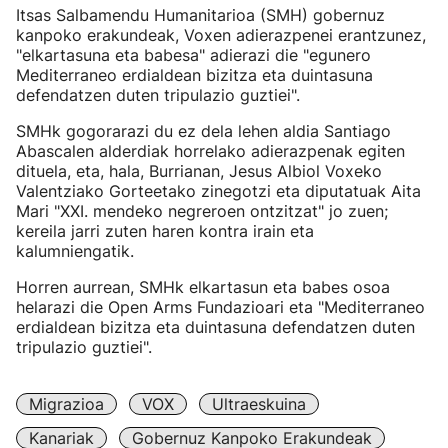
Itsas Salbamendu Humanitarioa (SMH) gobernuz
kanpoko erakundeak, Voxen adierazpenei erantzunez,
"elkartasuna eta babesa" adierazi die "egunero
Mediterraneo erdialdean bizitza eta duintasuna
defendatzen duten tripulazio guztiei".
SMHk gogorarazi du ez dela lehen aldia Santiago
Abascalen alderdiak horrelako adierazpenak egiten
dituela, eta, hala, Burrianan, Jesus Albiol Voxeko
Valentziako Gorteetako zinegotzi eta diputatuak Aita
Mari "XXI. mendeko negreroen ontzitzat" jo zuen;
kereila jarri zuten haren kontra irain eta
kalumniengatik.
Horren aurrean, SMHk elkartasun eta babes osoa
helarazi die Open Arms Fundazioari eta "Mediterraneo
erdialdean bizitza eta duintasuna defendatzen duten
tripulazio guztiei".
Migrazioa
VOX
Ultraeskuina
Kanariak
Gobernuz Kanpoko Erakundeak