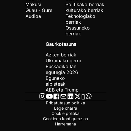
Makusi
Politikako berriak
Guau - Gure
Kulturako berriak
Audioa
Teknologiako
berriak
Osasuneko
berriak
Gaurkotasuna
Azken berriak
Ukrainako gerra
Euskadiko lan
egutegia 2026
Eguneko
albisteak
AEB eta Trump
Pribatutasun politika
Lege oharra
Cookie politika
Cookieen konfigurazioa
Harremana