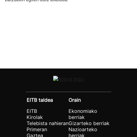
EITB taldea
Orain
EITB
Ekonomiako
Kirolak
berriak
Telebista nahieran
Gizarteko berriak
Primeran
Nazioarteko
Gaztea
berriak