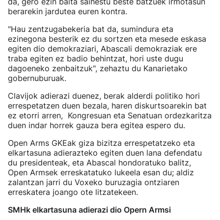
da, gero ezin baita saihestu beste batzuek irmotasun
berarekin jardutea euren kontra.
"Hau zentzugabekeria bat da, sumindura eta
ezinegona besterik ez du sortzen eta mesede eskasa
egiten dio demokraziari, Abascali demokraziak ere
traba egiten ez badio behintzat, hori uste dugu
dagoeneko zenbaitzuk", zehaztu du Kanarietako
gobernuburuak.
Clavijok adierazi duenez, berak alderdi politiko hori
errespetatzen duen bezala, haren diskurtsoarekin bat
ez etorri arren, Kongresuan eta Senatuan ordezkaritza
duen indar horrek gauza bera egitea espero du.
Open Arms GKEak giza bizitza errespetatzeko eta
elkartasuna adierazteko egiten duen lana defendatu
du presidenteak, eta Abascal hondoratuko balitz,
Open Armsek erreskatatuko lukeela esan du; aldiz
zalantzan jarri du Voxeko buruzagia ontziaren
erreskatera joango ote litzatekeen.
SMHk elkartasuna adierazi dio Opern Armsi