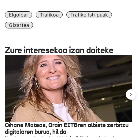
Elgoibar
Trafikoa
Trafiko Istripuak
Gizartea
Zure interesekoa izan daiteke
Oihane Mateos, Orain EITBren albiste zerbitzu
digitalaren burua, hil da