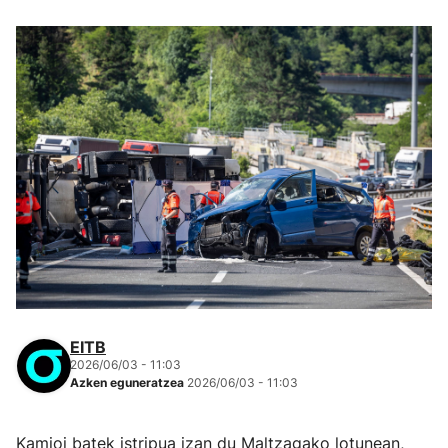
EITB
2026/06/03 - 11:03
Azken eguneratzea
2026/06/03 - 11:03
Kamioi batek istripua izan du Maltzagako lotunean,