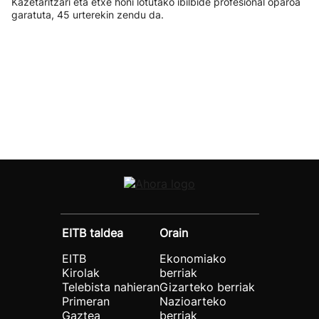
Kazetaritzari eta etxe honi lotutako ibilbide profesional oparoa
garatuta, 45 urterekin zendu da.
EITB taldea
Orain
EITB
Ekonomiako
Kirolak
berriak
Telebista nahieran
Gizarteko berriak
Primeran
Nazioarteko
Gaztea
berriak