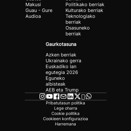
Makusi
Politikako berriak
Guau - Gure
Kulturako berriak
Audioa
Teknologiako
berriak
Osasuneko
berriak
Gaurkotasuna
Azken berriak
Ukrainako gerra
Euskadiko lan
egutegia 2026
Eguneko
albisteak
AEB eta Trump
Pribatutasun politika
Lege oharra
Cookie politika
Cookieen konfigurazioa
Harremana