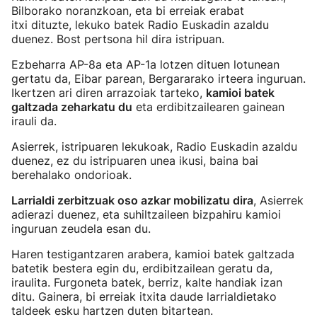
Bilborako noranzkoan, eta bi erreiak erabat
itxi dituzte, lekuko batek Radio Euskadin azaldu
duenez. Bost pertsona hil dira istripuan.
Ezbeharra AP-8a eta AP-1a lotzen dituen lotunean
gertatu da, Eibar parean, Bergararako irteera inguruan.
Ikertzen ari diren arrazoiak tarteko,
kamioi batek
galtzada zeharkatu du
eta erdibitzailearen gainean
irauli da.
Asierrek, istripuaren lekukoak, Radio Euskadin azaldu
duenez, ez du istripuaren unea ikusi, baina bai
berehalako ondorioak.
Larrialdi zerbitzuak oso azkar mobilizatu dira
, Asierrek
adierazi duenez, eta suhiltzaileen bizpahiru kamioi
inguruan zeudela esan du.
Haren testigantzaren arabera, kamioi batek galtzada
batetik bestera egin du, erdibitzailean geratu da,
iraulita. Furgoneta batek, berriz, kalte handiak izan
ditu. Gainera, bi erreiak itxita daude larrialdietako
taldeek esku hartzen duten bitartean.