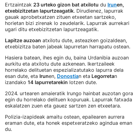
Ertzaintzak
23 urteko gizon bat atxilotu
du
Irun
en,
etxebizitzetan lapurtzeagatik
. Dirudienez, lapurrak
gauak aprobetxatzen zituen etxeetan sartzeko,
horietan bizi zirenak lo zeudelarik. Lapurrak aurrekari
ugari ditu etxebizitzetan lapurtzeagatik.
Lapitze auzoan
atxilotu dute, asteazken goizaldean,
etxebizitza baten jabeak lapurretan harrapatu ostean.
Hasiera batean, ihes egin du, baina Urdanibia auzoan
aurkitu eta atxilotu dute azkenean. Ikertzaileek
horrelako delituetan espezializatutako lapurra dela
esan dute, eta
Irun
en,
Donostia
n eta
Legorreta
n
izandako
14 lapurretarekin
lotzen dute.
2024. urtearen amaieratik Irungo hainbat auzotan gora
egin du horrelako delituen kopuruak. Lapurrak fatxada
eskalatzen zuen eta gauez sartzen zen etxeetara.
Polizia-izapideak amaitu ostean, epailearen aurrera
eraman dute, eta honek espetxeratzeko agindua eman
du.