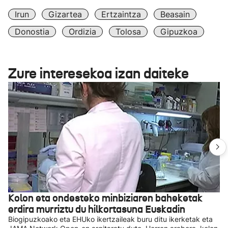
Irun
Gizartea
Ertzaintza
Beasain
Donostia
Ordizia
Tolosa
Gipuzkoa
Zure interesekoa izan daiteke
Kolon eta ondesteko minbiziaren baheketak
erdira murriztu du hilkortasuna Euskadin
Biogipuzkoako eta EHUko ikertzaileak buru ditu ikerketak eta