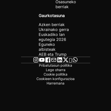
Osasuneko
berriak
Gaurkotasuna
Azken berriak
Ukrainako gerra
Euskadiko lan
egutegia 2026
Eguneko
albisteak
AEB eta Trump
Pribatutasun politika
Lege oharra
Cookie politika
Cookieen konfigurazioa
Harremana