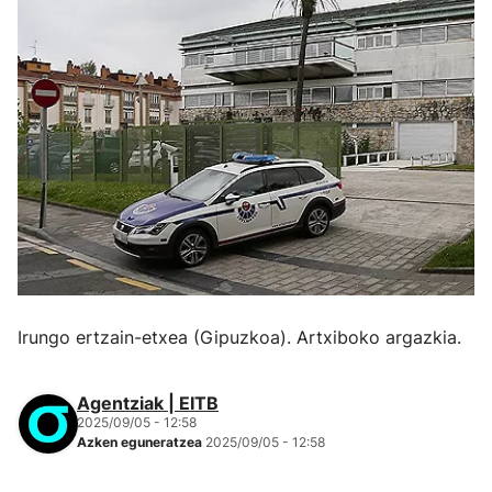
Irungo ertzain-etxea (Gipuzkoa). Artxiboko argazkia.
Agentziak | EITB
2025/09/05 - 12:58
Azken eguneratzea
2025/09/05 - 12:58