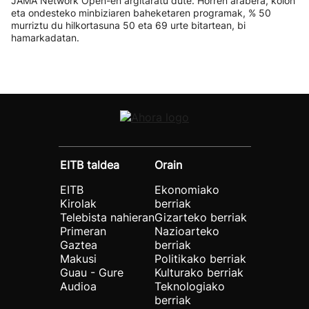
JAMA Network Open-en argitaratu dute. Horren arabera, kolon
eta ondesteko minbiziaren baheketaren programak, % 50
murriztu du hilkortasuna 50 eta 69 urte bitartean, bi
hamarkadatan.
EITB taldea
Orain
EITB
Ekonomiako
Kirolak
berriak
Telebista nahieran
Gizarteko berriak
Primeran
Nazioarteko
Gaztea
berriak
Makusi
Politikako berriak
Guau - Gure
Kulturako berriak
Audioa
Teknologiako
berriak