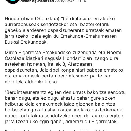
Azken eguneratzea
2025/09/07 - 11:15
Hondarribian (Gipuzkoa) "berdintasunaren aldeko
aurrerapausoak sendotzeko" eta "bazterketarik
gabeko alardearen ospakizunerantz urratsak ematen
jarraitzeko" deia egin du Emakunde-Emakumearen
Euskal Erakundeak.
Miren Elgarresta Emakundeko zuzendaria eta Noemi
Ostolaza idazkari nagusia Hondarribian izango dira
astelehen honetan, irailak 8, Alardearen
ospakizunetan, Jaizkibel konpainiari babesa emateko
eta emakumeek bertan berdintasunez parte har
dezatela aldarrikatzeko.
"Berdintasunerantz egiten den urrats bakoitza sendotu
behar dugu, eta ez dugu ahaztu behar gure azken
helburua dela emakumeek jaiaz gizonen baldintza
berberetan gozatu ahal izatea, inolako bazterkeriarik
gabe. Lortutakoa sendotzeko unea da, aurrera egiten
jarraitzeari uko egin gabe", adierazi du Elgarrestak.