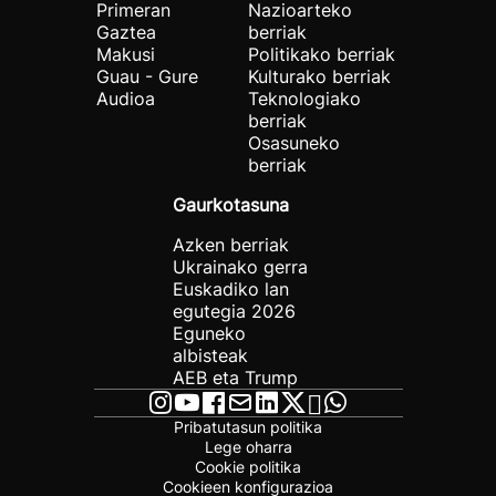
Primeran
Nazioarteko
Gaztea
berriak
Makusi
Politikako berriak
Guau - Gure
Kulturako berriak
Audioa
Teknologiako
berriak
Osasuneko
berriak
Gaurkotasuna
Azken berriak
Ukrainako gerra
Euskadiko lan
egutegia 2026
Eguneko
albisteak
AEB eta Trump
Pribatutasun politika
Lege oharra
Cookie politika
Cookieen konfigurazioa