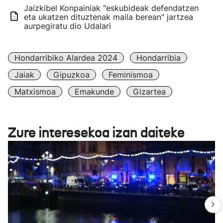
Jaizkibel Konpainiak "eskubideak defendatzen
eta ukatzen dituztenak maila berean" jartzea
aurpegiratu dio Udalari
Hondarribiko Alardea 2024
Hondarribia
Jaiak
Gipuzkoa
Feminismoa
Matxismoa
Emakunde
Gizartea
Zure interesekoa izan daiteke