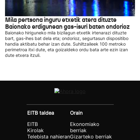
Mila pertsona inguru etxetik atera dituzte
Baionako erdigunean gas-isuri baten ondorioz
Baionako hiriguneko mila bizilagun etxetik irtenarazi dituzte
bart, gas-ihes bat dela eta; ondorioz, segurtasun dispositibo
handia aktibatu behar izan dute. Suhiltzaileek 100 metroko
perimetroa itxi dute, eta goizaldeko ordu bata arte ezin izan
dute etxera itzuli.
EITB taldea
Orain
EITB
Ekonomiako
Kirolak
berriak
Telebista nahieran
Gizarteko berriak