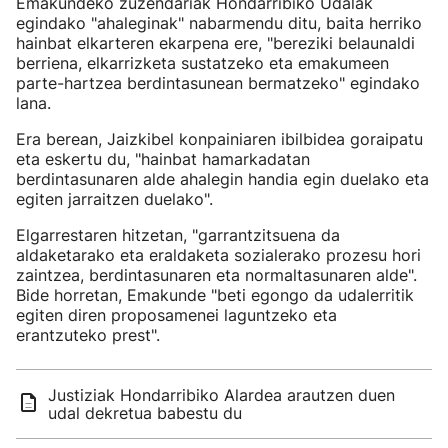
Emakundeko zuzendariak Hondarribiko Udalak
egindako "ahaleginak" nabarmendu ditu, baita herriko
hainbat elkarteren ekarpena ere, "bereziki belaunaldi
berriena, elkarrizketa sustatzeko eta emakumeen
parte-hartzea berdintasunean bermatzeko" egindako
lana.
Era berean, Jaizkibel konpainiaren ibilbidea goraipatu
eta eskertu du, "hainbat hamarkadatan
berdintasunaren alde ahalegin handia egin duelako eta
egiten jarraitzen duelako".
Elgarrestaren hitzetan, "garrantzitsuena da
aldaketarako eta eraldaketa sozialerako prozesu hori
zaintzea, berdintasunaren eta normaltasunaren alde".
Bide horretan, Emakunde "beti egongo da udalerritik
egiten diren proposamenei laguntzeko eta
erantzuteko prest".
Justiziak Hondarribiko Alardea arautzen duen
udal dekretua babestu du