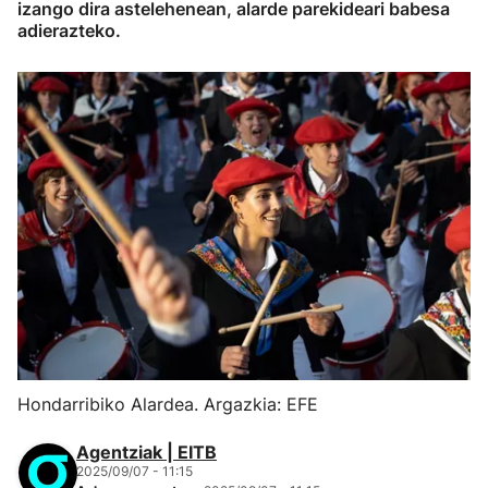
izango dira astelehenean, alarde parekideari babesa
adierazteko.
Hondarribiko Alardea. Argazkia: EFE
Agentziak | EITB
2025/09/07 - 11:15