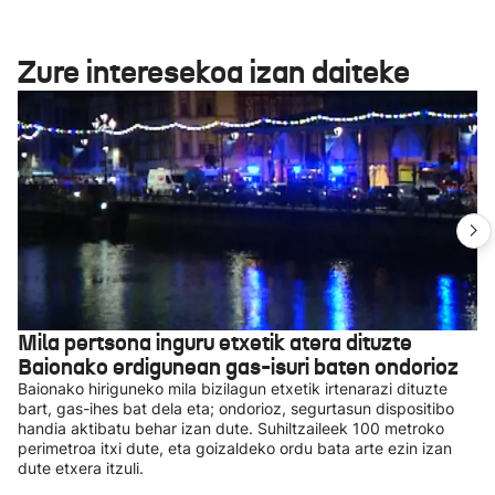
Zure interesekoa izan daiteke
Mila pertsona inguru etxetik atera dituzte
Baionako erdigunean gas-isuri baten ondorioz
Baionako hiriguneko mila bizilagun etxetik irtenarazi dituzte
bart, gas-ihes bat dela eta; ondorioz, segurtasun dispositibo
handia aktibatu behar izan dute. Suhiltzaileek 100 metroko
perimetroa itxi dute, eta goizaldeko ordu bata arte ezin izan
dute etxera itzuli.