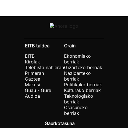
EITB taldea
Orain
EITB
Ekonomiako
Kirolak
berriak
Telebista nahieran
Gizarteko berriak
Primeran
Nazioarteko
Gaztea
berriak
Makusi
Politikako berriak
Guau - Gure
Kulturako berriak
Audioa
Teknologiako
berriak
Osasuneko
berriak
Gaurkotasuna