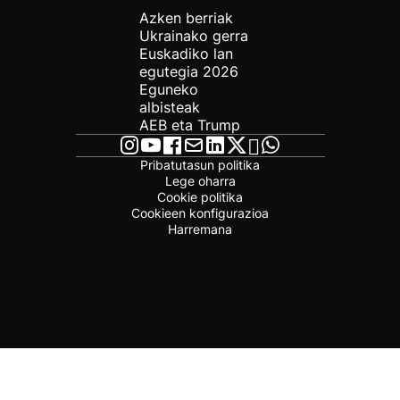
Azken berriak
Ukrainako gerra
Euskadiko lan
egutegia 2026
Eguneko
albisteak
AEB eta Trump
Pribatutasun politika
Lege oharra
Cookie politika
Cookieen konfigurazioa
Harremana