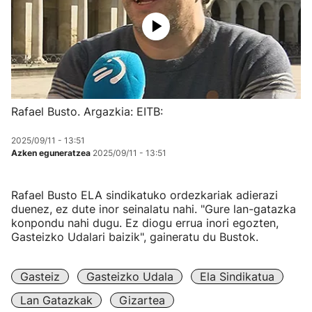
Rafael Busto. Argazkia: EITB:
2025/09/11 - 13:51
Azken eguneratzea
2025/09/11 - 13:51
Rafael Busto ELA sindikatuko ordezkariak adierazi
duenez, ez dute inor seinalatu nahi. "Gure lan-gatazka
konpondu nahi dugu. Ez diogu errua inori egozten,
Gasteizko Udalari baizik", gaineratu du Bustok.
Gasteiz
Gasteizko Udala
Ela Sindikatua
Lan Gatazkak
Gizartea