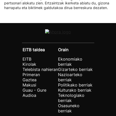
pertsonari alokatu zien. Ertzaintzak ikerketa abiatu du, gizona
harrapatu eta biktimek galdutakoa dirua berreskura dezaten.
EITB taldea
Orain
EITB
Ekonomiako
Kirolak
berriak
Telebista nahieran
Gizarteko berriak
Primeran
Nazioarteko
Gaztea
berriak
Makusi
Politikako berriak
Guau - Gure
Kulturako berriak
Audioa
Teknologiako
berriak
Osasuneko
berriak