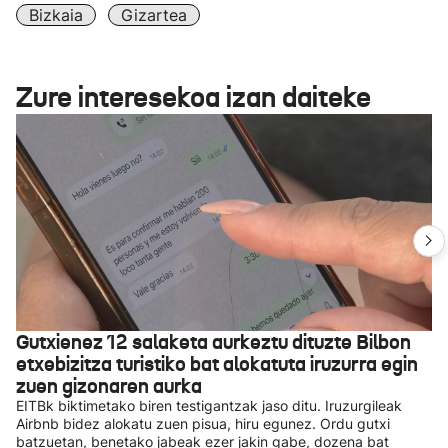
Bizkaia
Gizartea
Zure interesekoa izan daiteke
Gutxienez 12 salaketa aurkeztu dituzte Bilbon
etxebizitza turistiko bat alokatuta iruzurra egin
zuen gizonaren aurka
EITBk biktimetako biren testigantzak jaso ditu. Iruzurgileak
Airbnb bidez alokatu zuen pisua, hiru egunez. Ordu gutxi
batzuetan, benetako jabeak ezer jakin gabe, dozena bat