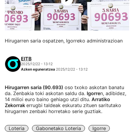
Hirugarren saria ospatzen, Igorreko administrazioan
EITB
2025/12/22 - 13:12
Azken eguneratzea
2025/12/22 - 13:12
Hirugarren saria (90.693)
oso txoko askotan banatu
da. Zenbakia toki askotan saldu da.
Igorre
n, adibidez,
14 milioi euro baino gehiago utzi ditu.
Arratiko
Zekorrak
errugbi taldeak eskuratu zituen saritutako
hirugarren zenbaki horretako serie guztiak.
Loteria
Gabonetako Loteria
Igorre