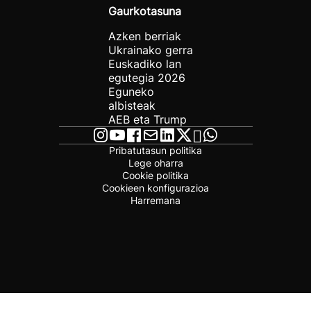
Gaurkotasuna
Azken berriak
Ukrainako gerra
Euskadiko lan
egutegia 2026
Eguneko
albisteak
AEB eta Trump
Pribatutasun politika
Lege oharra
Cookie politika
Cookieen konfigurazioa
Harremana