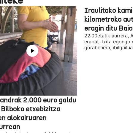
Iraulitako kami
kilometroko aut
eragin ditu Bai
22:00etatik aurrera, 
erabat itxita egongo 
gorabehera, ibilgailua
jandrak 2.000 euro galdu
 Bilboko etxebizitza
en alokairuaren
zurrean