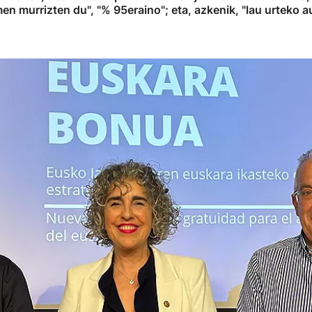
 murrizten du", "% 95eraino"; eta, azkenik, "lau urteko au