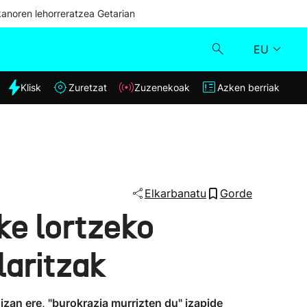
kanoren lehorreratzea Getarian
EU
dia
Klisk
Zuretzat
Zuzenekoak
Azken berriak
Klisk
Zuzenekoak
Zuretzat
Elkarbanatu
Gorde
ke lortzeko
Azken berriak
aritzak
izan ere, "burokrazia murrizten du" izapide