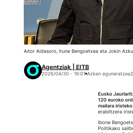
Aitor Aldasoro, Irune Bengoetxea eta Jokin Azkue
Agentziak | EITB
2026/04/30 - 16:01
Azken eguneratzea
2
Eusko Jaurlari
120 euroko ord
mailara iristeko
erabiltzera iris
Ibone Bengoetxe
Politikako sail