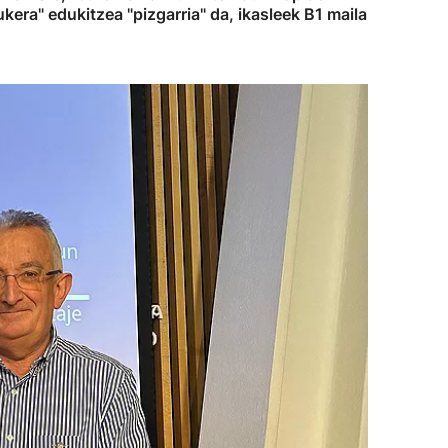
kera" edukitzea "pizgarria" da, ikasleek B1 maila