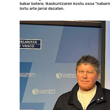
bakar batera; ikaskuntzaren kostu osoa "nabarmen
lortu arte jarrai dezaten.