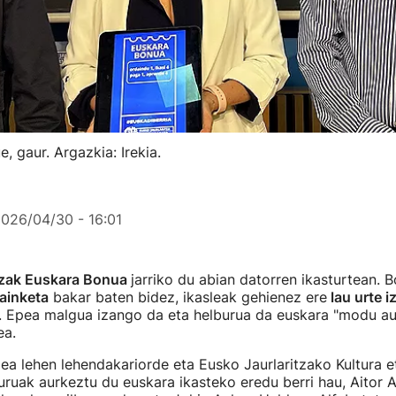
, gaur. Argazkia: Irekia.
026/04/30 - 16:01
tzak Euskara Bonua
jarriko du abian datorren ikasturtean. B
ainketa
bakar baten bidez, ikasleak gehienez ere
lau urte i
. Epea malgua izango da eta helburua da euskara "modu 
tea.
a lehen lehendakariorde eta Eusko Jaurlaritzako Kultura e
buruak aurkeztu du euskara ikasteko eredu berri hau, Aitor 