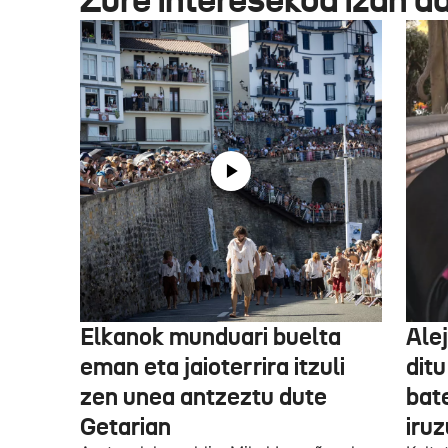
Elkanok munduari buelta
Ale
eman eta jaioterrira itzuli
ditu
zen unea antzeztu dute
bat
Getarian
iru