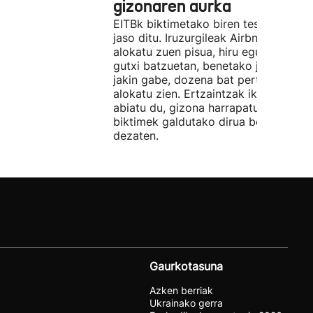
gizonaren aurka
EITBk biktimetako biren testigantzak
jaso ditu. Iruzurgileak Airbnb bidez
alokatu zuen pisua, hiru egunez. Ordu
gutxi batzuetan, benetako jabeak eze
jakin gabe, dozena bat pertsonari
alokatu zien. Ertzaintzak ikerketa
abiatu du, gizona harrapatu eta
biktimek galdutako dirua berreskura
dezaten.
Gaurkotasuna
Azken berriak
Ukrainako gerra