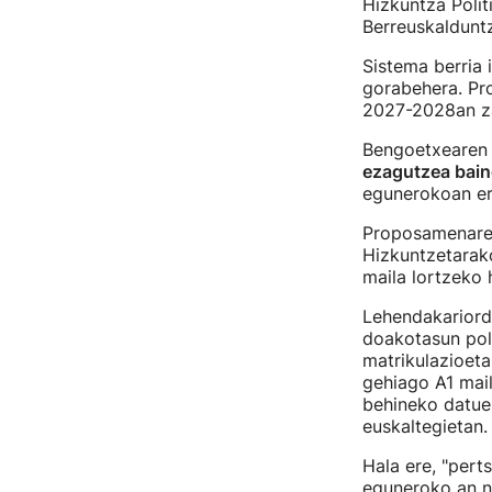
Hizkuntza Polit
Berreuskaldunt
Sistema berria 
gorabehera. Pro
2027-2028an z
Bengoetxearen 
ezagutzea bain
egunerokoan era
Proposamenaren 
Hizkuntzetarak
maila lortzeko
Lehendakariord
doakotasun poli
matrikulazioeta
gehiago A1 mai
behineko datuen
euskaltegietan.
Hala ere, "pert
eguneroko an no