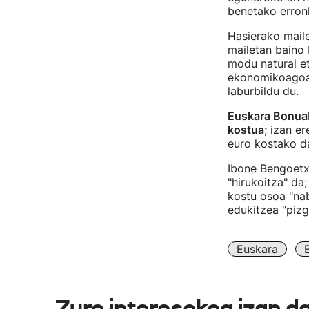
benetako erronk
Hasierako mail
mailetan baino 
modu natural e
ekonomikoagoa
laburbildu du.
Euskara Bonua
kostua
; izan e
euro kostako d
Ibone Bengoetxe
"hirukoitza" da
kostu osoa "nab
edukitzea "pizga
Euskara
Zure interesekoa izan d