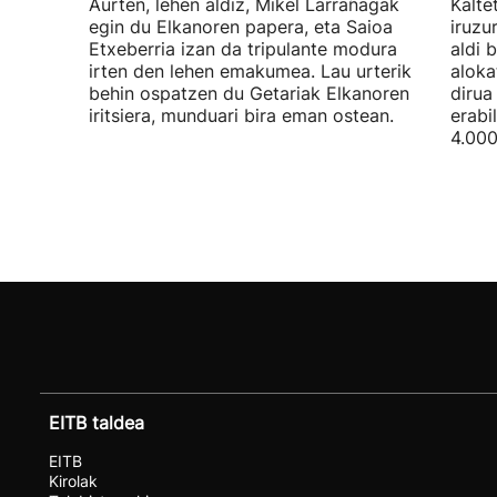
Aurten, lehen aldiz, Mikel Larrañagak
Kalte
egin du Elkanoren papera, eta Saioa
iruzu
Etxeberria izan da tripulante modura
aldi 
irten den lehen emakumea. Lau urterik
aloka
behin ospatzen du Getariak Elkanoren
dirua
iritsiera, munduari bira eman ostean.
erabi
4.000
EITB taldea
EITB
Kirolak