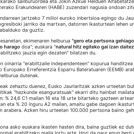
ikarako sailburuordea eta Jokin Azkue Helduen Alfabetatze
zerako Erakundearen (HABE) zuzendari nagusia ondoan zitu
indarrean jartzeko 7 milioi euroko inbertsioa egingo du Jaur
gresiboki jarriko da martxan, datorren ikasturtean lehen ur
abalduko da guztiz.
esanetan, ekimenaren helburua
"gero eta pertsona gehiag
o harago
doa"; euskara "
natural hitz egiteko gai izan daite
biltzeko jauzia egin dezaten" bilatzen du.
oinarria "erabiltzaile independenteen" kopurua handitzea 
o Europako Erreferentzia Esparru Bateratuaren (EEMB) ara
 helburua dutenak.
eak zehaztu duenez, Eusko Jaurlaritzak azken urteetan bu
tikak "hazkunde esanguratsuak" ekarri ditu hainbat mailat
n: % 24,6 C1 mailan 16 eta 18 urte bitarteko gazteen artea
lan eta % 20 inguru A2 mailan, amaitu gabe dagoen ikastur
 arabera. Azken hiru urteetan 100.000 pertsona baino gehia
sona asko euskara ikasten hasten dira, baina guztiek ez dute
rmal erabiltzeko maila lortu arte. Hori da gaur egun herri