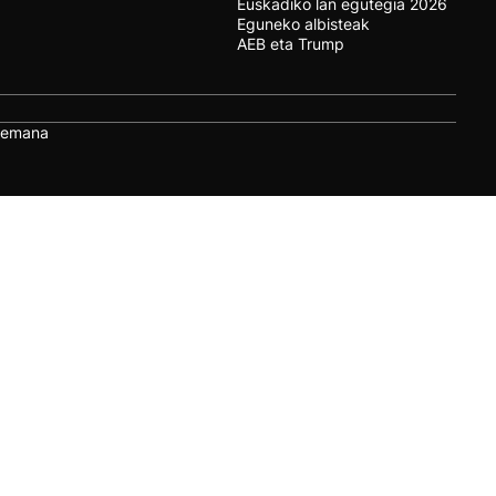
Euskadiko lan egutegia 2026
Eguneko albisteak
AEB eta Trump
remana