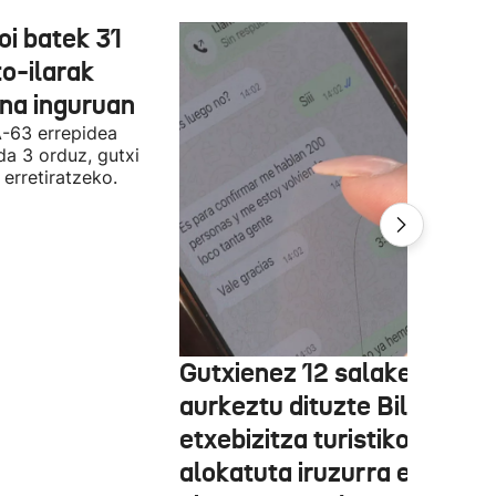
oi batek 31
o-ilarak
ona inguruan
A-63 errepidea
da 3 orduz, gutxi
 erretiratzeko.
Gutxienez 12 salaketa
aurkeztu dituzte Bilbon
etxebizitza turistiko bat
alokatuta iruzurra egin zue