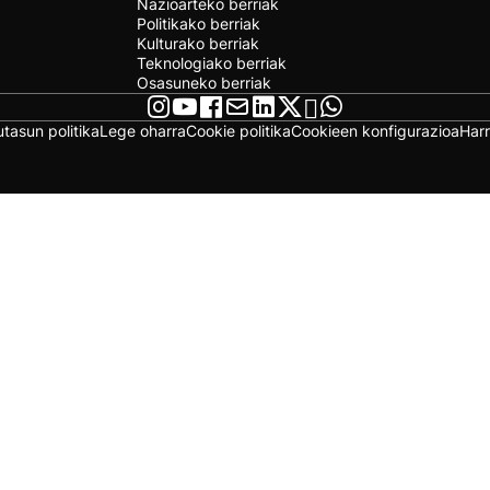
Nazioarteko berriak
Politikako berriak
Kulturako berriak
Teknologiako berriak
Osasuneko berriak
utasun politika
Lege oharra
Cookie politika
Cookieen konfigurazioa
Har