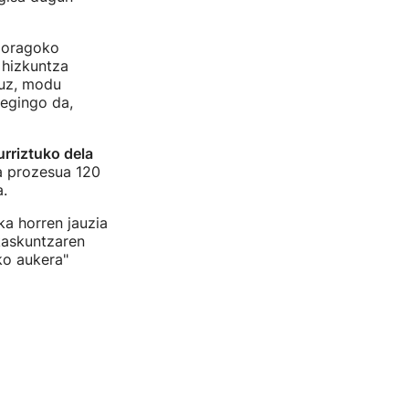
 goragoko
 hizkuntza
tuz, modu
egingo da,
rriztuko dela
ta prozesua 120
a.
a horren jauzia
ikaskuntzaren
ko aukera"