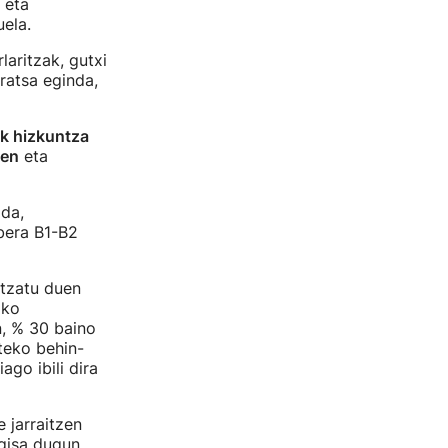
 eta
ela.
laritzak, gutxi
ratsa eginda,
ok hizkuntza
zen
eta
da,
bera B1-B2
ltzatu duen
ako
n, % 30 baino
teko behin-
go ibili dira
 jarraitzen
 gisa dugun