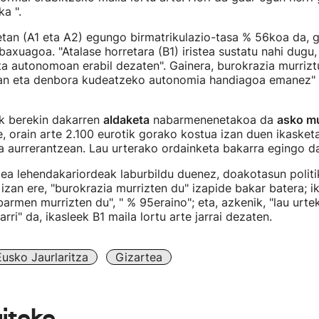
a ".
etan (A1 eta A2) egungo birmatrikulazio-tasa % 56koa da,
baxuagoa. "Atalase horretara (B1) iristea sustatu nahi dugu,
ta autonomoan erabil dezaten". Gainera, burokrazia murriz
n eta denbora kudeatzeko autonomia handiagoa emanez" 
k berekin dakarren
aldaketa
nabarmenenetakoa da
asko mu
re, orain arte 2.100 eurotik gorako kostua izan duen ikaske
a aurrerantzean. Lau urterako ordainketa bakarra egingo d
a lehendakariordeak laburbildu duenez, doakotasun politik
; izan ere, "burokrazia murrizten du" izapide bakar batera; 
armen murrizten du", " % 95eraino"; eta, azkenik, "lau urte
rri" da, ikasleek B1 maila lortu arte jarrai dezaten.
Eusko Jaurlaritza
Gizartea
aiteke