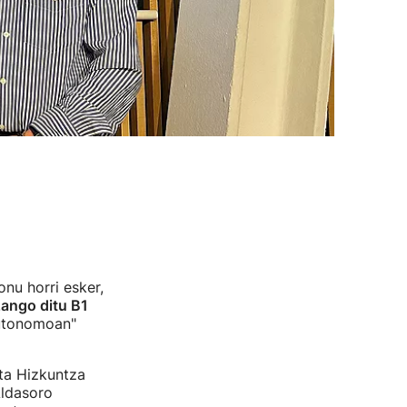
onu horri esker,
zango ditu B1
autonomoan"
ta Hizkuntza
Aldasoro