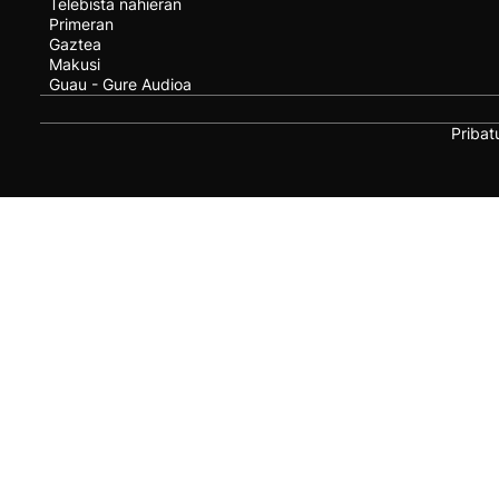
Telebista nahieran
Primeran
Gaztea
Makusi
Guau - Gure Audioa
Pribat