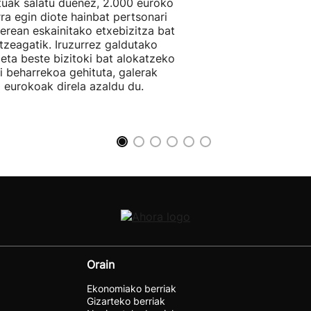
tuak salatu duenez, 2.000 euroko
rra egin diote hainbat pertsonari
berean eskainitako etxebizitza bat
tzeagatik. Iruzurrez galdutako
 eta beste bizitoki bat alokatzeko
li beharrekoa gehituta, galerak
 eurokoak direla azaldu du.
Orain
Ekonomiako berriak
Gizarteko berriak