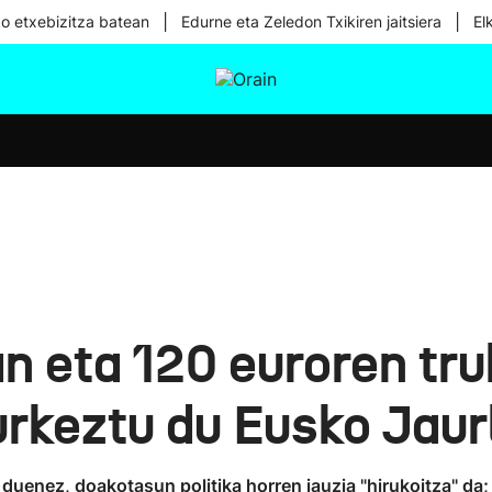
|
|
ko etxebizitza batean
Edurne eta Zeledon Txikiren jaitsiera
El
tura
Ikusmiran
Egural
Osasuna
Teknologia
an eta 120 euroren tru
rkeztu du Eusko Jaurl
uenez, doakotasun politika horren jauzia "hirukoitza" da; 