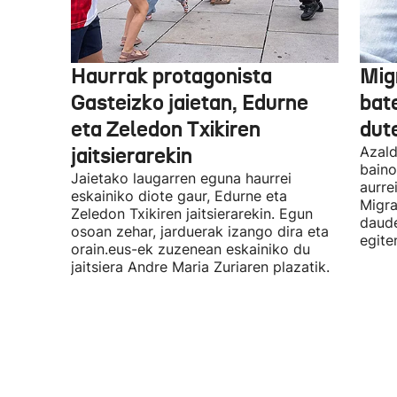
Haurrak protagonista
Mig
Gasteizko jaietan, Edurne
bat
eta Zeledon Txikiren
dut
jaitsierarekin
Azald
baino
Jaietako laugarren eguna haurrei
aurre
eskainiko diote gaur, Edurne eta
Migra
Zeledon Txikiren jaitsierarekin. Egun
daude
osoan zehar, jarduerak izango dira eta
egite
orain.eus-ek zuzenean eskainiko du
jaitsiera Andre Maria Zuriaren plazatik.