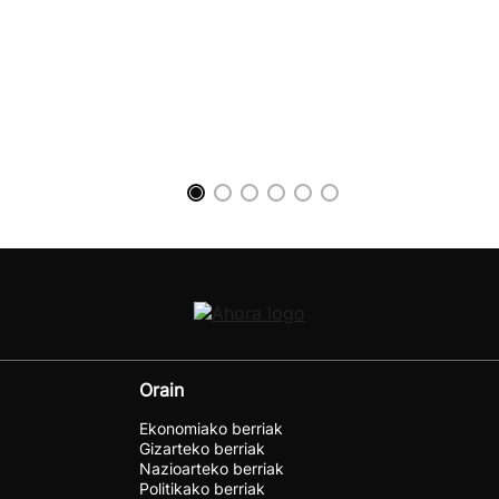
Orain
Ekonomiako berriak
Gizarteko berriak
Nazioarteko berriak
Politikako berriak