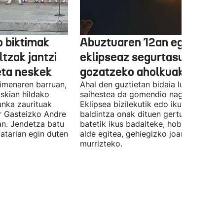
 biktimak
Abuztuaren 12an eguzki
ltzak jantzi
eklipseaz segurtasunez
eta neskek
gozatzeko aholkuak
imenaren barruan,
Ahal den guztietan bidaia luzeak
skian hildako
saihestea da gomendio nagusia.
unka zaurituak
Eklipsea bizilekutik edo ikuspen-
r Gasteizko Andre
baldintza onak dituen gertuko udalerr
an. Jendetza batu
batetik ikus badaiteke, hobe da horre
 atarian egin duten
alde egitea, gehiegizko joan-etorriak
murrizteko.