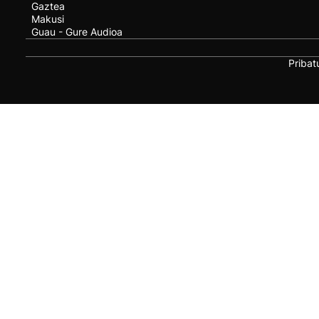
Gaztea
Makusi
Guau - Gure Audioa
Pribat