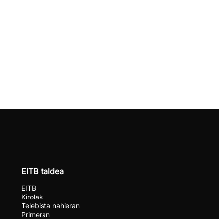
EITB taldea
EITB
Kirolak
Telebista nahieran
Primeran