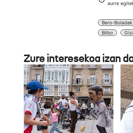
aurre egit
Bero-Boladak
Bilbo
Giz
Zure interesekoa izan d