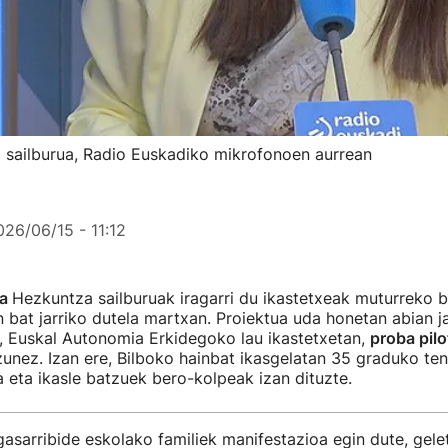
 sailburua, Radio Euskadiko mikrofonoen aurrean
026/06/15 - 11:12
sa
Hezkuntza sailburuak iragarri du ikastetxeak muturreko 
 bat jarriko dutela martxan. Proiektua uda honetan abian j
, Euskal Autonomia Erkidegoko lau ikastetxetan,
proba pilo
zunez. Izan ere, Bilboko hainbat ikasgelatan 35 graduko te
ra eta ikasle batzuek bero-kolpeak izan dituzte.
asarribide eskolako familiek manifestazioa egin dute, gele