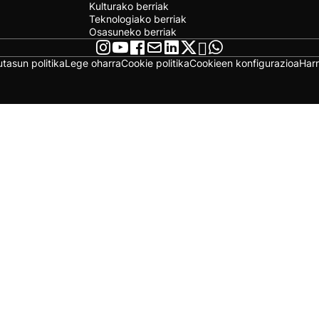
Kulturako berriak
Teknologiako berriak
Osasuneko berriak
utasun politika
Lege oharra
Cookie politika
Cookieen konfigurazioa
Har