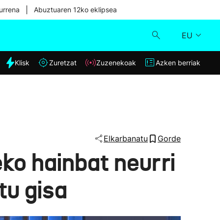
|
urrena
Abuztuaren 12ko eklipsea
EU
dia
Klisk
Zuretzat
Zuzenekoak
Azken berriak
Klisk
Zuzenekoak
Zuretzat
Elkarbanatu
Gorde
eko hainbat neurri
Azken berriak
tu gisa