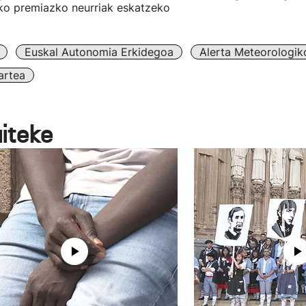
eko premiazko neurriak eskatzeko
Euskal Autonomia Erkidegoa
Alerta Meteorologik
artea
aiteke