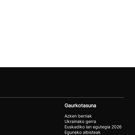
Gaurkotasuna
Azken berriak
Ukrainako gerra
Euskadiko lan egutegia 2026
Eguneko albisteak