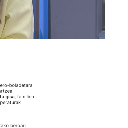
bero-boladetara
artzea
tu gisa
, familien
nperaturak
tako beroari