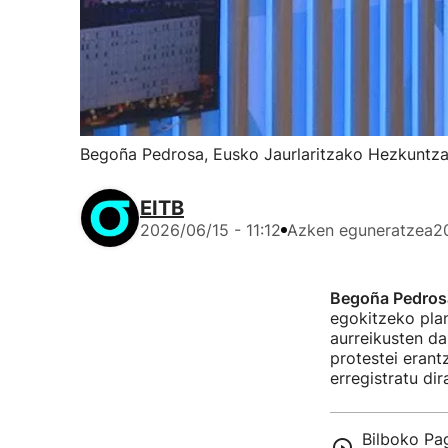
Begoña Pedrosa, Eusko Jaurlaritzako Hezkuntza
EITB
2026/06/15 - 11:12
Azken eguneratzea
2
Begoña Pedro
egokitzeko plan
aurreikusten da
protestei erant
erregistratu di
Bilboko Pag