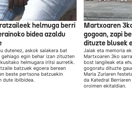
ratzaileek helmuga berri
Martxoaren 3ko
erainoko bidea azaldu
gogoan, zapi be
e
dituzte blusek 
u dutenez, askok saiakera bat
Jaiak eta memoria ek
 gehiago egin behar izan zituzten
Martxoaren 3ko sarra
ikusitako helmugara iritsi aurretik.
bost langileak eta eh
tzaile batzuek egoera berean
gogoratu dituzte gau
n beste pertsona batzuekin
Maria Zuriaren festet
n dute ibilbidea.
da Katedral Berriaren
oroimen ekitaldian.