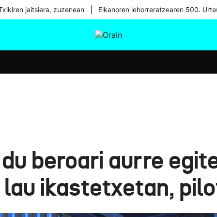
|
xikiren jaitsiera, zuzenean
Elkanoren lehorreratzearen 500. Urte
tura
Ikusmiran
Egural
Osasuna
Teknologia
 du beroari aurre egit
 lau ikastetxetan, pilo