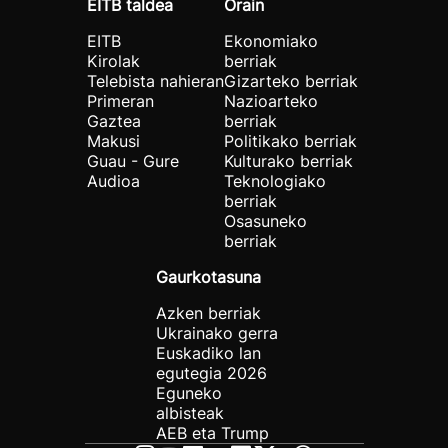
EITB taldea
Orain
EITB
Ekonomiako
Kirolak
berriak
Telebista nahieran
Gizarteko berriak
Primeran
Nazioarteko
Gaztea
berriak
Makusi
Politikako berriak
Guau - Gure
Kulturako berriak
Audioa
Teknologiako
berriak
Osasuneko
berriak
Gaurkotasuna
Azken berriak
Ukrainako gerra
Euskadiko lan
egutegia 2026
Eguneko
albisteak
AEB eta Trump