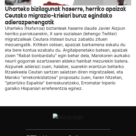
Uharteko bizilagunak haserre, herriko apaizak
Ceutako migrazio-krisiari buruz egindako
adierazpenengatik
Uharteko (Nafarroa) biztanleak haserre daude Javier Aizpun
herriko parrokoarekin, X sare sozialean (lehengo Twitter)
migratzaileak Ceutara iristeari buruz zabaldu zituen
mezuengatik. Kritiken ostean, apaizak barkamena eskatu du
eta bere kontua ezabatu du. Argitalpenetako batean, apaizak
zioen "Rabat bonbardatu" egin behar dela, Marokoren aurkako
neurri gogorrak ezartzearen aldeko hainbat mezurekin batera.
Aizpunek adierazi zuen, halaber, suarekin erantzun beharko
litzaiekeela Ceutan sartzen saiatzen diren migratzaileei, eta
Maroko "errekonkistatzea" proposatu zuen, haren hitzetan,
"jatorrizko Espainia" berreskuratzeko, Erromatar Inperio
garaiko Hispaniari erreferentzia eginez.