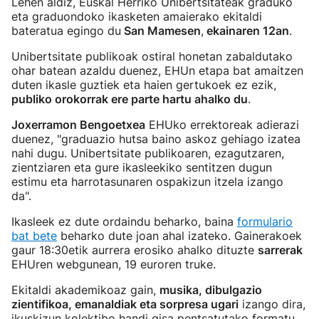
Lehen aldiz, Euskal Herriko Unibertsitateak graduko
eta graduondoko ikasketen amaierako ekitaldi
bateratua egingo du
San Mamesen
,
ekainaren 12an
.
Unibertsitate publikoak ostiral honetan zabaldutako
ohar batean azaldu duenez, EHUn etapa bat amaitzen
duten ikasle guztiek eta haien gertukoek ez ezik,
publiko orokorrak ere parte hartu ahalko du
.
Joxerramon Bengoetxea
EHUko errektoreak adierazi
duenez, "graduazio hutsa baino askoz gehiago izatea
nahi dugu. Unibertsitate publikoaren, ezagutzaren,
zientziaren eta gure ikasleekiko sentitzen dugun
estimu eta harrotasunaren ospakizun itzela izango
da".
Ikasleek ez dute ordaindu beharko, baina
formulario
bat bete
beharko dute joan ahal izateko. Gainerakoek
gaur 18:30etik aurrera erosiko ahalko dituzte
sarrerak
EHUren webgunean, 19 euroren truke.
Ekitaldi akademikoaz gain,
musika, dibulgazio
zientifikoa, emanaldiak eta sorpresa ugari
izango dira,
ikuskizun kolektibo handi gisa pentsatutako formatu