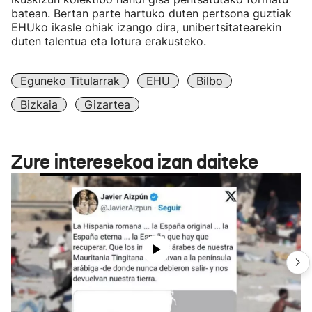
batean. Bertan parte hartuko duten pertsona guztiak
EHUko ikasle ohiak izango dira, unibertsitatearekin
duten talentua eta lotura erakusteko.
Eguneko Titularrak
EHU
Bilbo
Bizkaia
Gizartea
Zure interesekoa izan daiteke