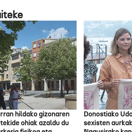
aiteke
arran hildako gizonaren
Donostiako Uda
otekide ohiak azaldu du
sexisten aurka
rkeria fisikoa eta
Nagusirako kan