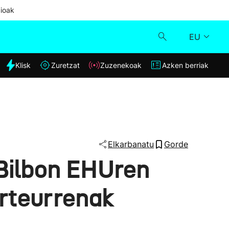
ioak
EU
dia
Klisk
Zuretzat
Zuzenekoak
Azken berriak
Klisk
Zuzenekoak
Zuretzat
Elkarbanatu
Gorde
 Bilbon EHUren
Azken berriak
urteurrenak