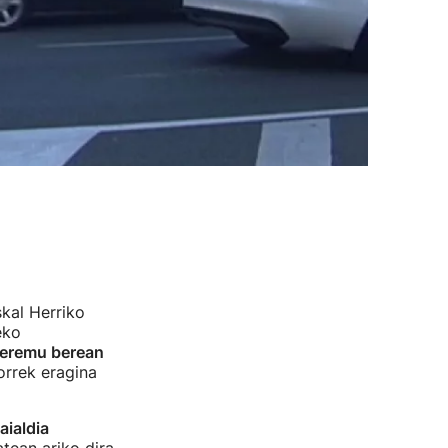
skal Herriko
eko
o eremu berean
rrek eragina
aialdia