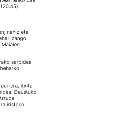
atean ariko dira
 (20.45).
n, nahiz eta
ahal izango
a Maialen
rako sarbidea
 beharko
aurrera, itxita
bidea, Deustuko
Arrupe
a iristeko