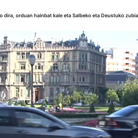
 dira, orduan hainbat kale eta Salbeko eta Deustuko zubiak 