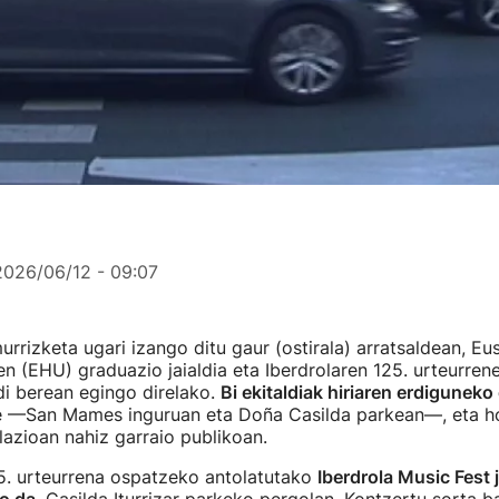
2026/06/12 - 09:07
urrizketa ugari izango ditu gaur (ostirala) arratsaldean, Eu
en (EHU) graduazio jaialdia eta Iberdrolaren 125. urteurren
i berean egingo direlako.
Bi ekitaldiak hiriaren erdigunek
te —San Mames inguruan eta Doña Casilda parkean—, eta ho
lazioan nahiz garraio publikoan.
25. urteurrena ospatzeko antolatutako
Iberdrola Music Fest j