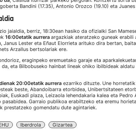
o da
, Casilda Iturrizar parkeko pergolan. Kontzertu sorta b
igoberta Bandini (17.35), Antonio Orozco (19.10) eta Juanes
aldia
o jaialdia, berriz, 18:30ean hasiko da ofizialki San Mamese
eek
16:00etatik aurrera
argazkiak ateratzeko guneak erabili 
, Janus Lester eta Eñaut Elorrieta arituko dira bertan, bait
ets Arzallus bertsolariak ere.
 ondorioz, eraginpeko eremuetako garaje eta aparkalekueta
da, eta Bilbobuseko hainbat lineak ohiko ibilbideak aldatu
dienak 20:00etatik aurrera
ezarriko dituzte. Une horretatik 
steak beste, Abandoibarra etorbidea, Unibertsitateen etor
iak, Euskadi plaza, Leizaola lehendakaria kalea eta Pedro 
pasabidea. Garraio publikoa erabiltzeko eta eremu horietar
tik prestatzeko gomendatu dute agintariek.
EHU
Iberdrola
Gizartea