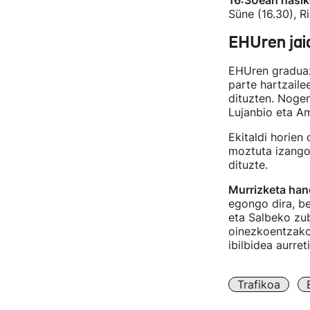
16:30ean hasik
Süne (16.30), R
EHUren jai
EHUren graduazi
parte hartzail
dituzten. Nogen
Lujanbio eta Am
Ekitaldi horien
moztuta izango 
dituzte.
Murrizketa han
egongo dira, be
eta Salbeko zub
oinezkoentzako 
ibilbidea aurre
Trafikoa