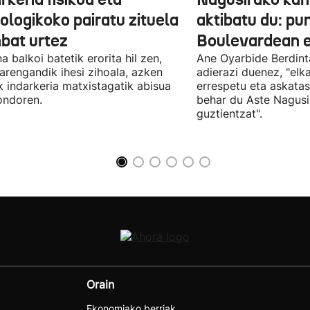
ologikoko pairatu zituela
aktibatu du: p
nbat urtez
Boulevardean 
a balkoi batetik erorita hil zen,
Ane Oyarbide Berdint
iarengandik ihesi zihoala, azken
adierazi duenez, "elka
k indarkeria matxistagatik abisua
errespetu eta askata
ondoren.
behar du Aste Nagusi
guztientzat".
Orain
Ekonomiako berriak