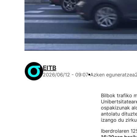
EITB
2026/06/12 - 09:07
Azken eguneratzea
Bilbok trafiko m
Unibertsitatear
ospakizunak ald
antolatu dituz
izango du zirku
Iberdrolaren 1