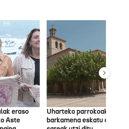
lak eraso
Uharteko parrokoak
ko Aste
barkamena eskatu eta
paina
sareak utzi ditu