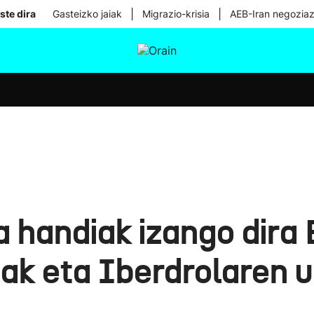
|
|
ste dira
Gasteizko jaiak
Migrazio-krisia
AEB-Iran negoziaz
tura
Ikusmiran
Egural
Osasuna
Teknologia
a handiak izango dira
iak eta Iberdrolaren 