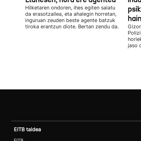
Hilketaren ondoren, ihes egiten saiatu
psik
da erasotzailea, eta ahalegin horretan,
hai
inguruan zeuden beste agente batzuk
tiroka erantzun diote. Bertan zendu da.
Gizon
Poliz
horie
jaso 
EITB taldea
EITB