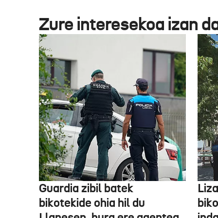
Zure interesekoa izan d
Guardia zibil batek
Liz
bikotekide ohia hil du
bik
Llanesen, hura ere agentea
inda