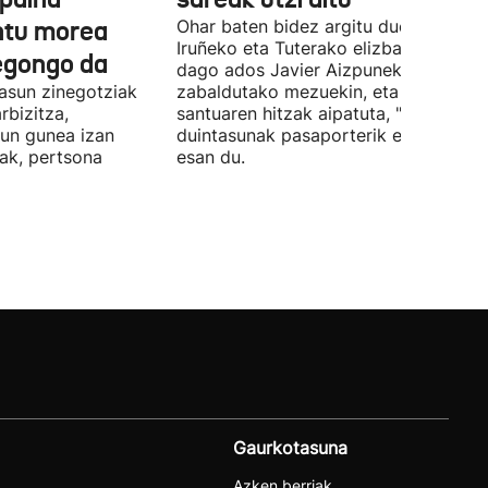
untu morea
Ohar baten bidez argitu duenez,
Iruñeko eta Tuterako elizbarrutia ez
egongo da
dago ados Javier Aizpunek
asun zinegotziak
zabaldutako mezuekin, eta aita
rbizitza,
santuaren hitzak aipatuta, "giza
sun gunea izan
duintasunak pasaporterik ez" duela
ak, pertsona
esan du.
Gaurkotasuna
Azken berriak