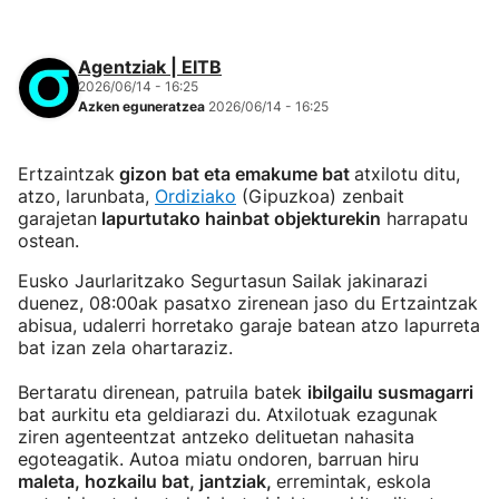
Agentziak | EITB
2026/06/14 - 16:25
Azken eguneratzea
2026/06/14 - 16:25
Ertzaintzak
gizon bat eta emakume bat
atxilotu ditu,
atzo, larunbata,
Ordiziako
(Gipuzkoa) zenbait
garajetan
lapurtutako hainbat objekturekin
harrapatu
ostean.
Eusko Jaurlaritzako Segurtasun Sailak jakinarazi
duenez, 08:00ak pasatxo zirenean jaso du Ertzaintzak
abisua, udalerri horretako garaje batean atzo lapurreta
bat izan zela ohartaraziz.
Bertaratu direnean, patruila batek
ibilgailu susmagarri
bat aurkitu eta geldiarazi du. Atxilotuak ezagunak
ziren agenteentzat antzeko delituetan nahasita
egoteagatik. Autoa miatu ondoren, barruan hiru
maleta, hozkailu bat, jantziak,
erremintak, eskola