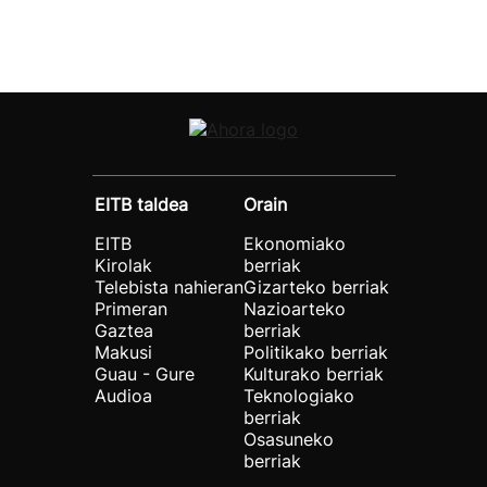
EITB taldea
Orain
EITB
Ekonomiako
Kirolak
berriak
Telebista nahieran
Gizarteko berriak
Primeran
Nazioarteko
Gaztea
berriak
Makusi
Politikako berriak
Guau - Gure
Kulturako berriak
Audioa
Teknologiako
berriak
Osasuneko
berriak