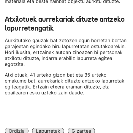
materiala eta beste hainbat objektu aurkitu dituzte.
Atxilotuek aurrekariak dituzte antzeko
lapurretengatik
Aurkitutako gauzak bat zetozen egun horretan bertan
garajeetan egindako hiru lapurretatan ostutakoarekin.
Hori ikusita, ertzainek autoan zihoazen bi pertsonak
atxilotu dituzte, indarra erabiliz lapurreta egitea
egotzita.
Atxilotuak, 41 urteko gizon bat eta 35 urteko
emakume bat, aurrekariak dituzte antzeko lapurretak
egiteagatik. Ertzain etxera eraman dituzte, eta
epailearen esku uzteko zain daude.
Ordizia
Lapurretak
Gizartea