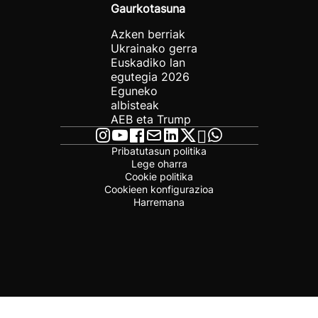
Gaurkotasuna
Azken berriak
Ukrainako gerra
Euskadiko lan
egutegia 2026
Eguneko
albisteak
AEB eta Trump
Pribatutasun politika
Lege oharra
Cookie politika
Cookieen konfigurazioa
Harremana