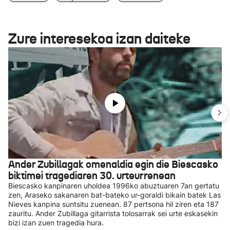
Zure interesekoa izan daiteke
Ander Zubillagak omenaldia egin die Biescasko
biktimei tragediaren 30. urteurrenean
Biescasko kanpinaren uholdea 1996ko abuztuaren 7an gertatu
zen, Araseko sakanaren bat-bateko ur-goraldi bikain batek Las
Nieves kanpina suntsitu zuenean. 87 pertsona hil ziren eta 187
zauritu. Ander Zubillaga gitarrista tolosarrak sei urte eskasekin
bizi izan zuen tragedia hura.