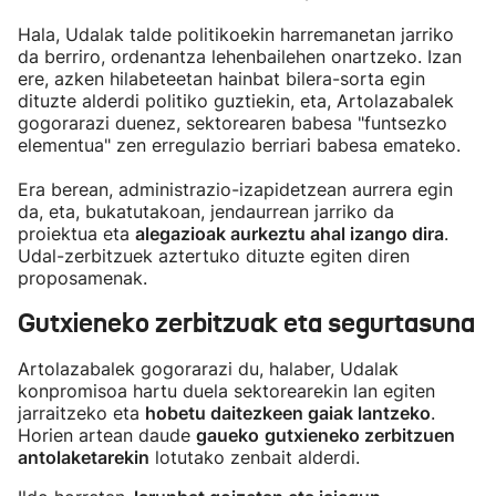
Hala, Udalak talde politikoekin harremanetan jarriko
da berriro, ordenantza lehenbailehen onartzeko. Izan
ere, azken hilabeteetan hainbat bilera-sorta egin
dituzte alderdi politiko guztiekin, eta, Artolazabalek
gogorarazi duenez, sektorearen babesa "funtsezko
elementua" zen erregulazio berriari babesa emateko.
Era berean, administrazio-izapidetzean aurrera egin
da, eta, bukatutakoan, jendaurrean jarriko da
proiektua eta
alegazioak aurkeztu ahal izango dira
.
Udal-zerbitzuek aztertuko dituzte egiten diren
proposamenak.
Gutxieneko zerbitzuak eta segurtasuna
Artolazabalek gogorarazi du, halaber, Udalak
konpromisoa hartu duela sektorearekin lan egiten
jarraitzeko eta
hobetu daitezkeen gaiak lantzeko
.
Horien artean daude
gaueko
gutxieneko zerbitzuen
antolaketarekin
lotutako zenbait alderdi.