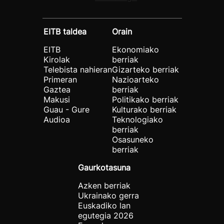
EITB taldea
Orain
EITB
Ekonomiako
Kirolak
berriak
Telebista nahieran
Gizarteko berriak
Primeran
Nazioarteko
Gaztea
berriak
Makusi
Politikako berriak
Guau - Gure
Kulturako berriak
Audioa
Teknologiako
berriak
Osasuneko
berriak
Gaurkotasuna
Azken berriak
Ukrainako gerra
Euskadiko lan
egutegia 2026