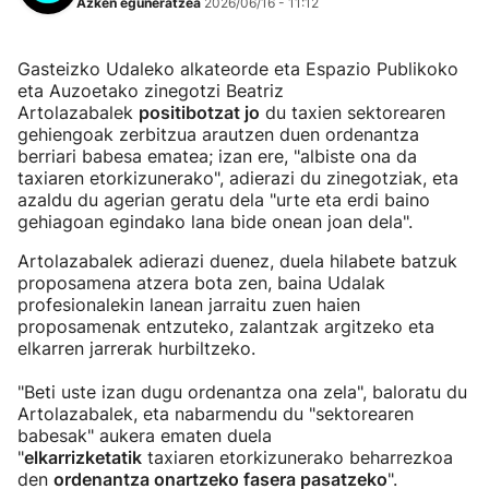
Azken eguneratzea
2026/06/16 - 11:12
Gasteizko Udaleko alkateorde eta Espazio Publikoko
eta Auzoetako zinegotzi Beatriz
Artolazabalek
positibotzat jo
du taxien sektorearen
gehiengoak zerbitzua arautzen duen ordenantza
berriari babesa ematea; izan ere, "albiste ona da
taxiaren etorkizunerako", adierazi du zinegotziak, eta
azaldu du agerian geratu dela "urte eta erdi baino
gehiagoan egindako lana bide onean joan dela".
Artolazabalek adierazi duenez, duela hilabete batzuk
proposamena atzera bota zen, baina Udalak
profesionalekin lanean jarraitu zuen haien
proposamenak entzuteko, zalantzak argitzeko eta
elkarren jarrerak hurbiltzeko.
"Beti uste izan dugu ordenantza ona zela", baloratu du
Artolazabalek, eta nabarmendu du "sektorearen
babesak" aukera ematen duela
"
elkarrizketatik
taxiaren etorkizunerako beharrezkoa
den
ordenantza onartzeko fasera pasatzeko
".