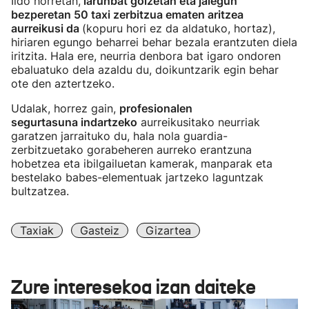
Ildo horretan,
larunbat goizetan eta jaiegun
bezperetan 50 taxi zerbitzua ematen aritzea
aurreikusi da
(kopuru hori ez da aldatuko, hortaz),
hiriaren egungo beharrei behar bezala erantzuten diela
iritzita. Hala ere, neurria denbora bat igaro ondoren
ebaluatuko dela azaldu du, doikuntzarik egin behar
ote den aztertzeko.
Udalak, horrez gain,
profesionalen
segurtasuna indartzeko
aurreikusitako neurriak
garatzen jarraituko du, hala nola guardia-
zerbitzuetako gorabeheren aurreko erantzuna
hobetzea eta ibilgailuetan kamerak, manparak eta
bestelako babes-elementuak jartzeko laguntzak
bultzatzea.
Taxiak
Gasteiz
Gizartea
Zure interesekoa izan daiteke