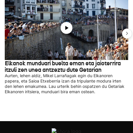
Elkanok munduari buelta eman eta jaioterrira
itzuli zen unea antzeztu dute Getarian
Aurten, lehen aldiz, Mikel Larrañagak egin du Elkanoren
papera, eta Saioa Etxeberria izan da tripulante modura irten
den lehen emakumea. Lau urterik behin ospatzen du Getariak
Elkanoren iritsiera, munduari bira eman ostean.