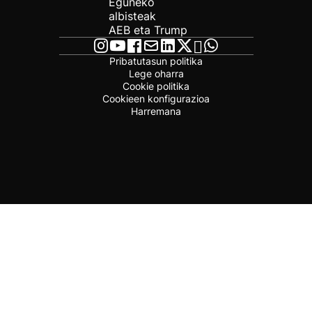
Eguneko
albisteak
AEB eta Trump
Pribatutasun politika
Lege oharra
Cookie politika
Cookieen konfigurazioa
Harremana