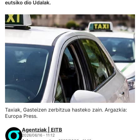
eutsiko dio Udalak.
Taxiak, Gasteizen zerbitzua hasteko zain. Argazkia:
Europa Press.
Agentziak | EITB
2026/06/16 - 11:12