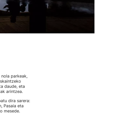
a nola parkeak,
eskaintzeko
ta daude, eta
ak arintzea.
atu dira sarera:
n, Pasaia eta
dio mesede.