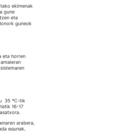
utako ekimenak
ta gune
tzen eta
 edonork guneok
 eta horren
n amaieran
 sistemaren
u 35 ºC-tik
tetik 16-17
asatxora.
enaren arabera,
ada egunak,