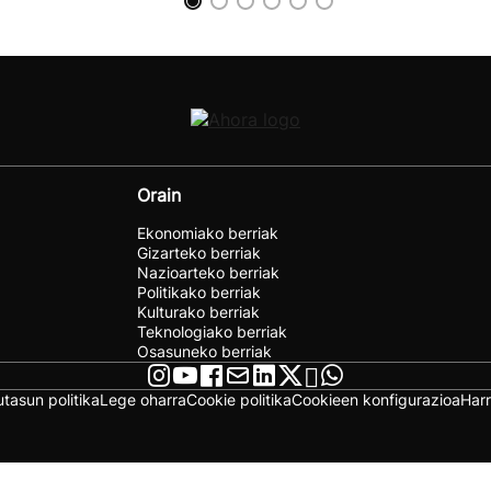
Orain
Ekonomiako berriak
Gizarteko berriak
Nazioarteko berriak
Politikako berriak
Kulturako berriak
Teknologiako berriak
Osasuneko berriak
utasun politika
Lege oharra
Cookie politika
Cookieen konfigurazioa
Har