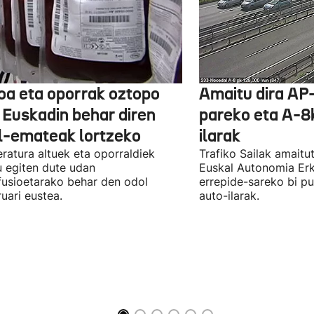
oa eta oporrak oztopo
Amaitu dira AP
a Euskadin behar diren
pareko eta A-8
l-emateak lortzeko
ilarak
ratura altuek eta oporraldiek
Trafiko Sailak amaitu
u egiten dute udan
Euskal Autonomia Er
fusioetarako behar den odol
errepide-sareko bi p
uari eustea.
auto-ilarak.