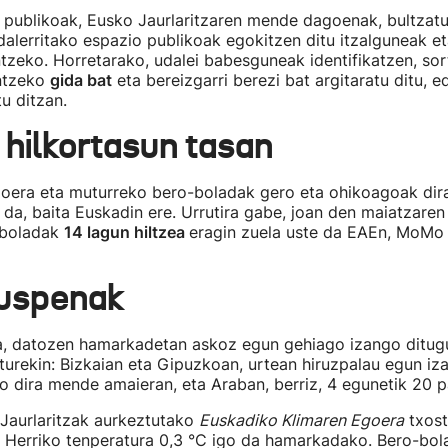
e publikoak, Eusko Jaurlaritzaren mende dagoenak, bultzat
dalerritako espazio publikoak egokitzen ditu itzalguneak e
tzeko. Horretarako, udalei babesguneak identifikatzen, sor
ntzeko
gida bat
eta bereizgarri berezi bat argitaratu ditu,
tu ditzan.
 hilkortasun tasan
goera eta muturreko bero-boladak gero eta ohikoagoak dira
 da, baita Euskadin ere. Urrutira gabe, joan den maiatzare
-boladak
14 lagun hiltzea
eragin zuela uste da EAEn, MoMo
kuspenak
a, datozen hamarkadetan askoz egun gehiago izango ditug
urekin: Bizkaian eta Gipuzkoan, urtean hiruzpalau egun iza
o dira mende amaieran, eta Araban, berriz, 4 egunetik 20 p
 Jaurlaritzak aurkeztutako
Euskadiko Klimaren Egoera
txost
l Herriko tenperatura 0,3 °C igo da hamarkadako. Bero-bol