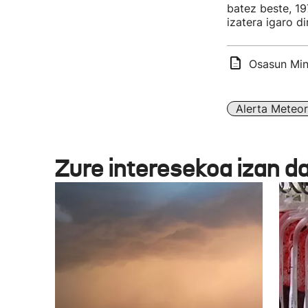
batez beste, 1
izatera igaro di
Osasun Mini
Alerta Meteo
Zure interesekoa izan d