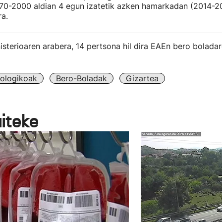
970-2000 aldian 4 egun izatetik azken hamarkadan (2014-20
ra.
sterioaren arabera, 14 pertsona hil dira EAEn bero boladar
rologikoak
Bero-Boladak
Gizartea
aiteke