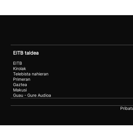
EITB taldea
EITB
Kirolak
Telebista nahieran
Primeran
Gaztea
Makusi
Guau - Gure Audioa
Pribat