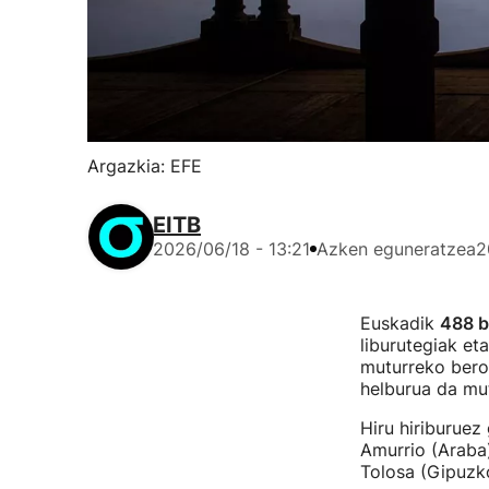
Argazkia: EFE
EITB
2026/06/18 - 13:21
Azken eguneratzea
2
Euskadik
488 
liburutegiak et
muturreko bero-
helburua da mut
Hiru hiriburuez
Amurrio (Araba)
Tolosa (Gipuzko