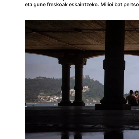
eta gune freskoak eskaintzeko. Milioi bat perts