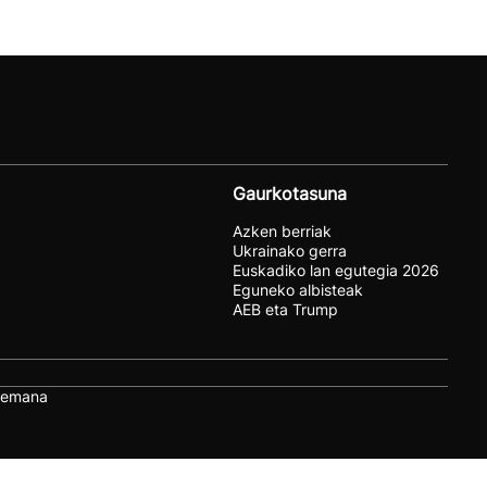
Gaurkotasuna
Azken berriak
Ukrainako gerra
Euskadiko lan egutegia 2026
Eguneko albisteak
AEB eta Trump
remana