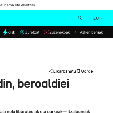
ia: beroa eta ekaitzak
EU
dia
Klisk
Zuretzat
Zuzenekoak
Azken berriak
Klisk
Zuzenekoak
Zuretzat
Elkarbanatu
Gorde
n, beroaldiei
Azken berriak
ala nola liburutegiak eta parkeak— itzalguneak