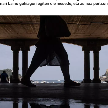
onari baino gehiagori egiten die mesede, eta asmoa pertso