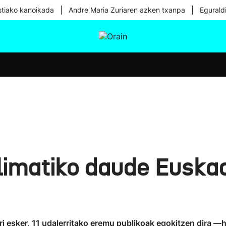
|
|
tiako kanoikada
Andre Maria Zuriaren azken txanpa
Egurald
tura
Ikusmiran
Egural
Osasuna
Teknologia
imatiko daude Euskadi
i esker, 11 udalerritako eremu publikoak egokitzen dira —h