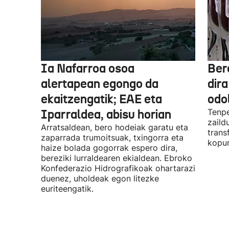
Ia Nafarroa osoa
Ber
alertapean egongo da
dir
ekaitzengatik; EAE eta
odo
Iparraldea, abisu horian
Tenpe
zaild
Arratsaldean, bero hodeiak garatu eta
trans
zaparrada trumoitsuak, txingorra eta
kopur
haize bolada gogorrak espero dira,
bereziki lurraldearen ekialdean. Ebroko
Konfederazio Hidrografikoak ohartarazi
duenez, uholdeak egon litezke
euriteengatik.