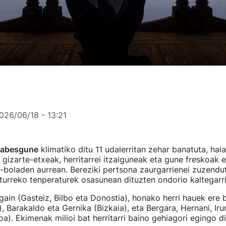
026/06/18 - 13:21
babesgune
klimatiko ditu 11 udalerritan zehar banatuta, hal
a gizarte-etxeak, herritarrei itzalguneak eta gune freskoak 
boladen aurrean. Bereziki pertsona zaurgarrienei zuzendu
urreko tenperaturek osasunean dituzten ondorio kaltegarri
 gain (Gasteiz, Bilbo eta Donostia), honako herri hauek ere b
, Barakaldo eta Gernika (Bizkaia), eta Bergara, Hernani, Iru
a). Ekimenak milioi bat herritarri baino gehiagori egingo 