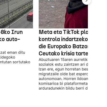
-8ko Irun
Meta eta TikTok plataform
ko auto-
kontrola indartzeko eskatu
die Europako Batzordeak,
tzat eman ditu
Ceutako krisia tarteko
kidegoko
Abuztuaren 15aren aurretik, sare
untutan sortutako
sozialok estu zaintzen ari da Brusela.
Izan ere, egun horretan beste
migratzaile olde bat espero da hiri
autonomoan. Horren ildoan, Europak
komisarioa bi plataformetako
arduradunekin bildu berri da.