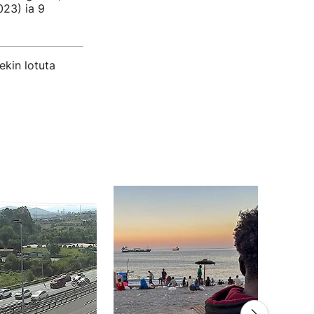
23) ia 9
ekin lotuta