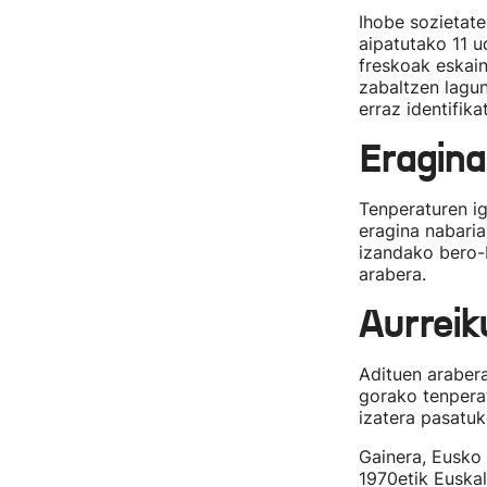
Ihobe sozietat
aipatutako 11 u
freskoak eskain
zabaltzen lagu
erraz identifika
Eragina
Tenperaturen i
eragina nabaria
izandako bero
arabera.
Aurrei
Adituen araber
gorako tenperat
izatera pasatuk
Gainera, Eusko
1970etik Euska