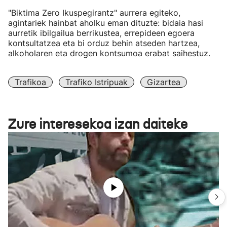
"Biktima Zero Ikuspegirantz" aurrera egiteko,
agintariek hainbat aholku eman dituzte: bidaia hasi
aurretik ibilgailua berrikustea, errepideen egoera
kontsultatzea eta bi orduz behin atseden hartzea,
alkoholaren eta drogen kontsumoa erabat saihestuz.
Trafikoa
Trafiko Istripuak
Gizartea
Zure interesekoa izan daiteke