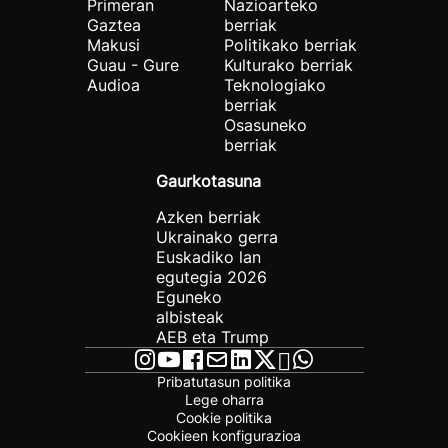
Primeran
Nazioarteko
Gaztea
berriak
Makusi
Politikako berriak
Guau - Gure
Kulturako berriak
Audioa
Teknologiako
berriak
Osasuneko
berriak
Gaurkotasuna
Azken berriak
Ukrainako gerra
Euskadiko lan
egutegia 2026
Eguneko
albisteak
AEB eta Trump
Pribatutasun politika
Lege oharra
Cookie politika
Cookieen konfigurazioa