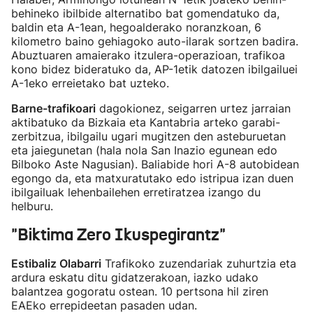
behineko ibilbide alternatibo bat gomendatuko da,
baldin eta A-1ean, hegoalderako noranzkoan, 6
kilometro baino gehiagoko auto-ilarak sortzen badira.
Abuztuaren amaierako itzulera-operazioan, trafikoa
kono bidez bideratuko da, AP-1etik datozen ibilgailuei
A-1eko erreietako bat uzteko.
Barne-trafikoari
dagokionez, seigarren urtez jarraian
aktibatuko da Bizkaia eta Kantabria arteko garabi-
zerbitzua, ibilgailu ugari mugitzen den asteburuetan
eta jaiegunetan (hala nola San Inazio egunean edo
Bilboko Aste Nagusian). Baliabide hori A-8 autobidean
egongo da, eta matxuratutako edo istripua izan duen
ibilgailuak lehenbailehen erretiratzea izango du
helburu.
"Biktima Zero Ikuspegirantz"
Estibaliz Olabarri
Trafikoko zuzendariak zuhurtzia eta
ardura eskatu ditu gidatzerakoan, iazko udako
balantzea gogoratu ostean. 10 pertsona hil ziren
EAEko errepideetan pasaden udan.