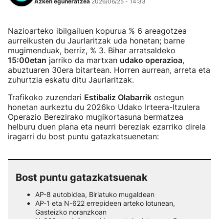
Azken eguneratzea
2026/06/25 - 14:33
Nazioarteko ibilgailuen kopurua % 6 areagotzea
aurreikusten du Jaurlaritzak uda honetan; barne
mugimenduak, berriz, % 3. Bihar arratsaldeko
15:00etan
jarriko da martxan
udako operazioa
,
abuztuaren 30era bitartean. Horren aurrean, arreta eta
zuhurtzia eskatu ditu Jaurlaritzak.
Trafikoko zuzendari
Estibaliz Olabarrik
ostegun
honetan aurkeztu du 2026ko Udako Irteera-Itzulera
Operazio Berezirako mugikortasuna bermatzea
helburu duen plana eta neurri bereziak ezarriko direla
iragarri du bost puntu gatazkatsuenetan:
Bost puntu gatazkatsuenak
AP-8 autobidea, Biriatuko mugaldean
AP-1 eta N-622 errepideen arteko lotunean,
Gasteizko noranzkoan