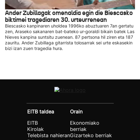
Ander Zubillagak omenaldia egin die Biescasko
biktimei tragediaren 30. urteurrenean
Biescasko kanpinaren uholdea 1996ko abuztuaren 7an gertatu
zen, Araseko sakanaren bat-bateko ur-goraldi bikain batek Las
Nieves kanpina suntsitu zuenean. 87 pertsona hil ziren eta 187
zauritu. Ander Zubillaga gitarrista tolosarrak sei urte eskasekin
bizi izan zuen tragedia hura.
EITB taldea
Orain
EITB
Ekonomiako
Kirolak
berriak
Telebista nahieran
Gizarteko berriak