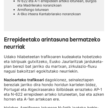
N-622 eta A-1 errepideen arteko lotunean, Burgos
eta Madrilerako noranzkoan
Armiñongo lotunean
A-8ko irteera Kantabriarako noranzkoan
Errepideetako arintasuna bermatzeko
neurriak
Udako hilabeteetan trafikoaren kudeaketa hobetzeko
eta istripuak gutxitzeko, Eusko Jaurlaritzak jarduketa-
plan berezi bat jarriko du martxan, zirkulazio-fluxu
nagusi bakoitzari egokitutako neurriekin.
Nazioarteko trafikoari
dagokionez, seinaleztapen
bereziak jarriko dira hondo horidun kartelen bidez,
Portugal eta Algeciraserako ibilbideak errazteko AP-1
eta N-622 errepideen arteko lotuneetan, bai eta azken
horren eta A-1en artekoan ere.
Halaber, Armiñongo lotunean N-1etik joateko behin-