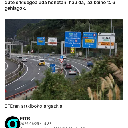
dute erkidegoa uda honetan, hau da, iaz baino % 6
gehiagok.
EFEren artxiboko argazkia
EITB
2026/06/25 - 14:33