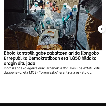
Ebola kontrolik gabe zabaltzen ari da Kongoko
Errepublika Demokratikoan eta 1.850 hildako
eragin ditu jada
Inoiz izandako agerraldirik larrienak 4.053 kasu baieztatu ditu
dagoeneko, eta MOEk "premiazko" erantzuna eskatu du.