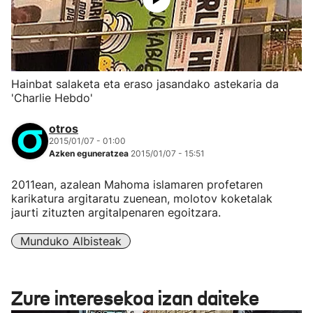
Hainbat salaketa eta eraso jasandako astekaria da
'Charlie Hebdo'
otros
2015/01/07 - 01:00
Azken eguneratzea
2015/01/07 - 15:51
2011ean, azalean Mahoma islamaren profetaren
karikatura argitaratu zuenean, molotov koketalak
jaurti zituzten argitalpenaren egoitzara.
Munduko Albisteak
Zure interesekoa izan daiteke