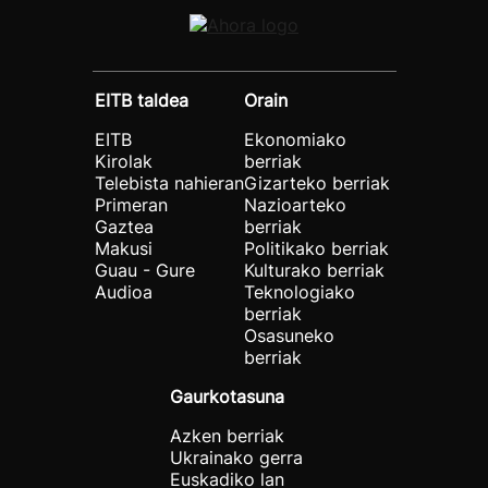
EITB taldea
Orain
EITB
Ekonomiako
Kirolak
berriak
Telebista nahieran
Gizarteko berriak
Primeran
Nazioarteko
Gaztea
berriak
Makusi
Politikako berriak
Guau - Gure
Kulturako berriak
Audioa
Teknologiako
berriak
Osasuneko
berriak
Gaurkotasuna
Azken berriak
Ukrainako gerra
Euskadiko lan