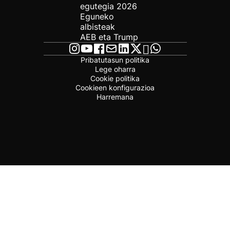
egutegia 2026
Eguneko
albisteak
AEB eta Trump
Pribatutasun politika
Lege oharra
Cookie politika
Cookieen konfigurazioa
Harremana