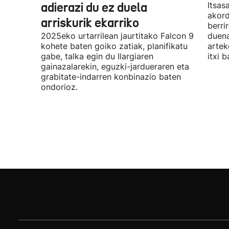
adierazi du ez duela
Itsas
akord
arriskurik ekarriko
berri
2025eko urtarrilean jaurtitako Falcon 9
duena
kohete baten goiko zatiak, planifikatu
artek
gabe, talka egin du Ilargiaren
itxi b
gainazalarekin, eguzki-jardueraren eta
grabitate-indarren konbinazio baten
ondorioz.