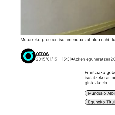
Muturreko presoen isolamendua zabaldu nahi du
otros
2015/01/15 - 15:31
Azken eguneratzea
20
Frantziako gob
isolatzeko asm
gintezkeela.
Munduko Albi
Eguneko Titul