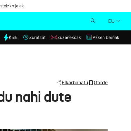
steizko jaiak
EU
dia
Klisk
Zuretzat
Zuzenekoak
Azken berriak
Klisk
Zuzenekoak
Zuretzat
Elkarbanatu
Gorde
u nahi dute
Azken berriak