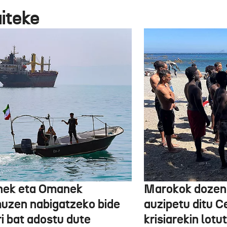
aiteke
nek eta Omanek
Marokok dozen
uzen nabigatzeko bide
auzipetu ditu 
ri bat adostu dute
krisiarekin lotu