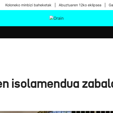
|
|
Koloneko minbizi baheketak
Abuztuaren 12ko eklipsea
Ga
tura
Ikusmiran
Egural
Osasuna
Teknologia
n isolamendua zabald