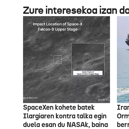
Zure interesekoa izan d
SpaceXen kohete batek
Ira
Ilargiaren kontra talka egin
Orm
duela esan du NASAk, baina
ber