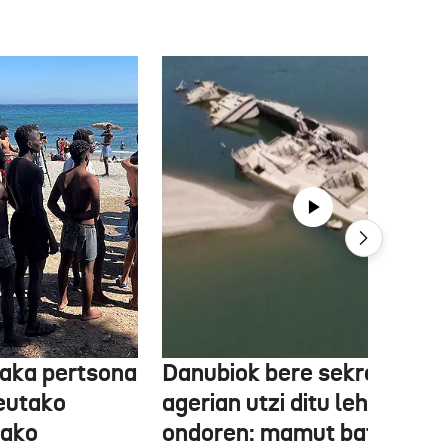
aka pertsona
Danubiok bere sekretuak
Ceutako
agerian utzi ditu lehortear
tako
ondoren: mamut baten