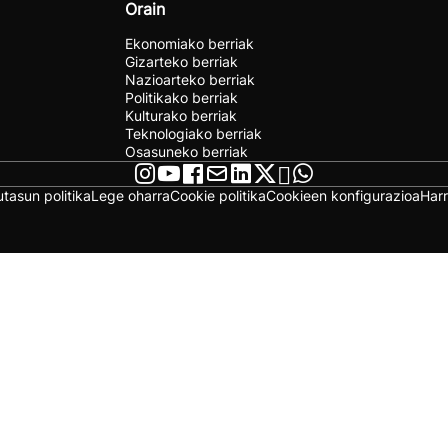
Orain
Ekonomiako berriak
Gizarteko berriak
Nazioarteko berriak
Politikako berriak
Kulturako berriak
Teknologiako berriak
Osasuneko berriak
utasun politika
Lege oharra
Cookie politika
Cookieen konfigurazioa
Har