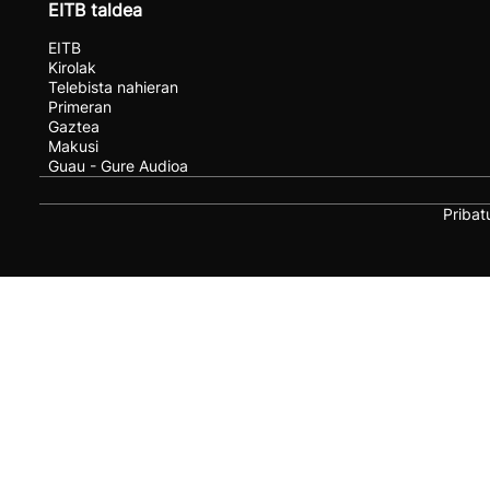
EITB taldea
EITB
Kirolak
Telebista nahieran
Primeran
Gaztea
Makusi
Guau - Gure Audioa
Pribat