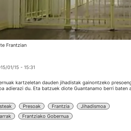
te Frantzian
15/01/15 - 15:31
ernuak kartzeletan dauden jihadistak gainontzeko presoen
oa adierazi du. Eta batzuek diote Guantanamo berri baten 
steak
Presoak
Frantzia
Jihadismoa
arrak
Frantziako Gobernua