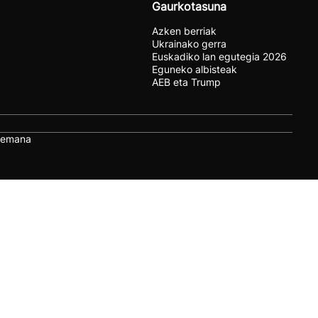
Gaurkotasuna
Azken berriak
Ukrainako gerra
Euskadiko lan egutegia 2026
Eguneko albisteak
AEB eta Trump
remana