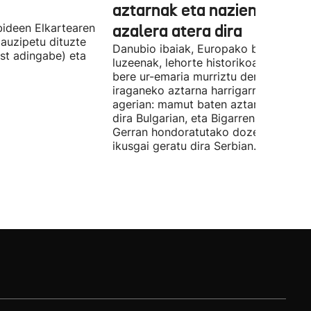
aztarnak eta nazien ontzia
ideen Elkartearen
azalera atera dira
auzipetu dituzte
Danubio ibaiak, Europako bigarren
st adingabe) eta
luzeenak, lehorte historikoa bizi du, e
bere ur-emaria murriztu denez,
iraganeko aztarna harrigarriak utzi di
agerian: mamut baten aztarnak azald
dira Bulgarian, eta Bigarren Mundu
Gerran hondoratutako dozenaka ontz
ikusgai geratu dira Serbian.