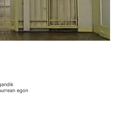
gandik
aurrean egon