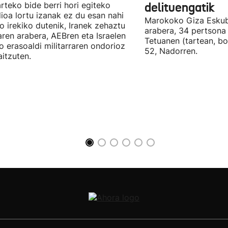
arteko bide berri hori egiteko
delituengatik
ioa lortu izanak ez du esan nahi
Marokoko Giza Eskub
ro irekiko dutenik, Iranek zehaztu
arabera, 34 pertsona 
ren arabera, AEBren eta Israelen
Tetuanen (tartean, bo
o erasoaldi militarraren ondorioz
52, Nadorren.
aitzuten.