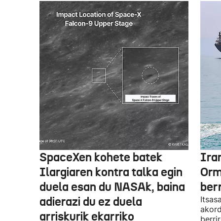
SpaceXen kohete batek
Ira
Ilargiaren kontra talka egin
Orm
duela esan du NASAk, baina
ber
adierazi du ez duela
Itsas
akord
arriskurik ekarriko
berri