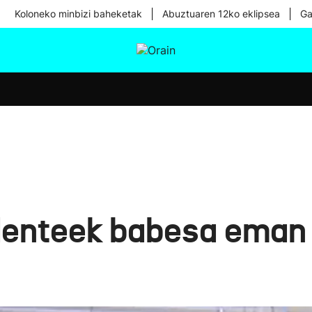
|
|
Koloneko minbizi baheketak
Abuztuaren 12ko eklipsea
Ga
tura
Ikusmiran
Egural
Osasuna
Teknologia
enteek babesa eman 