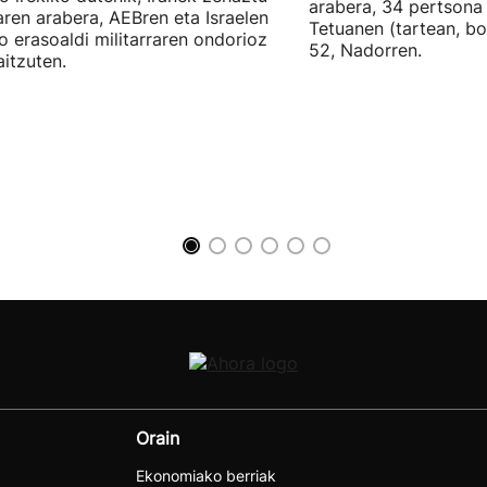
arabera, 34 pertsona 
ren arabera, AEBren eta Israelen
Tetuanen (tartean, bo
o erasoaldi militarraren ondorioz
52, Nadorren.
aitzuten.
Orain
Ekonomiako berriak