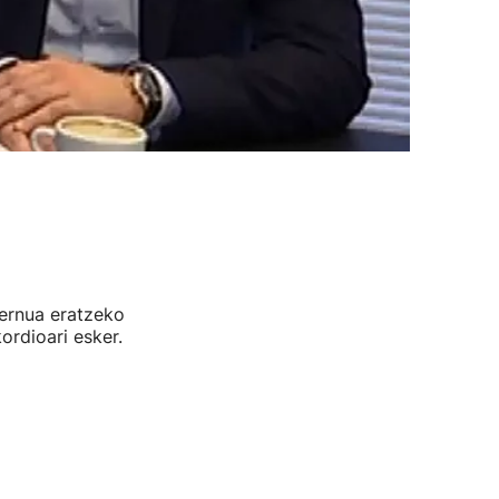
bernua eratzeko
ordioari esker.