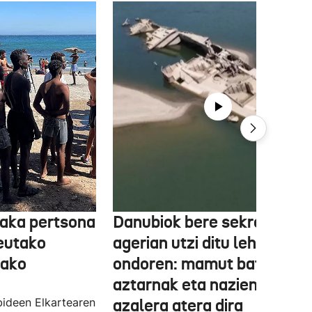
aka pertsona
Danubiok bere sekretuak
Ceutako
agerian utzi ditu lehortear
tako
ondoren: mamut baten
aztarnak eta nazien ontzia
ideen Elkartearen
azalera atera dira