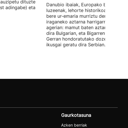
auzipetu dituzte
Danubio ibaiak, Europako bigarren
st adingabe) eta
luzeenak, lehorte historikoa bizi du, e
bere ur-emaria murriztu denez,
iraganeko aztarna harrigarriak utzi di
agerian: mamut baten aztarnak azald
dira Bulgarian, eta Bigarren Mundu
Gerran hondoratutako dozenaka ontz
ikusgai geratu dira Serbian.
Gaurkotasuna
Azken berriak