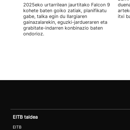
2025eko urtarrilean jaurtitako Falcon 9
duena
kohete baten goiko zatiak, planifikatu
artek
gabe, talka egin du Ilargiaren
itxi b
gainazalarekin, eguzki-jardueraren eta
grabitate-indarren konbinazio baten
ondorioz.
EITB taldea
EITB