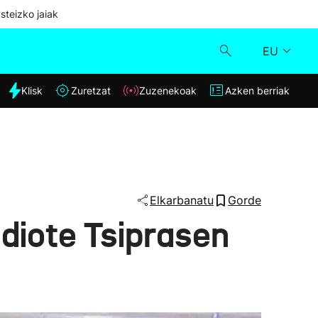
steizko jaiak
EU
dia
Klisk
Zuretzat
Zuzenekoak
Azken berriak
Klisk
Zuzenekoak
Zuretzat
Elkarbanatu
Gorde
diote Tsiprasen
Azken berriak