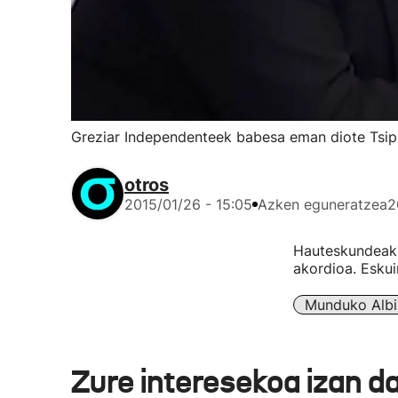
Greziar Independenteek babesa eman diote Tsip
otros
2015/01/26 - 15:05
Azken eguneratzea
2
Hauteskundeak a
akordioa. Eskui
Munduko Albi
Zure interesekoa izan d