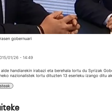
rasen gobernuari
015/01/26 - 14:49
lde handiarekin irabazi eta berehala lortu du Syrizak Go
neko nazionalistek lortu dituzten 13 eserleku izango ditu ak
steak
aiteke