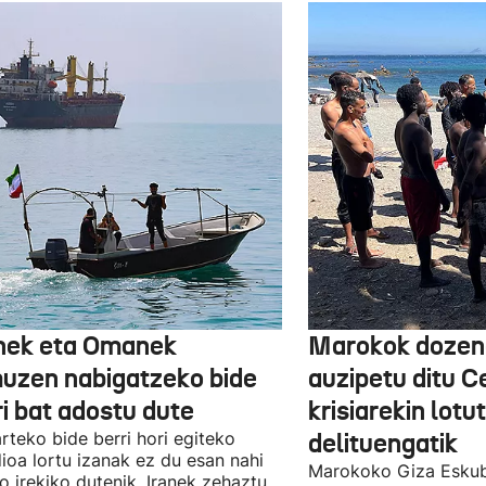
nek eta Omanek
Marokok dozen
uzen nabigatzeko bide
auzipetu ditu 
ri bat adostu dute
krisiarekin lotu
arteko bide berri hori egiteko
delituengatik
ioa lortu izanak ez du esan nahi
Marokoko Giza Eskub
ro irekiko dutenik, Iranek zehaztu