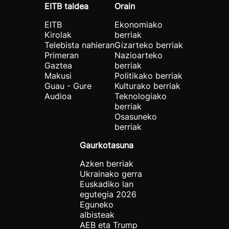
EITB taldea
Orain
EITB
Ekonomiako
Kirolak
berriak
Telebista nahieran
Gizarteko berriak
Primeran
Nazioarteko
Gaztea
berriak
Makusi
Politikako berriak
Guau - Gure
Kulturako berriak
Audioa
Teknologiako
berriak
Osasuneko
berriak
Gaurkotasuna
Azken berriak
Ukrainako gerra
Euskadiko lan
egutegia 2026
Eguneko
albisteak
AEB eta Trump