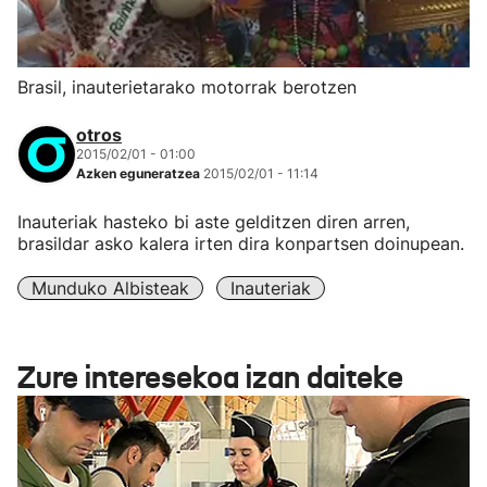
Brasil, inauterietarako motorrak berotzen
otros
2015/02/01 - 01:00
Azken eguneratzea
2015/02/01 - 11:14
Inauteriak hasteko bi aste gelditzen diren arren,
brasildar asko kalera irten dira konpartsen doinupean.
Munduko Albisteak
Inauteriak
Zure interesekoa izan daiteke