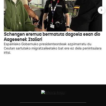
Schengen eremua bermatuta dagoela esan dio
Aagesenek Italiari
Espainiako Gobernuko presidenteordeak azpimarratu du
Ceutan sartutako migratzaileetako bat ere ez dela penintsulara
iritsi.