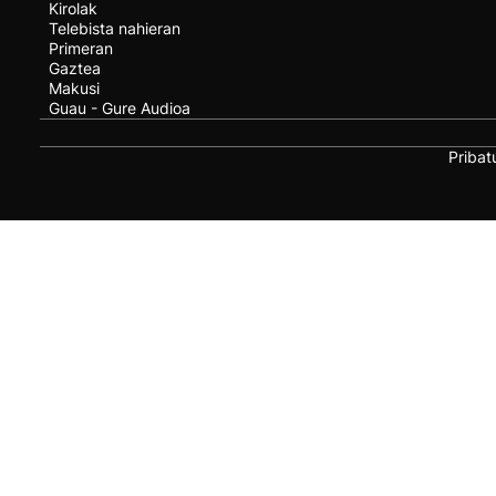
Kirolak
Telebista nahieran
Primeran
Gaztea
Makusi
Guau - Gure Audioa
Pribat