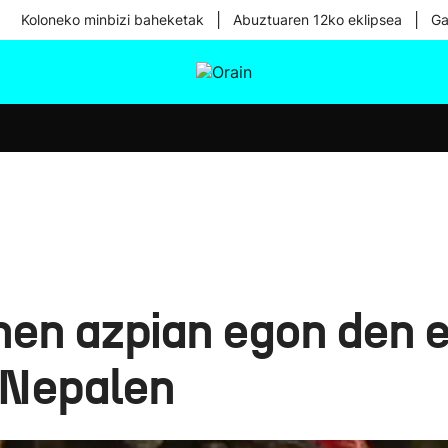
|
|
Koloneko minbizi baheketak
Abuztuaren 12ko eklipsea
Ga
tura
Ikusmiran
Egural
Osasuna
Teknologia
inen azpian egon den
 Nepalen