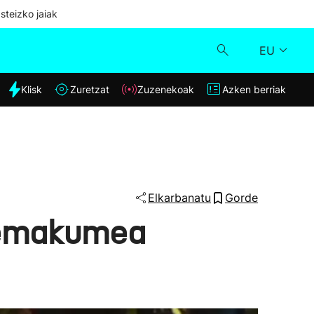
steizko jaiak
EU
dia
Klisk
Zuretzat
Zuzenekoak
Azken berriak
Klisk
Zuzenekoak
Zuretzat
Elkarbanatu
Gorde
 emakumea
Azken berriak