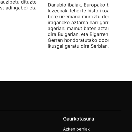
auzipetu dituzte
Danubio ibaiak, Europako bigarren
st adingabe) eta
luzeenak, lehorte historikoa bizi du, e
bere ur-emaria murriztu denez,
iraganeko aztarna harrigarriak utzi di
agerian: mamut baten aztarnak azald
dira Bulgarian, eta Bigarren Mundu
Gerran hondoratutako dozenaka ontz
ikusgai geratu dira Serbian.
Gaurkotasuna
Azken berriak