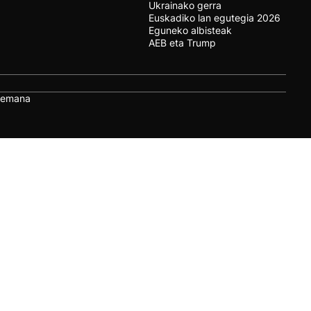
Ukrainako gerra
Euskadiko lan egutegia 2026
Eguneko albisteak
AEB eta Trump
remana