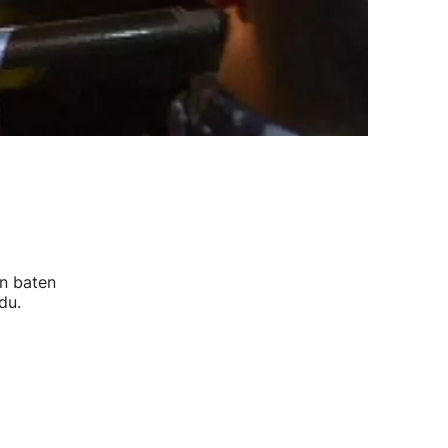
n baten
du.