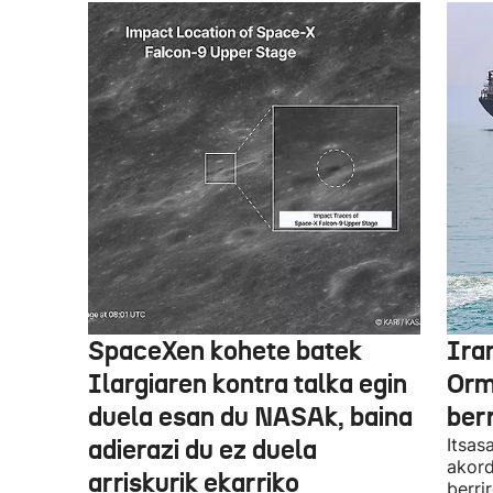
SpaceXen kohete batek
Ira
Ilargiaren kontra talka egin
Orm
duela esan du NASAk, baina
ber
adierazi du ez duela
Itsas
akord
arriskurik ekarriko
berri