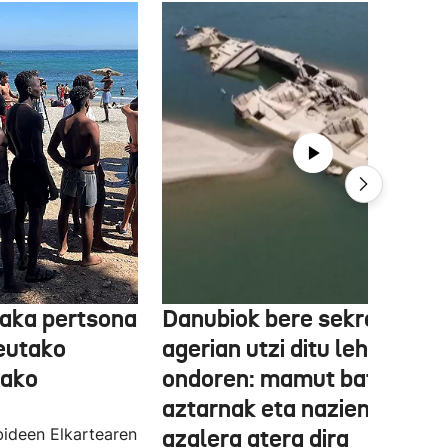
aka pertsona
Danubiok bere sekretuak
Ceutako
agerian utzi ditu lehortear
tako
ondoren: mamut baten
aztarnak eta nazien ontzia
ideen Elkartearen
azalera atera dira