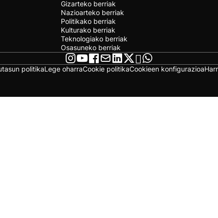
Gizarteko berriak
Nazioarteko berriak
Politikako berriak
Kulturako berriak
Teknologiako berriak
Osasuneko berriak
utasun politika
Lege oharra
Cookie politika
Cookieen konfigurazioa
Har