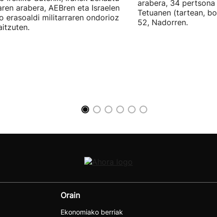
arabera, 34 pertsona 
ren arabera, AEBren eta Israelen
Tetuanen (tartean, bo
o erasoaldi militarraren ondorioz
52, Nadorren.
aitzuten.
Orain
Ekonomiako berriak