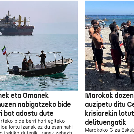
nek eta Omanek
Marokok dozen
uzen nabigatzeko bide
auzipetu ditu 
ri bat adostu dute
krisiarekin lotu
arteko bide berri hori egiteko
delituengatik
ioa lortu izanak ez du esan nahi
Marokoko Giza Eskub
ro irekiko dutenik, Iranek zehaztu