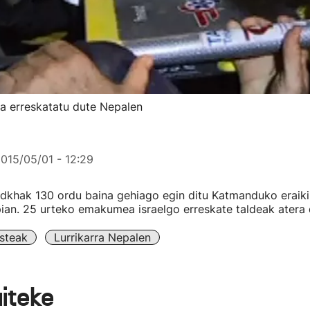
 erreskatatu dute Nepalen
015/05/01 - 12:29
adkhak 130 ordu baina gehiago egin ditu Katmanduko eraiki
ian. 25 urteko emakumea israelgo erreskate taldeak atera 
steak
Lurrikarra Nepalen
aiteke