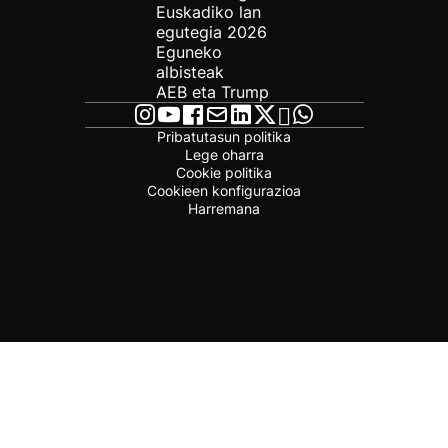
Euskadiko lan
egutegia 2026
Eguneko
albisteak
AEB eta Trump
Pribatutasun politika
Lege oharra
Cookie politika
Cookieen konfigurazioa
Harremana