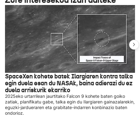
SpaceXen kohete batek Ilargiaren kontra talka
egin duela esan du NASAk, baina adierazi du ez
duela arriskurik ekarriko
2025eko urtarrilean jaurtitako Falcon 9 kohete baten goiko
zatiak, planifikatu gabe, talka egin du Ilargiaren gainazalarekin,
eguzki-jardueraren eta grabitate-indarren konbinazio baten
ondorioz.