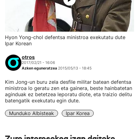
Hyon Yong-chol defentsa ministroa exekutatu dute
Ipar Korean
otros
2017/02/21 - 16:06
Azken eguneratzea
2015/05/13 - 18:45
Kim Jong-un buru zela desfile militar batean defentsa
ministroa lo geratu zen eta gainera, beste hainbatetan
aginduak ez betetzea leporatu diote, eta traizio delitu
batengatik exekutatu egin dute.
Munduko Albisteak
Ipar Korea
Zure interesekoa izan daiteke