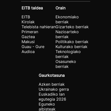
EITB taldea
Orain
EITB
Ekonomiako
Kirolak
berriak
Telebista nahieran
Gizarteko berriak
Primeran
Nazioarteko
Gaztea
berriak
Makusi
Politikako berriak
Guau - Gure
Kulturako berriak
Audioa
Teknologiako
berriak
Osasuneko
berriak
Gaurkotasuna
Azken berriak
Ukrainako gerra
Euskadiko lan
egutegia 2026
Eguneko
albisteak