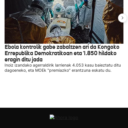
Ebola kontrolik gabe zabaltzen ari da Kongoko
Errepublika Demokratikoan eta 1.850 hildako
eragin ditu jada
Inoiz izandako agerraldirik larrienak 4.053 kasu baieztatu ditu
dagoeneko, eta MOEk "premiazko" erantzuna eskatu du.