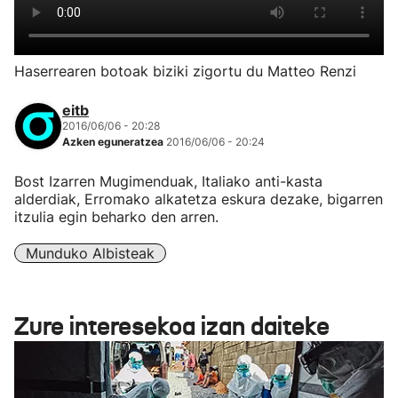
Haserrearen botoak biziki zigortu du Matteo Renzi
eitb
2016/06/06 - 20:28
Azken eguneratzea
2016/06/06 - 20:24
Bost Izarren Mugimenduak, Italiako anti-kasta
alderdiak, Erromako alkatetza eskura dezake, bigarren
itzulia egin beharko den arren.
Munduko Albisteak
Zure interesekoa izan daiteke