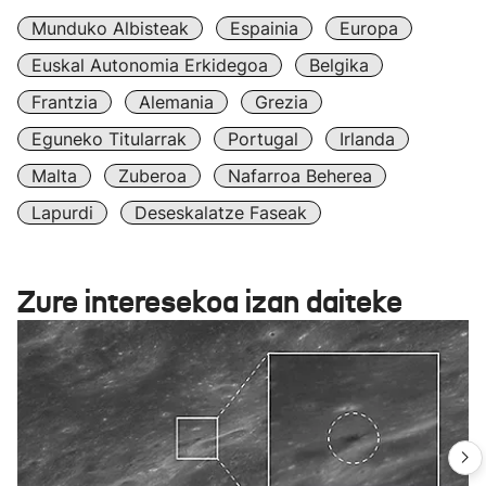
Munduko Albisteak
Espainia
Europa
Euskal Autonomia Erkidegoa
Belgika
Frantzia
Alemania
Grezia
Eguneko Titularrak
Portugal
Irlanda
Malta
Zuberoa
Nafarroa Beherea
Lapurdi
Deseskalatze Faseak
Zure interesekoa izan daiteke