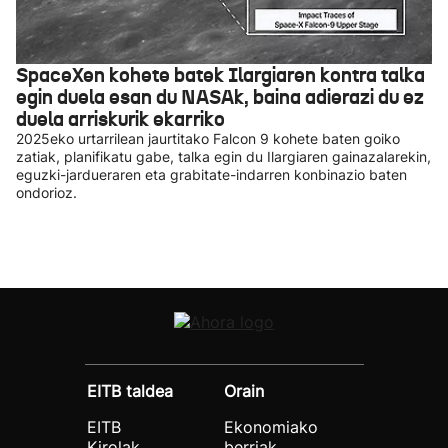
SpaceXen kohete batek Ilargiaren kontra talka
egin duela esan du NASAk, baina adierazi du ez
duela arriskurik ekarriko
2025eko urtarrilean jaurtitako Falcon 9 kohete baten goiko
zatiak, planifikatu gabe, talka egin du Ilargiaren gainazalarekin,
eguzki-jardueraren eta grabitate-indarren konbinazio baten
ondorioz.
EITB taldea
Orain
EITB
Ekonomiako
Kirolak
berriak