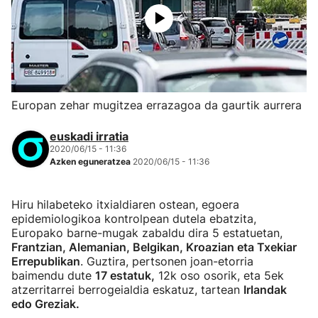
Europan zehar mugitzea errazagoa da gaurtik aurrera
euskadi irratia
2020/06/15 - 11:36
Azken eguneratzea
2020/06/15 - 11:36
Hiru hilabeteko itxialdiaren ostean, egoera
epidemiologikoa kontrolpean dutela ebatzita,
Europako barne-mugak zabaldu dira 5 estatuetan,
Frantzian, Alemanian, Belgikan, Kroazian eta Txekiar
Errepublikan
. Guztira, pertsonen joan-etorria
baimendu dute
17 estatuk,
12k oso osorik, eta 5ek
atzerritarrei berrogeialdia eskatuz, tartean
Irlandak
edo Greziak.