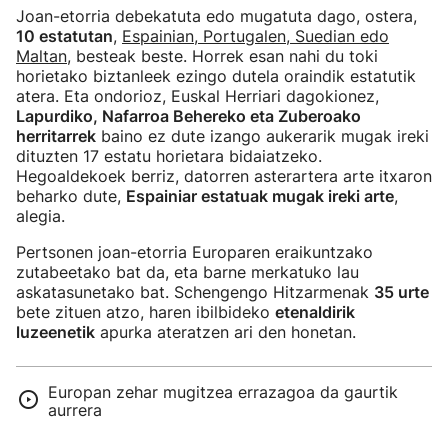
Joan-etorria debekatuta edo mugatuta dago, ostera,
10 estatutan
,
Espainian, Portugalen, Suedian edo
Maltan
, besteak beste. Horrek esan nahi du toki
horietako biztanleek ezingo dutela oraindik estatutik
atera. Eta ondorioz, Euskal Herriari dagokionez,
Lapurdiko, Nafarroa Behereko eta Zuberoako
herritarrek
baino ez dute izango aukerarik mugak ireki
dituzten 17 estatu horietara bidaiatzeko.
Hegoaldekoek berriz, datorren asterartera arte itxaron
beharko dute,
Espainiar estatuak mugak ireki arte
,
alegia.
Pertsonen joan-etorria Europaren eraikuntzako
zutabeetako bat da, eta barne merkatuko lau
askatasunetako bat. Schengengo Hitzarmenak
35 urte
bete zituen atzo, haren ibilbideko
etenaldirik
luzeenetik
apurka ateratzen ari den honetan.
Europan zehar mugitzea errazagoa da gaurtik
aurrera