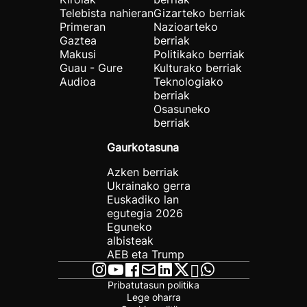
Telebista nahieran
Gizarteko berriak
Primeran
Nazioarteko
Gaztea
berriak
Makusi
Politikako berriak
Guau - Gure
Kulturako berriak
Audioa
Teknologiako
berriak
Osasuneko
berriak
Gaurkotasuna
Azken berriak
Ukrainako gerra
Euskadiko lan
egutegia 2026
Eguneko
albisteak
AEB eta Trump
Pribatutasun politika
Lege oharra