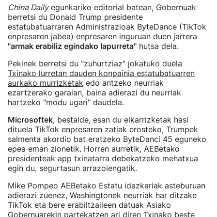
China Daily
egunkariko editorial batean, Gobernuak
berretsi du Donald Trump presidente
estatubatuarraren Administrazioak ByteDance (TikTok
enpresaren jabea) enpresaren inguruan duen jarrera
"armak erabiliz egindako lapurreta"
hutsa dela.
Pekinek berretsi du "zuhurtziaz" jokatuko duela
Txinako lurretan dauden konpainia estatubatuarren
aurkako murrizketak
edo antzeko neurriak
ezartzerako garaian, baina adierazi du neurriak
hartzeko "modu ugari" daudela.
Microsoftek
, bestalde, esan du elkarrizketak hasi
dituela TikTok enpresaren zatiak erosteko, Trumpek
salmenta akordio bat eratzeko ByteDanci 45 eguneko
epea eman zionetik. Horren aurretik, AEBetako
presidenteak app txinatarra debekatzeko mehatxua
egin du, segurtasun arrazoiengatik.
Mike Pompeo AEBetako Estatu idazkariak asteburuan
adierazi zuenez, Washingtonek neurriak har ditzake
TikTok eta bere erabiltzaileen datuak Asiako
Gobernuarekin partekatzen ari diren Txinako beste