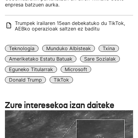
enpresa batzuen aurka.
Trumpek irailaren 15ean debekatuko du TikTok,
AEBko operazioak saltzen ez baditu
Teknologia
Munduko Albisteak
Txina
Ameriketako Estatu Batuak
Sare Sozialak
Eguneko Titularrak
Microsoft
Donald Trump
TikTok
Zure interesekoa izan daiteke