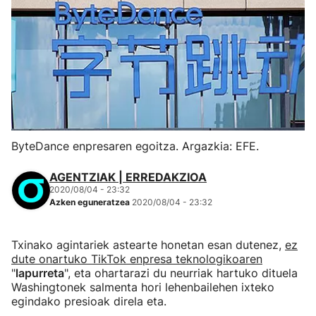
ByteDance enpresaren egoitza. Argazkia: EFE.
AGENTZIAK | ERREDAKZIOA
2020/08/04 - 23:32
Azken eguneratzea
2020/08/04 - 23:32
Txinako agintariek astearte honetan esan dutenez,
ez
dute onartuko TikTok enpresa teknologikoaren
"
lapurreta
", eta ohartarazi du neurriak hartuko dituela
Washingtonek salmenta hori lehenbailehen ixteko
egindako presioak direla eta.