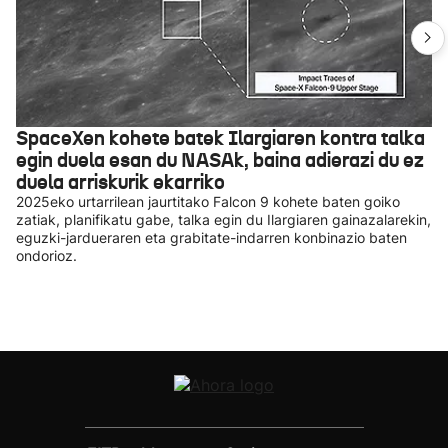
SpaceXen kohete batek Ilargiaren kontra talka
egin duela esan du NASAk, baina adierazi du ez
duela arriskurik ekarriko
2025eko urtarrilean jaurtitako Falcon 9 kohete baten goiko
zatiak, planifikatu gabe, talka egin du Ilargiaren gainazalarekin,
eguzki-jardueraren eta grabitate-indarren konbinazio baten
ondorioz.