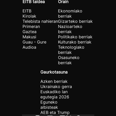
EITB taldea
Orain
EITB
Ekonomiako
Kirolak
berriak
Telebista nahieran
Gizarteko berriak
Primeran
Nazioarteko
Gaztea
berriak
Makusi
Politikako berriak
Guau - Gure
Kulturako berriak
Audioa
Teknologiako
berriak
Osasuneko
berriak
Gaurkotasuna
Azken berriak
Ukrainako gerra
Euskadiko lan
egutegia 2026
Eguneko
albisteak
AEB eta Trump