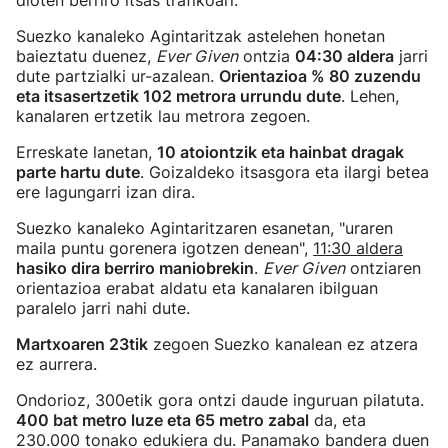
dioten berriro itsas trafikoari.
Suezko kanaleko Agintaritzak astelehen honetan
baieztatu duenez,
Ever Given
ontzia
04:30 aldera
jarri
dute partzialki ur-azalean.
Orientazioa % 80 zuzendu
eta itsasertzetik 102 metrora urrundu dute
. Lehen,
kanalaren ertzetik lau metrora zegoen.
Erreskate lanetan,
10 atoiontzik eta hainbat dragak
parte hartu dute
. Goizaldeko itsasgora eta ilargi betea
ere lagungarri izan dira.
Suezko kanaleko Agintaritzaren esanetan, "uraren
maila puntu gorenera igotzen denean",
11:30 aldera
hasiko dira berriro maniobrekin
.
Ever Given
ontziaren
orientazioa erabat aldatu eta kanalaren ibilguan
paralelo jarri nahi dute.
Martxoaren 23tik
zegoen Suezko kanalean ez atzera
ez aurrera.
Ondorioz, 300etik gora ontzi daude inguruan pilatuta.
400 bat metro luze eta 65 metro zabal
da, eta
230.000 tonako edukiera du. Panamako bandera duen