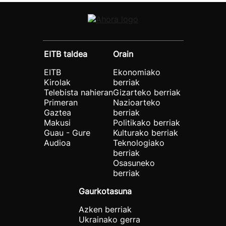
EITB taldea
Orain
EITB
Ekonomiako
Kirolak
berriak
Telebista nahieran
Gizarteko berriak
Primeran
Nazioarteko
Gaztea
berriak
Makusi
Politikako berriak
Guau - Gure
Kulturako berriak
Audioa
Teknologiako
berriak
Osasuneko
berriak
Gaurkotasuna
Azken berriak
Ukrainako gerra