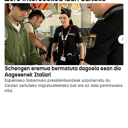
Schengen eremua bermatuta dagoela esan dio
Aagesenek Italiari
Espainiako Gobernuko presidenteordeak azpimarratu du
Ceutan sartutako migratzaileetako bat ere ez dela penintsulara
iritsi.