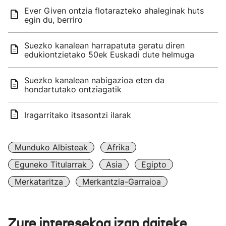
Ever Given ontzia flotarazteko ahaleginak huts
egin du, berriro
Suezko kanalean harrapatuta geratu diren
edukiontzietako 50ek Euskadi dute helmuga
Suezko kanalean nabigazioa eten da
hondartutako ontziagatik
Iragarritako itsasontzi ilarak
Munduko Albisteak
Afrika
Eguneko Titularrak
Asia
Egipto
Merkataritza
Merkantzia-Garraioa
Zure interesekoa izan daiteke