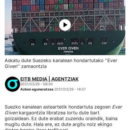
Askatu dute Suezeko kanalean hondartutako ''Ever
Given'' zamaontzia
EITB MEDIA | AGENTZIAK
2021/03/29 - 08:30
Azken eguneratzea
2021/03/29 - 16:37
Suezko kanalean asteartetik hondartuta zegoen
Ever
Given
kargaontzia libratzea lortu dute bart
goizaldean. Ez dute erabat zuzendu oraindik, baina
mugitu dute. Hala ere, ez dute argitu noiz ekingo