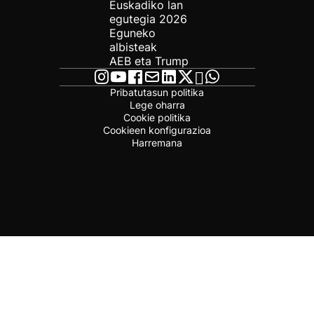
Euskadiko lan
egutegia 2026
Eguneko
albisteak
AEB eta Trump
Pribatutasun politika
Lege oharra
Cookie politika
Cookieen konfigurazioa
Harremana