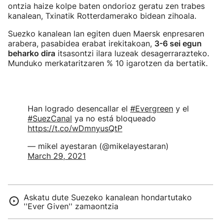
ontzia haize kolpe baten ondorioz geratu zen trabes
kanalean, Txinatik Rotterdamerako bidean zihoala.
Suezko kanalean lan egiten duen Maersk enpresaren
arabera, pasabidea erabat irekitakoan,
3-6 sei egun
beharko dira
itsasontzi ilara luzeak desagerrarazteko.
Munduko merkataritzaren % 10 igarotzen da bertatik.
Han logrado desencallar el
#Evergreen
y el
#SuezCanal
ya no está bloqueado
https://t.co/wDmnyusQtP
— mikel ayestaran (@mikelayestaran)
March 29, 2021
Askatu dute Suezeko kanalean hondartutako
''Ever Given'' zamaontzia