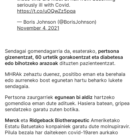
seriously ill with Covid.
https://t.co/uOQwZz5pqa
— Boris Johnson (@BorisJohnson)
November 4, 2021
Sendagai gomendagarria da, esaterako,
pertsona
gizenentzat, 60 urtetik gorakoentzat eta diabetesa
edo bihotzeko arazoak
dituzten pazienteentzat.
MHRAk zehaztu duenez, positibo eman eta berehala
edo aurreneko bost egunetan hartu beharko lukete
sendagaia.
Pertsona zaurgarriek
egunean bi aldiz
hartzeko
gomendioa eman dute adituek. Hasiera batean, gripea
sendatzeko garatu zuten botika.
Merck
eta
Ridgeback Biotherapeutic
Ameriketako
Estatu Batuetako konpainiek garatu dute molnupiravir.
Pilula bezala har daitekeen covid-19aren aurkako