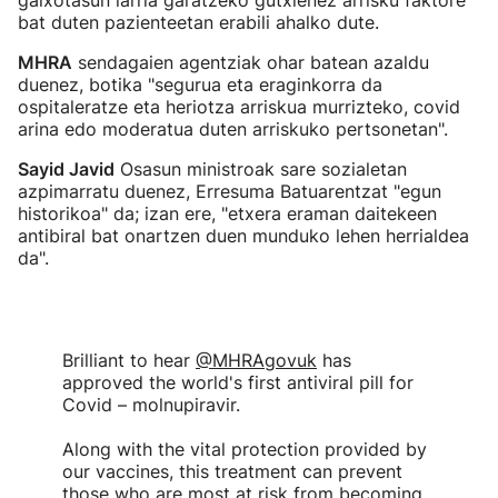
gaixotasun larria garatzeko gutxienez arrisku faktore
bat duten pazienteetan erabili ahalko dute.
MHRA
sendagaien agentziak ohar batean azaldu
duenez, botika "segurua eta eraginkorra da
ospitaleratze eta heriotza arriskua murrizteko, covid
arina edo moderatua duten arriskuko pertsonetan".
Sayid Javid
Osasun ministroak sare sozialetan
azpimarratu duenez, Erresuma Batuarentzat "egun
historikoa" da; izan ere, "etxera eraman daitekeen
antibiral bat onartzen duen munduko lehen herrialdea
da".
Brilliant to hear
@MHRAgovuk
has
approved the world's first antiviral pill for
Covid – molnupiravir.
Along with the vital protection provided by
our vaccines, this treatment can prevent
those who are most at risk from becoming