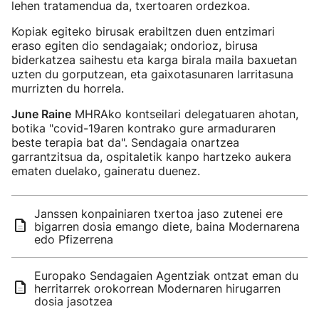
lehen tratamendua da, txertoaren ordezkoa.
Kopiak egiteko birusak erabiltzen duen entzimari
eraso egiten dio sendagaiak; ondorioz, birusa
biderkatzea saihestu eta karga birala maila baxuetan
uzten du gorputzean, eta gaixotasunaren larritasuna
murrizten du horrela.
June Raine
MHRAko kontseilari delegatuaren ahotan,
botika "covid-19aren kontrako gure armaduraren
beste terapia bat da". Sendagaia onartzea
garrantzitsua da, ospitaletik kanpo hartzeko aukera
ematen duelako, gaineratu duenez.
Janssen konpainiaren txertoa jaso zutenei ere
bigarren dosia emango diete, baina Modernarena
edo Pfizerrena
Europako Sendagaien Agentziak ontzat eman du
herritarrek orokorrean Modernaren hirugarren
dosia jasotzea