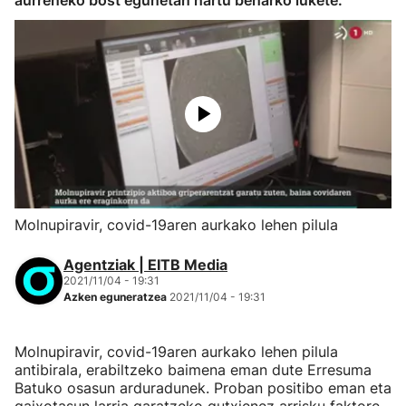
aurreneko bost egunetan hartu beharko lukete.
Molnupiravir, covid-19aren aurkako lehen pilula
Agentziak | EITB Media
2021/11/04 - 19:31
Azken eguneratzea
2021/11/04 - 19:31
Molnupiravir, covid-19aren aurkako lehen pilula
antibirala, erabiltzeko baimena eman dute Erresuma
Batuko osasun arduradunek. Proban positibo eman eta