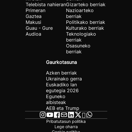
Telebista nahieran
Gizarteko berriak
Primeran
Nazioarteko
Gaztea
berriak
Makusi
Politikako berriak
Guau - Gure
Kulturako berriak
Audioa
Teknologiako
berriak
Osasuneko
berriak
Gaurkotasuna
Azken berriak
Ukrainako gerra
Euskadiko lan
egutegia 2026
Eguneko
albisteak
AEB eta Trump
Pribatutasun politika
Lege oharra
Cookie politika