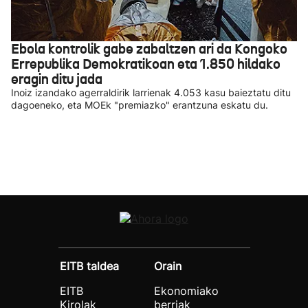
Ebola kontrolik gabe zabaltzen ari da Kongoko
Errepublika Demokratikoan eta 1.850 hildako
eragin ditu jada
Inoiz izandako agerraldirik larrienak 4.053 kasu baieztatu ditu
dagoeneko, eta MOEk "premiazko" erantzuna eskatu du.
EITB taldea
Orain
EITB
Ekonomiako
Kirolak
berriak