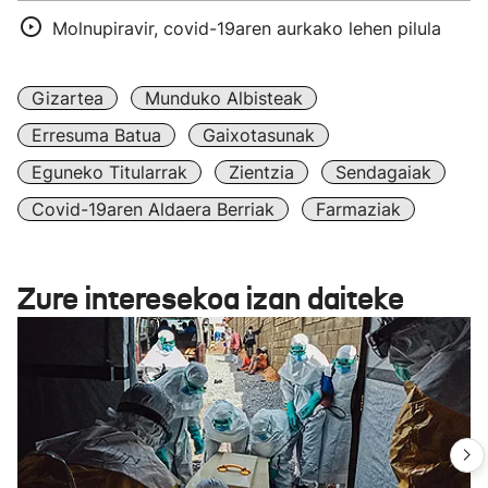
Molnupiravir, covid-19aren aurkako lehen pilula
Gizartea
Munduko Albisteak
Erresuma Batua
Gaixotasunak
Eguneko Titularrak
Zientzia
Sendagaiak
Covid-19aren Aldaera Berriak
Farmaziak
Zure interesekoa izan daiteke