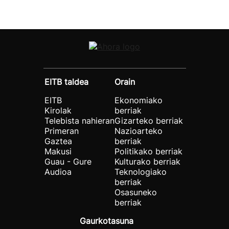
EITB taldea
Orain
EITB
Ekonomiako
Kirolak
berriak
Telebista nahieran
Gizarteko berriak
Primeran
Nazioarteko
Gaztea
berriak
Makusi
Politikako berriak
Guau - Gure
Kulturako berriak
Audioa
Teknologiako
berriak
Osasuneko
berriak
Gaurkotasuna