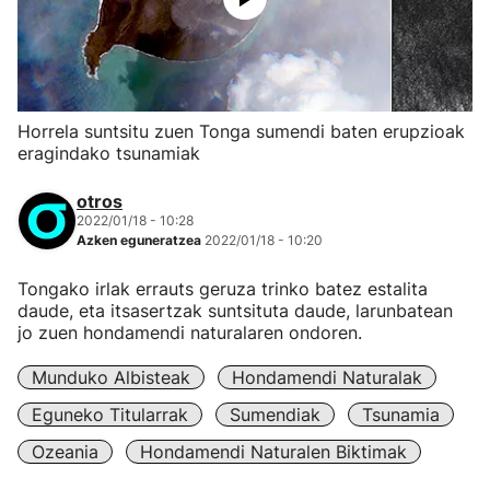
Horrela suntsitu zuen Tonga sumendi baten erupzioak
eragindako tsunamiak
otros
2022/01/18 - 10:28
Azken eguneratzea
2022/01/18 - 10:20
Tongako irlak errauts geruza trinko batez estalita
daude, eta itsasertzak suntsituta daude, larunbatean
jo zuen hondamendi naturalaren ondoren.
Munduko Albisteak
Hondamendi Naturalak
Eguneko Titularrak
Sumendiak
Tsunamia
Ozeania
Hondamendi Naturalen Biktimak