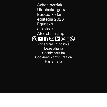
Azken berriak
Ukrainako gerra
Euskadiko lan
egutegia 2026
Eguneko
albisteak
AEB eta Trump
Pribatutasun politika
Lege oharra
Cookie politika
Cookieen konfigurazioa
Harremana