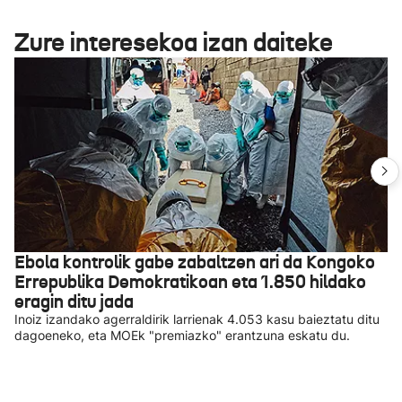
Zure interesekoa izan daiteke
Ebola kontrolik gabe zabaltzen ari da Kongoko
Errepublika Demokratikoan eta 1.850 hildako
eragin ditu jada
Inoiz izandako agerraldirik larrienak 4.053 kasu baieztatu ditu
dagoeneko, eta MOEk "premiazko" erantzuna eskatu du.